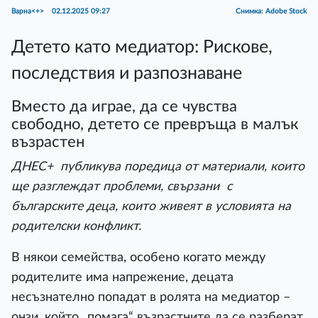
Варна<+>
02.12.2025 09:27
Снимка: Adobe Stock
Детето като медиатор: Рискове,
последствия и разпознаване
Вместо да играе, да се чувства
свободно, детето се превръща в малък
възрастен
ДНЕС+ публикува поредица от материали, които
ще разглеждат проблеми, свързани с
българските деца, които живеят в условията на
родителски конфликт.
В някои семейства, особено когато между
родителите има напрежение, децата
несъзнателно попадат в ролята на медиатор –
онзи, който „помага“ възрастните да се разберат.