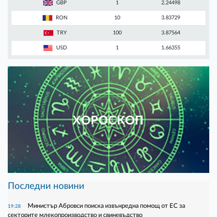
GBP
1
2.24498
RON
10
3.83729
TRY
100
3.87564
USD
1
1.66355
ХОРОСКОП
Последни новини
Министър Абровси поиска извънредна помощ от ЕС за
19:28
секторите млекопроизводство и свиневъдство