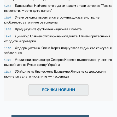
Една майка: Най-лесното е да си кажем в тази история: "Това са
19:17
психопати. Моето дете никога"
Учени откриха първите категорични доказателства, че
19:07
глобалното затопляне се ускорява
Крадци убиха футболен национал с павета
18:56
Димитър Главчев отговори на нападките: Нямам притеснения
18:46
от одити и проверки
Федерацията на Южна Корея подкупвала съдии със сексуални
18:36
забавления
Украински анализатор: Северна Корея е пълноправен участник
18:25
във войната на Русия срещу Украйна
Убийците на бизнесмена Владимир Янков не са докоснали
18:14
кюлчетата злато и скъпите му часовници
ВСИЧКИ НОВИНИ