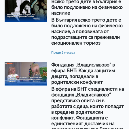
Всяко трето дете в България е
било подложено на физическо
насилие
В България всяко трето дете е
било подложено на физическо
насилие, а половината от
подрастващите са преживели
емоционален тормоз
преди 2 месеца
Фондация „Владиславово“ в
ефира БНТ: Как да защитим
децата, попаднали в
родителски конфликт
В ефира на БНТ специалисти на
фондация „Владиславово“
представиха опита си в
работата с деца, които попадат
в среда на родителски
конфликт. Фондацията е
единственият доставчик на