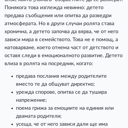
Понякога това изглежда невинно: детето
предава съобщения или опитва да разведри
атмосферата. Но в други случаи ролята става
хронична, а детето започва да вярва, че от него
зависи мира в семейството. Това не е помощ, а
натоварване, което отнема част от детството и
оставя следи в емоционалното развитие. Детето
влиза в ролята на посредник, когато:
предава послания между родителите
вместо те да общуват директно;
урежда спорове, опитва се да тушира
напрежение;
поема грижа за емоциите на единия или
двамата родители;
усеща, че от него зависи дали ще има