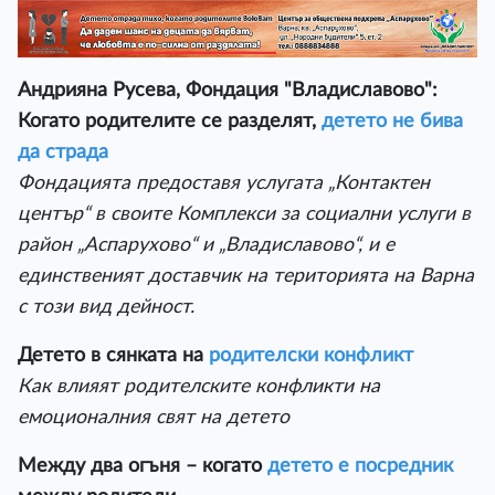
Андрияна Русева, Фондация "Владиславово":
Когато родителите се разделят,
детето не бива
да страда
Фондацията предоставя услугата „Контактен
център“ в своите Комплекси за социални услуги в
район „Аспарухово“ и „Владиславово“, и е
единственият доставчик на територията на Варна
с този вид дейност.
Детето в сянката на
родителски конфликт
Как влияят родителските конфликти на
емоционалния свят на детето
Между два огъня – когато
детето е посредник