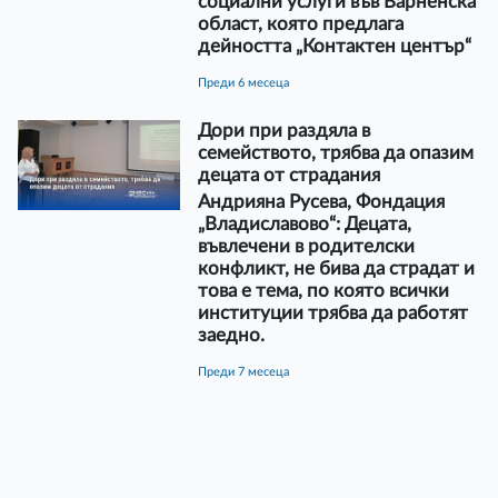
социални услуги във Варненска
област, която предлага
дейността „Контактен център“
преди 6 месеца
Дори при раздяла в
семейството, трябва да опазим
децата от страдания
Андрияна Русева, Фондация
„Владиславово“: Децата,
въвлечени в родителски
конфликт, не бива да страдат и
това е тема, по която всички
институции трябва да работят
заедно.
преди 7 месеца