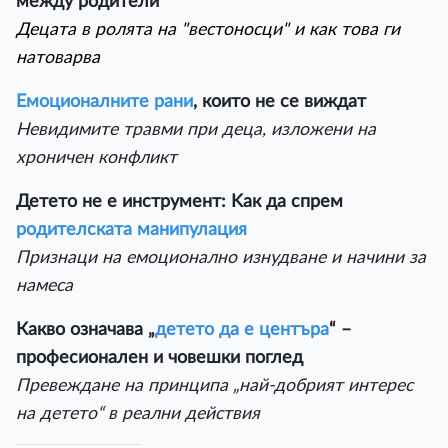
между родители
Децата в ролята на "вестоносци" и как това ги
натоварва
Емоционалните рани
, които не се виждат
Невидимите травми при деца, изложени на
хроничен конфликт
Детето не е инструмент: Kак да спрем
родителската манипулация
Признаци на емоционално изнудване и начини за
намеса
Какво означава „
детето да е центъра
“ –
професионален и човешки поглед
Превеждане на принципа „най-добрият интерес
на детето“ в реални действия