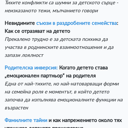
Тихите конфликти са шумни за детското сърце -
неизказаното тежи, мълчанието говори
Невидимите
съюзи в раздробените семейства
:
Kак се отразяват на детето
Прекалено трудно е за детската психика да
участва в роднинските взаимоотношения и да
запази лоялност
Родителска инверсия:
Когато детето става
„емоционален партньор“ на родителя
Една от най-тихите, но най-натоварващи форми
на семейна роля е моментът, в който детето
започва да изпълнява емоционалните функции на
възрастен
Фамилните тайни
и как напрежението около тях