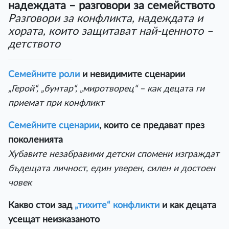
надеждата – разговори за семейството
Разговoри за конфликта, надеждата и
хората, които защитават най-ценното –
детството
Семейните роли
и невидимите сценарии
„Герой“, „бунтар“, „миротворец“ – как децата ги
приемат при конфликт
Семейните сценарии
, които се предават през
поколенията
Хубавите незабравими детски спомени изграждат
бъдещата личност, един уверен, силен и достоен
човек
Какво стои зад
„тихите“ конфликти
и как децата
усещат неизказаното