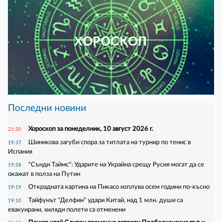
ХОРОСКОП
Последни новини
Хороскоп за понеделник, 10 август 2026 г.
21:20
Шиникова загуби спора за титлата на турнир по тенис в
19:37
Испания
"Сънди Таймс": Ударите на Украйна срещу Русия могат да се
19:28
окажат в полза на Путин
Открадната картина на Пикасо изплува осем години по-късно
19:19
Тайфунът "Делфин“ удари Китай, над 1 млн. души са
19:10
евакуирани, хиляди полети са отменени