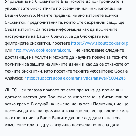
Управление на бисквитките Вие можете да контролирате и
управлявате бисквитките по различни начини, използвайки
Вашия браузър. Имайте предвид, че ако изтриете всички
бисквитки, предпочитанията, които сте съхранили също ще
бъдат изтрити. За повече информация как да промените
настройките на Вашия браузър, за да блокирате или
филтрирате бисквитки, посетете
https://www.aboutcookies.org
или
http://www.cookiecentral.com
. Ние използваме следните
доставчици на услуги и можете да научите повече за техните
политики за защита на личните данни и как да се откажете от
техните бисквитки, като посетите техните уебсайтове: Google
Analytics:
https://support.google.com/analytics/answer/6004245
ДНЕС+ си запазва правото по своя преценка да променя и
допълва настоящата Политика за използване на бисквитки по
всяко време. В случай на изменение на тази Политика, ние ще
посочим датата на промяна и това изменение ще влезе в сила
по отношение на Вас и Вашите данни след датата на това
изменение или от друга, изрично посочена по-късна дата.