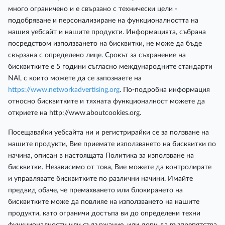
много ограничено и е свързано с технически цели -
подобряване и персонализиране на функционалността на
нашия уебсайт и нашите продукти. Информацията, събрана
посредством използването на бисквитки, не може да бъде
свързана с определено лице. Срокът за съхранение на
бисквитките е 5 години съгласно международните стандарти
NAI, с които можете да се запознаете на
https://www.networkadvertising.org
. По-подробна информация
относно бисквитките и тяхната функционалност можете да
откриете на http://www.aboutcookies.org.
Посещавайки уебсайта ни и регистрирайки се за ползване на
нашите продукти, Вие приемате използването на бисквитки по
начина, описан в настоящата Политика за използване на
бисквитки. Независимо от това, Вие можете да контролирате
и управлявате бисквитките по различни начини. Имайте
предвид обаче, че премахването или блокирането на
бисквитките може да повлияе на използването на нашите
продукти, като ограничи достъпа ви до определени техни
функционалности или съдържание, или дори да възпрепятства