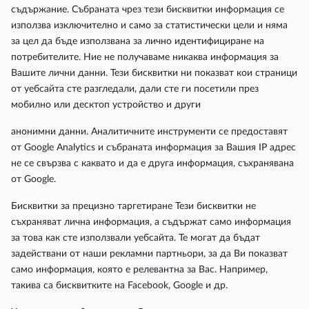
съдържание. Събраната чрез тези бисквитки информация се
използва изключително и само за статистически цели и няма
за цел да бъде използвана за лично идентифициране на
потребителите. Ние не получаваме никаква информация за
Вашите лични данни. Тези бисквитки ни показват кои страници
от уебсайта сте разгледали, дали сте ги посетили през
мобилно или десктоп устройство и други
анонимни данни. Аналитичните инструменти се предоставят
от Google Analytics и събраната информация за Вашия IP адрес
не се свързва с каквато и да е друга информация, съхранявана
от Google.
Бисквитки за прецизно таргетиране Тези бисквитки не
съхраняват лична информация, а съдържат само информация
за това как сте използвали уебсайта. Те могат да бъдат
задействани от наши рекламни партньори, за да Ви показват
само информация, която е релевантна за Вас. Например,
такива са бисквитките на Facebook, Google и др.