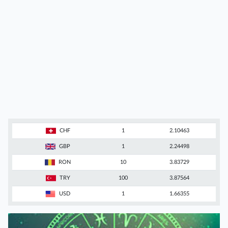
CHF
1
2.10463
GBP
1
2.24498
RON
10
3.83729
TRY
100
3.87564
USD
1
1.66355