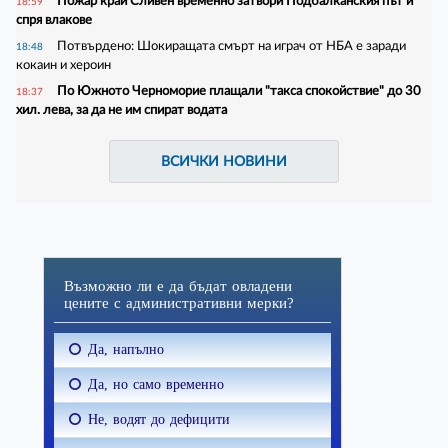
Пожар край Сливен временно затвори Подбалканския път и
18:59
спря влакове
Потвърдено: Шокиращата смърт на играч от НБА е заради
18:48
кокаин и хероин
По Южното Черноморие плащали "такса спокойствие" до 30
18:37
хил. лева, за да не им спират водата
ВСИЧКИ НОВИНИ