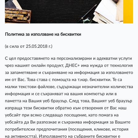
Политика за използване на бисквитки
(в сила от 25.05.2018 г.)
С цел предоставянето на персонализирани и адекватни услуги
чрез нашият онлайн продукт, ДНЕС+ има нужда от технология
за запаметяване и съхраняване на информация за използването
им от Вас. Това става с помощта на т.нар. бисквитки. Те са
малки текстови файлове, съдържащи незначителни количества
информация и се съхраняват на вашия компютър или в
паметта на Вашия уеб браузър. След това, Вашият уеб браузър
изпраща тези бисквитки обратно към отворения от Вас наш
уебсайт при всяко следващо посещение, като помага на
уебсайта да Ви разпознае и съхранява информация за Вашите
потребителски предпочитания (посещения, кликове, история
на активността). Използването на събраните бисквитки е