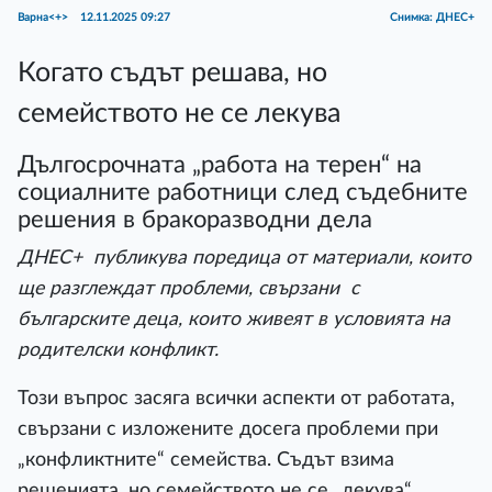
Варна<+>
12.11.2025 09:27
Снимка: ДНЕС+
Когато съдът решава, но
семейството не се лекува
Дългосрочната „работа на терен“ на
социалните работници след съдебните
решения в бракоразводни дела
ДНЕС+ публикува поредица от материали, които
ще разглеждат проблеми, свързани с
българските деца, които живеят в условията на
родителски конфликт.
Този въпрос засяга всички аспекти от работата,
свързани с изложените досега проблеми при
„конфликтните“ семейства. Съдът взима
решенията, но семейството не се „лекува“,