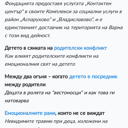
Фондацията предоставя услугата „Контактен
център“ в своите Комплекси за социални услуги в
район „Аспарухово“ и „Владиславово“, и е
единственият доставчик на територията на Варна
с този вид дейност.
Детето в сянката на
родителски конфликт
Как влияят родителските конфликти на
емоционалния свят на детето
Между два огъня – когато
детето е посредник
между родители
Децата в ролята на "вестоносци" и как това ги
натоварва
Емоционалните рани
, които не се виждат
Невидимите травми при деца, изложени на