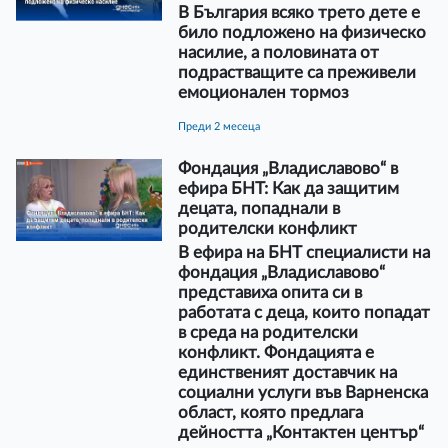
В България всяко трето дете е
било подложено на физическо
насилие, а половината от
подрастващите са преживели
емоционален тормоз
преди 2 месеца
Фондация „Владиславово“ в
ефира БНТ: Как да защитим
децата, попаднали в
родителски конфликт
В ефира на БНТ специалисти на
фондация „Владиславово“
представиха опита си в
работата с деца, които попадат
в среда на родителски
конфликт. Фондацията е
единственият доставчик на
социални услуги във Варненска
област, която предлага
дейността „Контактен център“