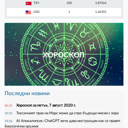
TRY
100
3.87564
USD
1
1.66355
ХОРОСКОП
Последни новини
Хороскоп за петък, 7 август 2020 г.
00:25
Токсичният прах на Марс може да спре бъдещи мисии с хора
19:35
AI Апокалипсис: ChatGPT вече дава инструкции как се правят
19:26
биологични оръжия