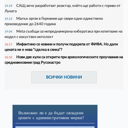
САЩ вече разработват реактор, който ще работи с гориво от
19:19
Луната
Малък орган в Германия ще свири едно единствено
19:12
произведение до 2640 година
Meta съобщи за непреднамерена кибератака при изпитване на
19:04
модел с изкуствен интелект
Инфантино се извини и получи подкрепа от ФИФА. Но дали
18:57
цената не е нова "сделка в сянка"?
Нови две кули са открити при археологическите проучвания на
18:50
средновековния град Русокастро
ВСИЧКИ НОВИНИ