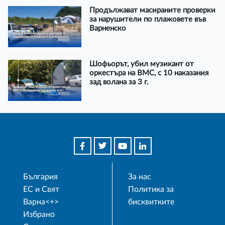
Продължават масираните проверки
за нарушители по плажовете във
Варненско
Шофьорът, убил музикант от
оркестъра на ВМС, с 10 наказания
зад волана за 3 г.
България
За нас
ЕС и Свят
Политика за
Варна<+>
бисквитките
Избрано