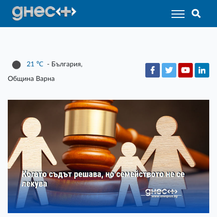
21
℃
- България,
Община Варна