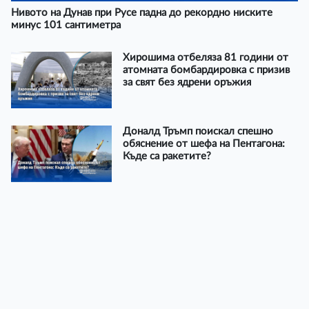
Нивото на Дунав при Русе падна до рекордно ниските
минус 101 сантиметра
Хирошима отбеляза 81 години от
атомната бомбардировка с призив
за свят без ядрени оръжия
Доналд Тръмп поискал спешно
обяснение от шефа на Пентагона:
Къде са ракетите?