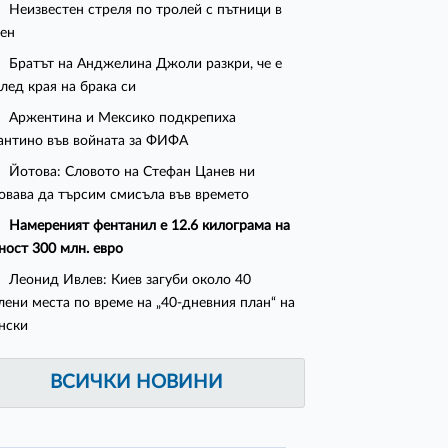
Неизвестен стреля по тролей с пътници в
ен
Братът на Анджелина Джоли разкри, че е
след края на брака си
Аржентина и Мексико подкрепиха
нтино във войната за ФИФА
Йотова: Словото на Стефан Цанев ни
овава да търсим смисъла във времето
Намереният фентанил е 12.6 килограма на
ност 300 млн. евро
Леонид Ивлев: Киев загуби около 40
лени места по време на „40-дневния план“ на
нски
ВСИЧКИ НОВИНИ