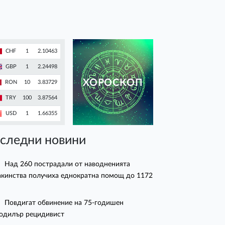
CHF
1
2.10463
GBP
1
2.24498
ХОРОСКОП
RON
10
3.83729
TRY
100
3.87564
USD
1
1.66355
следни новини
Над 260 пострадали от наводненията
кинства получиха еднократна помощ до 1172
Повдигат обвинение на 75-годишен
одилър рецидивист