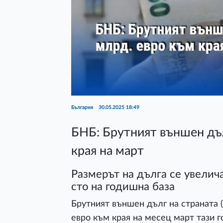
България
30.05.2025 18:49
БНБ: Брутният външен дъл
края на март
Размерът на дълга се увелича
сто на годишна база
Брутният външен дълг на страната (
евро към края на месец март тази 