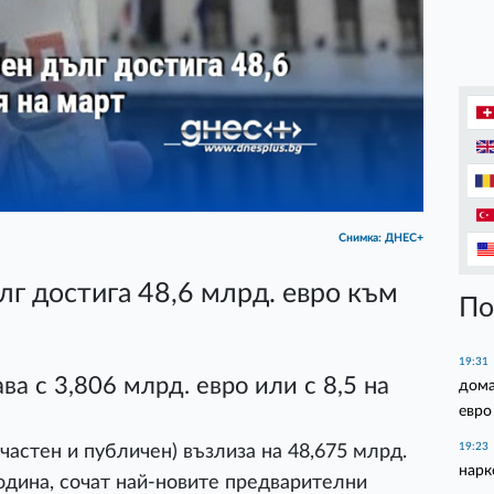
Снимка: ДНЕС+
г достига 48,6 млрд. евро към
По
19:31
ва с 3,806 млрд. евро или с 8,5 на
дома
евро
19:23
частен и публичен) възлиза на 48,675 млрд.
нарк
година, сочат най-новите предварителни