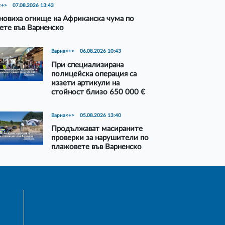
<+>
07.08.2026 13:43
новиха огнище на Африканска чума по
ете във Варненско
Варна<+>
06.08.2026 10:43
При специализирана
полицейска операция са
иззети артикули на
стойност близо 650 000 €
Варна<+>
05.08.2026 13:40
Продължават масираните
проверки за нарушители по
плажовете във Варненско