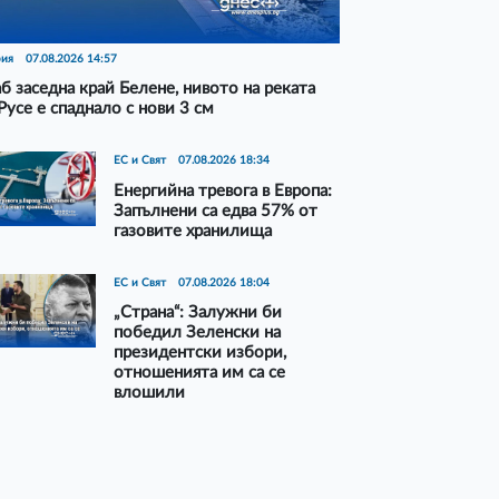
рия
07.08.2026 14:57
б заседна край Белене, нивото на реката
Русе е спаднало с нови 3 см
ЕС и Свят
07.08.2026 18:34
Енергийна тревога в Европа:
Запълнени са едва 57% от
газовите хранилища
ЕС и Свят
07.08.2026 18:04
„Страна“: Залужни би
победил Зеленски на
президентски избори,
отношенията им са се
влошили