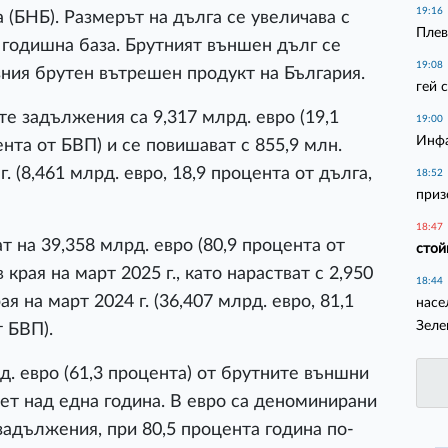
19:16
 (БНБ). Размерът на дълга се увеличава с
Плев
на годишна база. Брутният външен дълг се
19:08
зния брутен вътрешен продукт на България.
гей 
те задължения са 9,317 млрд. евро (19,1
19:00
Инфа
ента от БВП) и се повишават с 855,9 млн.
г. (8,461 млрд. евро, 18,9 процента от дълга,
18:52
приз
18:47
 на 39,358 млрд. евро (80,9 процента от
стой
 края на март 2025 г., като нарастват с 2,950
18:44
я на март 2024 г. (36,407 млрд. евро, 81,1
насе
Зеле
т БВП).
рд. евро (61,3 процента) от брутните външни
ет над една година. В евро са деноминирани
задължения, при 80,5 процента година по-