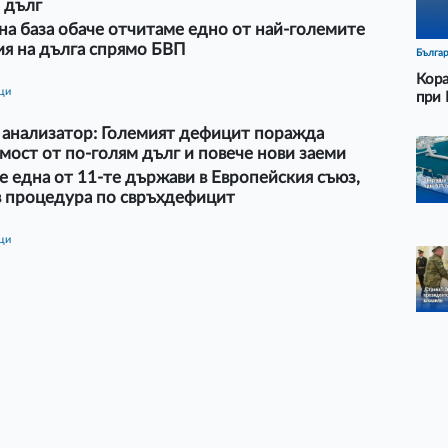
 дълг
а база обаче отчитаме едно от най-големите
ия на дълга спрямо БВП
Бълга
Кора
ици
при 
 анализатор: Големият дефицит поражда
ост от по-голям дълг и повече нови заеми
е една от 11-те държави в Европейския съюз,
в процедура по свръхдефицит
ици