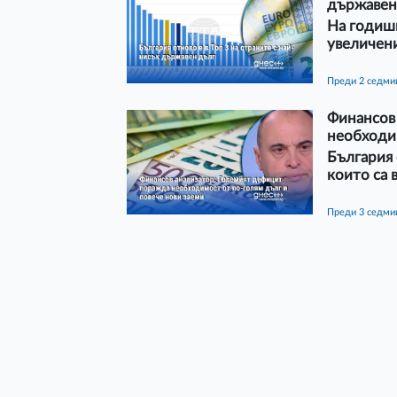
държавен
На годишн
увеличен
преди 2 седм
Финансов
необходим
България 
които са 
преди 3 седм