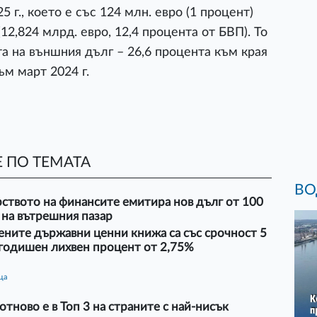
5 г., което е със 124 млн. евро (1 процент)
(12,824 млрд. евро, 12,4 процента от БВП). То
та на външния дълг – 26,6 процента към края
ъм март 2024 г.
 ПО ТЕМАТА
ВО
ството на финансите емитира нов дълг от 100
 на вътрешния пазар
ните държавни ценни книжа са със срочност 5
 годишен лихвен процент от 2,75%
ца
отново е в Топ 3 на страните с най-нисък