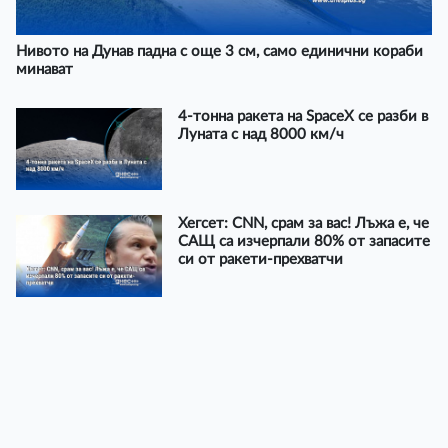
Нивото на Дунав падна с още 3 см, само единични кораби
минават
4-тонна ракета на SpaceX се разби в
Луната с над 8000 км/ч
Хегсет: CNN, срам за вас! Лъжа е, че
САЩ са изчерпали 80% от запасите
си от ракети-прехватчи