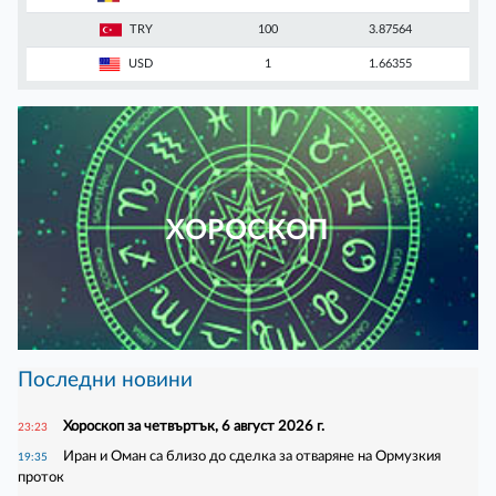
TRY
100
3.87564
USD
1
1.66355
ХОРОСКОП
Последни новини
Хороскоп за четвъртък, 6 август 2026 г.
23:23
Иран и Оман са близо до сделка за отваряне на Ормузкия
19:35
проток