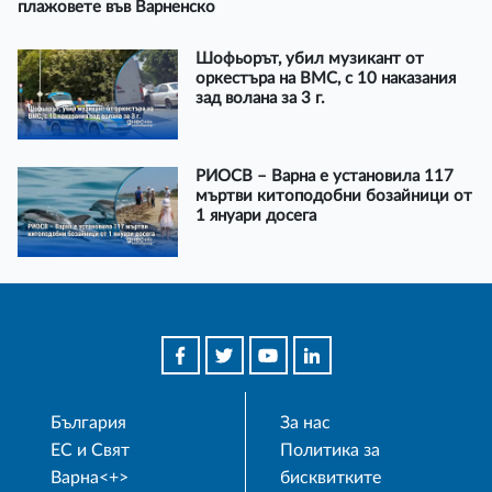
плажовете във Варненско
Шофьорът, убил музикант от
оркестъра на ВМС, с 10 наказания
зад волана за 3 г.
РИОСВ – Варна е установила 117
мъртви китоподобни бозайници от
1 януари досега
България
За нас
ЕС и Свят
Политика за
Варна<+>
бисквитките