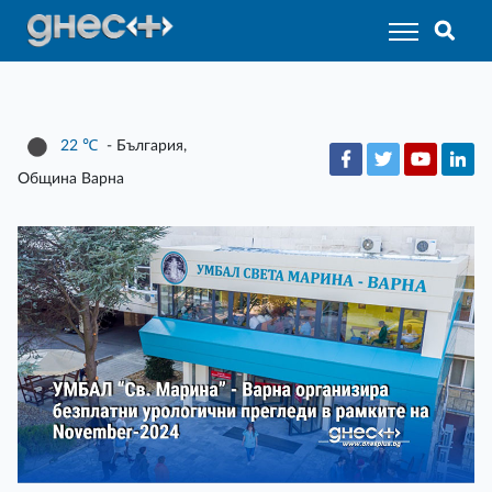
22
℃
- България,
Община Варна