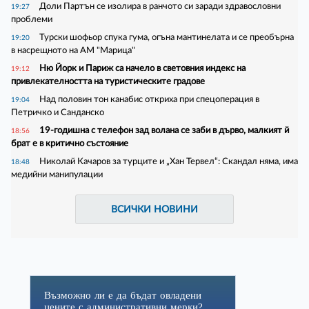
Доли Партън се изолира в ранчото си заради здравословни
19:27
проблеми
Турски шофьор спука гума, огъна мантинелата и се преобърна
19:20
в насрещното на АМ "Марица"
Ню Йорк и Париж са начело в световния индекс на
19:12
привлекателността на туристическите градове
Над половин тон канабис откриха при спецоперация в
19:04
Петричко и Санданско
19-годишна с телефон зад волана се заби в дърво, малкият й
18:56
брат е в критично състояние
Николай Качаров за турците и „Хан Тервел“: Скандал няма, има
18:48
медийни манипулации
ВСИЧКИ НОВИНИ