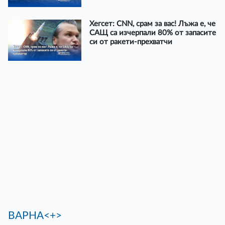
Хегсет: CNN, срам за вас! Лъжа е, че
САЩ са изчерпали 80% от запасите
си от ракети-прехватчи
ВАРНА<+>