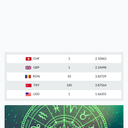
CHF
1
2.10463
GBP
1
2.24498
RON
10
3.83729
TRY
100
3.87564
USD
1
1.66355