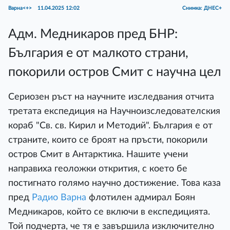
Варна<+>
11.04.2025 12:02
Снимка: ДНЕС+
Адм. Медникаров пред БНР:
България е от малкото страни,
покорили остров Смит с научна цел
Сериозен ръст на научните изследвания отчита
третата експедиция на Научноизследователския
кораб "Св. св. Кирил и Методий". България е от
страните, които се броят на пръсти, покорили
остров Смит в Антарктика. Нашите учени
направиха геоложки открития, с което бе
постигнато голямо научно достижение. Това каза
пред
Радио Варна
флотилен адмирал Боян
Медникаров, който се включи в експедицията.
Той подчерта, че тя е завършила изключително