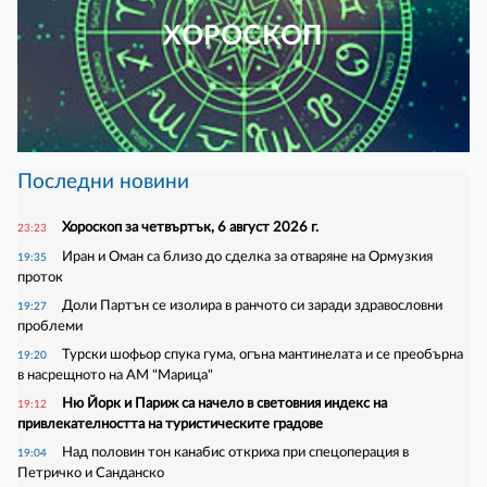
ХОРОСКОП
Последни новини
Хороскоп за четвъртък, 6 август 2026 г.
23:23
Иран и Оман са близо до сделка за отваряне на Ормузкия
19:35
проток
Доли Партън се изолира в ранчото си заради здравословни
19:27
проблеми
Турски шофьор спука гума, огъна мантинелата и се преобърна
19:20
в насрещното на АМ "Марица"
Ню Йорк и Париж са начело в световния индекс на
19:12
привлекателността на туристическите градове
Над половин тон канабис откриха при спецоперация в
19:04
Петричко и Санданско