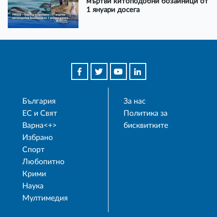
мъртви китоподобни бозайници от
1 януари досега
България
За нас
ЕС и Свят
Политика за
Варна<+>
бисквитките
Избрано
Спорт
Любопитно
Крими
Наука
Мултимедия