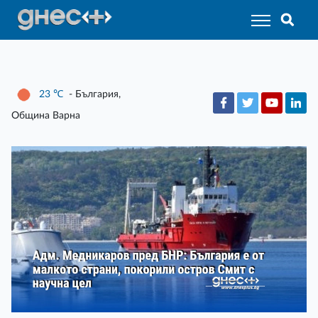
23
℃
- България,
Община Варна