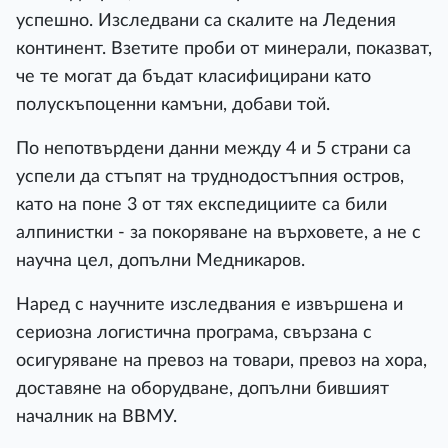
успешно. Изследвани са скалите на Ледения
континент. Взетите проби от минерали, показват,
че те могат да бъдат класифицирани като
полускъпоценни камъни, добави той.
По непотвърдени данни между 4 и 5 страни са
успели да стъпят на труднодостъпния остров,
като на поне 3 от тях експедициите са били
алпинистки - за покоряване на върховете, а не с
научна цел, допълни Медникаров.
Наред с научните изследвания е извършена и
сериозна логистична програма, свързана с
осигуряване на превоз на товари, превоз на хора,
доставяне на оборудване, допълни бившият
началник на ВВМУ.