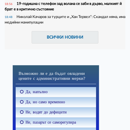
19-годишна с телефон зад волана се заби в дърво, малкият й
18:56
брат е в критично състояние
Николай Качаров за турците и „Хан Тервел“: Скандал няма, има
18:48
медийни манипулации
ВСИЧКИ НОВИНИ