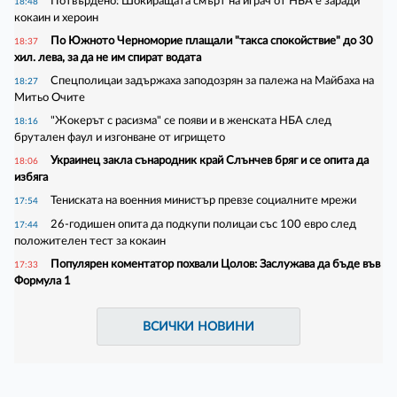
Потвърдено: Шокиращата смърт на играч от НБА е заради
18:48
кокаин и хероин
По Южното Черноморие плащали "такса спокойствие" до 30
18:37
хил. лева, за да не им спират водата
Спецполицаи задържаха заподозрян за палежа на Майбаха на
18:27
Митьо Очите
"Жокерът с расизма" се появи и в женската НБА след
18:16
брутален фаул и изгонване от игрището
Украинец закла сънародник край Слънчев бряг и се опита да
18:06
избяга
Тениската на военния министър превзе социалните мрежи
17:54
26-годишен опита да подкупи полицаи със 100 евро след
17:44
положителен тест за кокаин
Популярен коментатор похвали Цолов: Заслужава да бъде във
17:33
Формула 1
ВСИЧКИ НОВИНИ