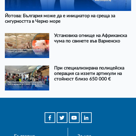
Йотова: България може да е инициатор на среща за
сигурността в Черно море
Установиха огнище на Африканска
чума по свинете във Варненско
При специализирана полицейска
операция са иззети артикули на
стойност близо 650 000 €