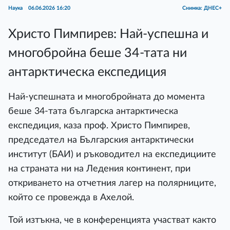
Наука
06.06.2026 16:20
Снимка: ДНЕС+
Христо Пимпирев: Най-успешна и
многобройна беше 34-тата ни
антарктическа експедиция
Най-успешната и многобройната до момента
беше 34-тата българска антарктическа
експедиция, каза проф. Христо Пимпирев,
председател на Българския антарктически
институт (БАИ) и ръководител на експедициите
на страната ни на Ледения континент, при
откриването на отчетния лагер на полярниците,
който се провежда в Ахелой.
Той изтъкна, че в конференцията участват както