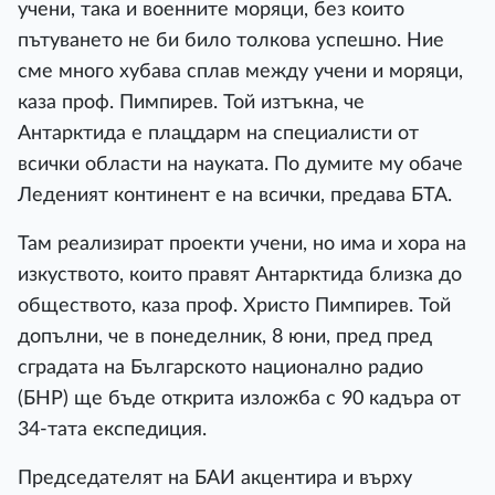
учени, така и военните моряци, без които
пътуването не би било толкова успешно. Ние
сме много хубава сплав между учени и моряци,
каза проф. Пимпирев. Той изтъкна, че
Антарктида е плацдарм на специалисти от
всички области на науката. По думите му обаче
Леденият континент е на всички, предава БТА.
Там реализират проекти учени, но има и хора на
изкуството, които правят Антарктида близка до
обществото, каза проф. Христо Пимпирев. Той
допълни, че в понеделник, 8 юни, пред пред
сградата на Българското национално радио
(БНР) ще бъде открита изложба с 90 кадъра от
34-тата експедиция.
Председателят на БАИ акцентира и върху