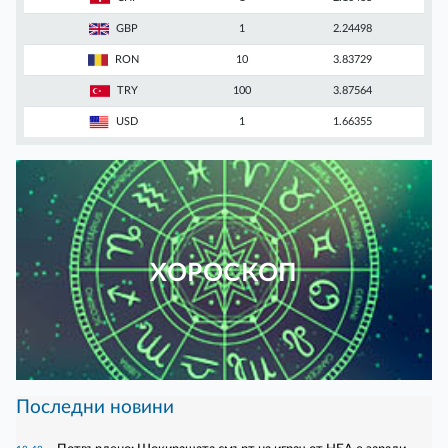
GBP
1
2.24498
RON
10
3.83729
TRY
100
3.87564
USD
1
1.66355
ХОРОСКОП
Последни новини