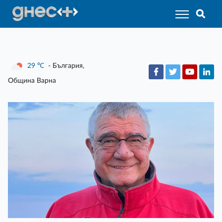
29
℃
- България,
Община Варна