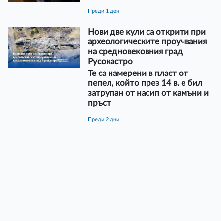
преди 1 ден
Нови две кули са открити при
археологическите проучвания
на средновековния град
Русокастро
Те са намерени в пласт от
пепел, който през 14 в. е бил
затрупан от насип от камъни и
пръст
преди 2 дни