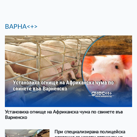
ВАРНА<+>
Установиха огнище на Африканска чума по свинете във
Варненско
При специализирана полицейска