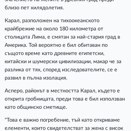
близо пет хилядолетия.
Карал, разположен на тихоокеанското
крайбрежие на около 180 километра от
столицата Лима, е смятан за най-стария град в
Америка. Той вероятно е бил обитаван по
същото време като древните египетски,
китайски и шумерски цивилизации, макар че за
разлика от тях, според изследователите, се е
развил в пълна изолация.
Асперо, районът в местността Карал, където е
открита гробницата, преди това е бил използван
като общинско сметище.
"Това е важно погребение, тъй като откриваме
елементи, които свидетелстват за жена с висок