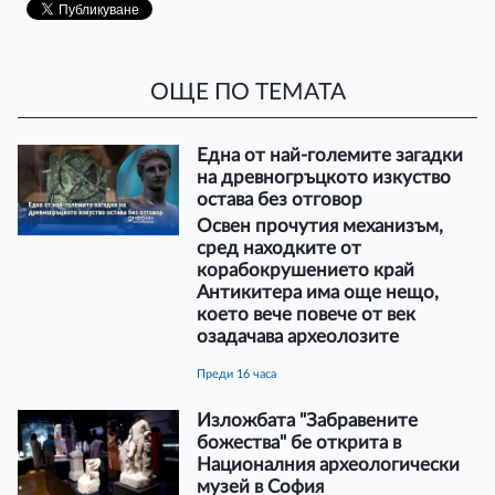
ОЩЕ ПО ТЕМАТА
Една от най-големите загадки
на древногръцкото изкуство
остава без отговор
Освен прочутия механизъм,
сред находките от
корабокрушението край
Антикитера има още нещо,
което вече повече от век
озадачава археолозите
преди 16 часа
Изложбата "Забравените
божества" бе открита в
Националния археологически
музей в София