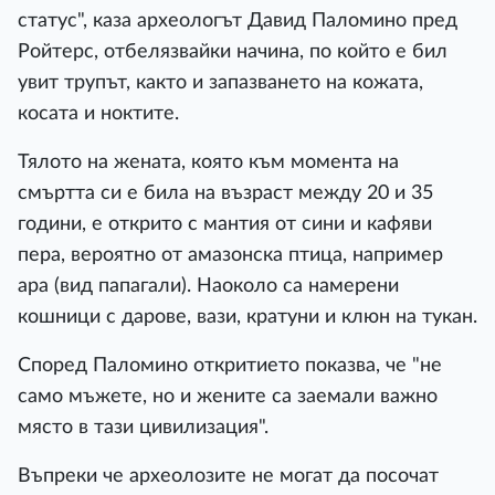
статус", каза археологът Давид Паломино пред
Ройтерс, отбелязвайки начина, по който е бил
увит трупът, както и запазването на кожата,
косата и ноктите.
Тялото на жената, която към момента на
смъртта си е била на възраст между 20 и 35
години, е открито с мантия от сини и кафяви
пера, вероятно от амазонска птица, например
ара (вид папагали). Наоколо са намерени
кошници с дарове, вази, кратуни и клюн на тукан.
Според Паломино откритието показва, че "не
само мъжете, но и жените са заемали важно
място в тази цивилизация".
Въпреки че археолозите не могат да посочат