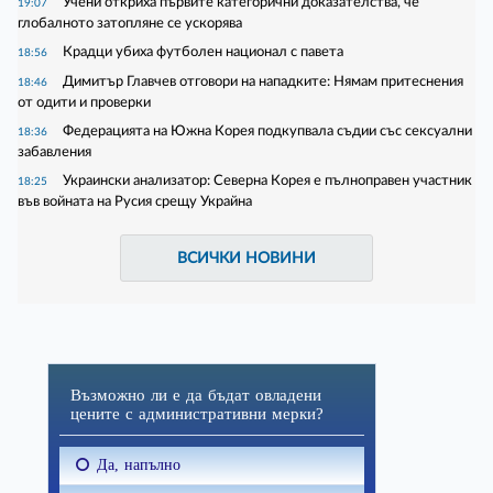
Учени откриха първите категорични доказателства, че
19:07
глобалното затопляне се ускорява
Крадци убиха футболен национал с павета
18:56
Димитър Главчев отговори на нападките: Нямам притеснения
18:46
от одити и проверки
Федерацията на Южна Корея подкупвала съдии със сексуални
18:36
забавления
Украински анализатор: Северна Корея е пълноправен участник
18:25
във войната на Русия срещу Украйна
ВСИЧКИ НОВИНИ