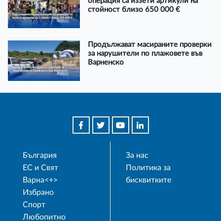
операция са иззети артикули на
стойност близо 650 000 €
Продължават масираните проверки
за нарушители по плажовете във
Варненско
България
За нас
ЕС и Свят
Политика за
Варна<+>
бисквитките
Избрано
Спорт
Любопитно