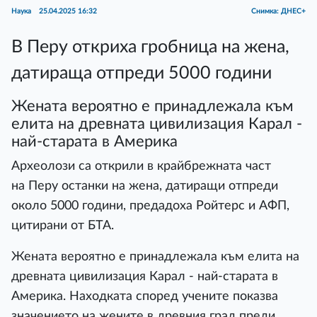
Наука
25.04.2025 16:32
Снимка: ДНЕС+
В Перу откриха гробница на жена,
датираща отпреди 5000 години
Жената вероятно е принадлежала към
елита на древната цивилизация Карал -
най-старата в Америка
Археолози са открили в крайбрежната част
на Перу останки на жена, датиращи отпреди
около 5000 години, предадоха Ройтерс и АФП,
цитирани от БТА.
Жената вероятно е принадлежала към елита на
древната цивилизация Карал - най-старата в
Америка. Находката според учените показва
значението на жените в древния град преди