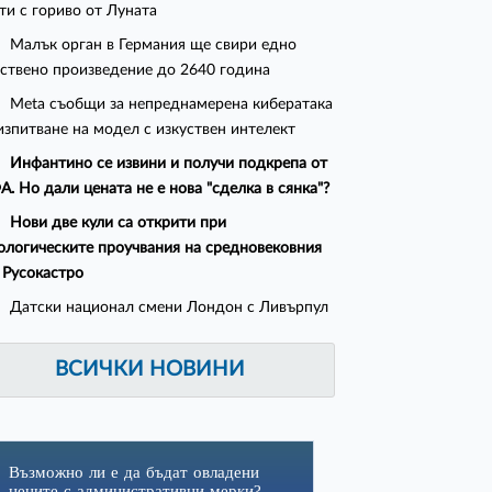
ти с гориво от Луната
Малък орган в Германия ще свири едно
ствено произведение до 2640 година
Meta съобщи за непреднамерена кибератака
изпитване на модел с изкуствен интелект
Инфантино се извини и получи подкрепа от
. Но дали цената не е нова "сделка в сянка"?
Нови две кули са открити при
ологическите проучвания на средновековния
 Русокастро
Датски национал смени Лондон с Ливърпул
ВСИЧКИ НОВИНИ