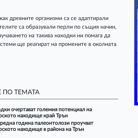
как древните организми са се адаптирали
елите са образували перли по същия начин,
учаването на такива находки ни помага да
стеми ще реагират на промените в околната
 ПО ТЕМАТА
дки очертават големия потенциал на
рското находище край Трън
оредна година палеонтолози проучват
рското находище в района на Трън