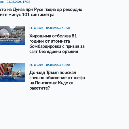
рия
06.08.2026 17:33
то на Дунав при Русе падна до рекордно
ите минус 101 сантиметра
ЕС и Свят
06.08.2026 10:50
Хирошима отбеляза 81
години от атомната
бомбардировка с призив за
свят без ядрени оръжия
ЕС и Свят
06.08.2026 10:20
Доналд Тръмп поискал
спешно обяснение от шефа
на Пентагона: Къде са
ракетите?