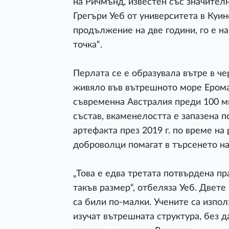
на Ричмънд, известен със значител
Грегъри Уеб от университета в Куин
продължение на две години, го е н
точка“.
Перлата се е образувала вътре в че
живяло във вътрешното море Ероман
съвременна Австралия преди 100 м
състав, вкаменелостта е запазена п
артефакта през 2019 г. по време на 
доброволци помагат в търсенето на
„Това е едва третата потвърдена пр
такъв размер“, отбеляза Уеб. Двет
са били по-малки. Учените са използ
изучат вътрешната структура, без д