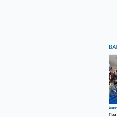
ВА
Варна
При 