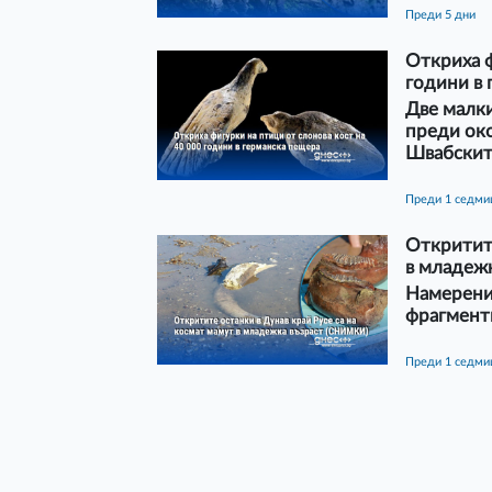
преди 5 дни
Откриха ф
години в
Две малки
преди око
Швабскит
преди 1 седми
Откритите
в младеж
Намерени 
фрагменти
преди 1 седми