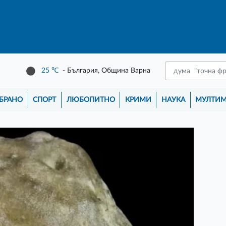
25
℃
- България, Община Варна
БРАНО
СПОРТ
ЛЮБОПИТНО
КРИМИ
НАУКА
МУЛТИ