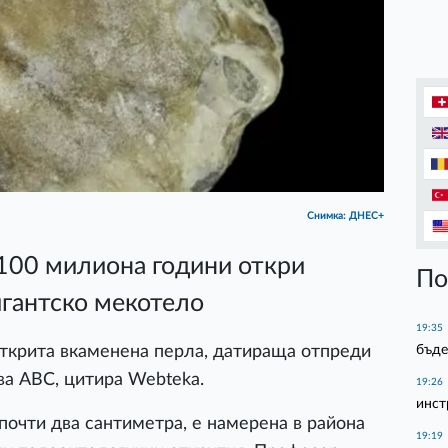
Снимка: ДНЕС+
100 милиона години откри
По
игантско мекотело
19:35
бъде
открита вкаменена перла, датираща отпреди
ва ABC, цитира Webteka.
19:26
инст
почти два сантиметра, е намерена в района
19:19