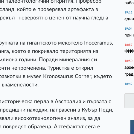
ни палеонтологични открития. Професор
рабо
сланд, който е проверявал артефакта в
19:12
арекъл „невероятно ценен от научна гледна
един
19:04
при 
рупката на гигантското мекотело Inoceramus,
18:57
га, което е покривало територията на
ФИФА
илиона години. Поради минералния си
18:50
архе
очти непроменена. Туристка е открил
град
разкопки в музея Kronosaurus Corner, където
 вкаменелости.
18:42
аисторическа перла в Австралия и първата с
е предишни находки, направени в Кубър Педи,
вали високотехнологичен анализ, за ​​да
а повредят образеца. Артефактът сега е