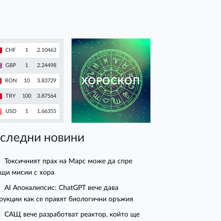
CHF
1
2.10463
GBP
1
2.24498
ХОРОСКОП
RON
10
3.83729
TRY
100
3.87564
USD
1
1.66355
следни новини
Токсичният прах на Марс може да спре
щи мисии с хора
AI Апокалипсис: ChatGPT вече дава
рукции как се правят биологични оръжия
САЩ вече разработват реактор, който ще