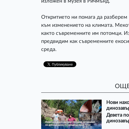
изложен в музея в Ричмънд.
Откритието ни помага да разберем 
към изменението на климата. Мекот
както съвременните им потомци. Из
предвидим как съвременните екоси
среда.
ОЩЕ
Нови нахо
динозавъ
Девета п
динозавъ