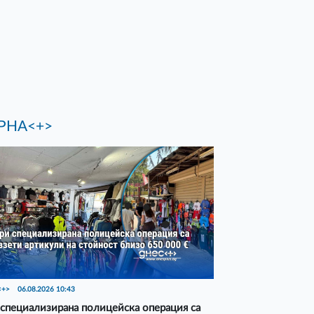
РНА<+>
<+>
06.08.2026 10:43
специализирана полицейска операция са