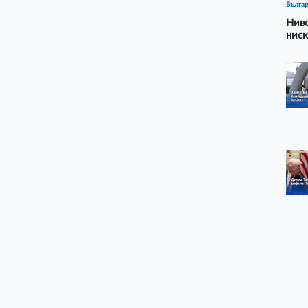
Бълга
Ниво
ниск