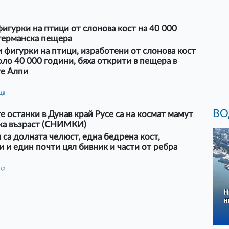
игурки на птици от слонова кост на 40 000
 германска пещера
 фигурки на птици, изработени от слонова кост
ло 40 000 години, бяха открити в пещера в
е Алпи
ца
ВО
 останки в Дунав край Русе са на космат мамут
ка възраст (СНИМКИ)
са долната челюст, една бедрена кост,
 и един почти цял бивник и части от ребра
ца