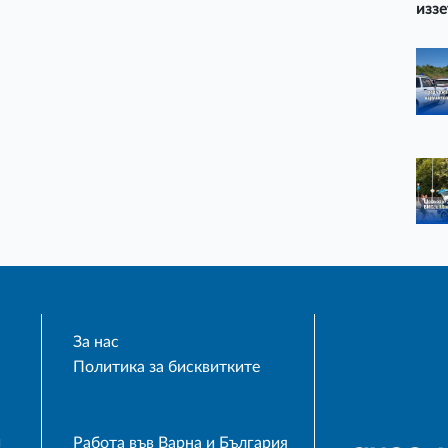
иззе
За нас
Политика за бисквитките
и
Работа във Варна и България