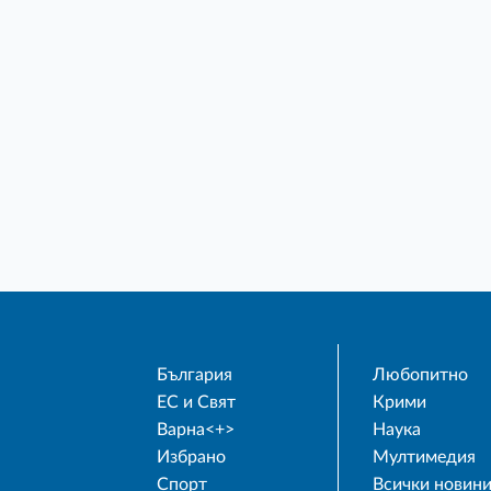
България
Любопитно
ЕС и Свят
Крими
Варна<+>
Наука
Избрано
Мултимедия
Спорт
Всички новин