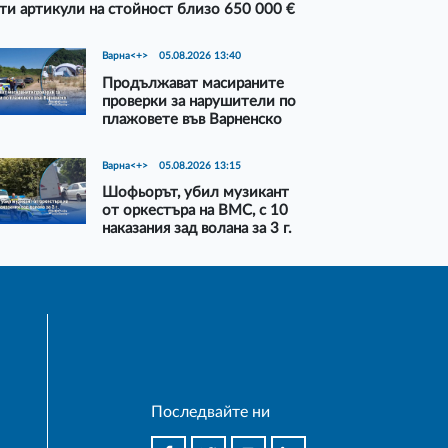
ти артикули на стойност близо 650 000 €
Варна<+>
05.08.2026 13:40
Продължават масираните
проверки за нарушители по
плажовете във Варненско
Варна<+>
05.08.2026 13:15
Шофьорът, убил музикант
от оркестъра на ВМС, с 10
наказания зад волана за 3 г.
Последвайте ни