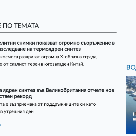
 ПО ТЕМАТА
елитни снимки показват огромно съоръжение в
изследване на термоядрен синтез
космоса разкриват огромна X-образна сграда,
е от скалист терен в югозападен Китай.
ВО
а
а ядрен синтез във Великобритания отчете нов
ствен рекорд
та е възприемана от поддръжниците си като
на утрешния ден
и