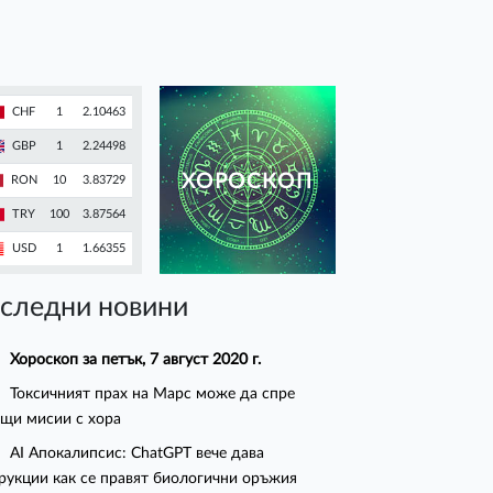
CHF
1
2.10463
GBP
1
2.24498
ХОРОСКОП
RON
10
3.83729
TRY
100
3.87564
USD
1
1.66355
следни новини
Хороскоп за петък, 7 август 2020 г.
Токсичният прах на Марс може да спре
щи мисии с хора
AI Апокалипсис: ChatGPT вече дава
рукции как се правят биологични оръжия