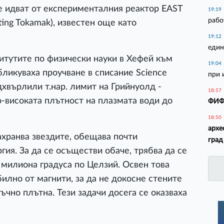
е идват от експерименталния реактор EAST
19:19
рабо
ting Tokamak), известен още като
19:12
един
итутите по физически науки в Хефей към
19:04
бликуваха проучване в списание Science
при 
адхвърлили т.нар. лимит на Грийнуолд -
18:57
о-високата плътност на плазмата води до
ФИФА
18:50
архе
ахранва звездите, обещава почти
град
гия. За да се осъществи обаче, трябва да се
 милиона градуса по Целзий. Освен това
илно от магнити, за да не докосне стените
тъчно плътна. Тези задачи досега се оказваха