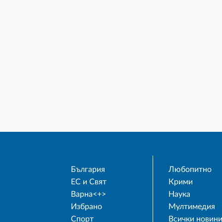
България
Любопитно
ЕС и Свят
Крими
Варна<+>
Наука
Избрано
Мултимедия
Спорт
Всички новин