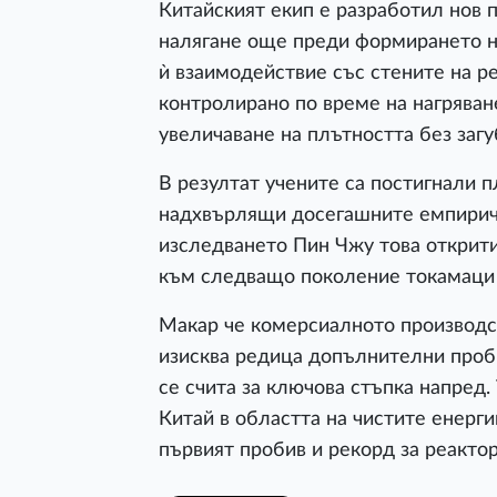
Китайският екип е разработил нов п
налягане още преди формирането н
ѝ взаимодействие със стените на р
контролирано по време на нагряван
увеличаване на плътността без загу
В резултат учените са постигнали 
надхвърлящи досегашните емпиричн
изследването Пин Чжу това открит
към следващо поколение токамаци 
Макар че комерсиалното производст
изисква редица допълнителни проб
се счита за ключова стъпка напред.
Китай в областта на чистите енерги
първият пробив и рекорд за реактор