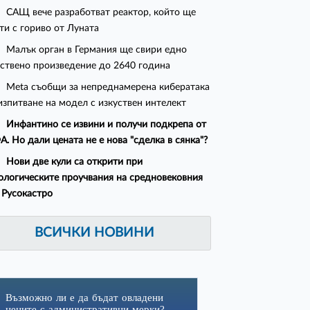
САЩ вече разработват реактор, който ще
ти с гориво от Луната
Малък орган в Германия ще свири едно
ствено произведение до 2640 година
Meta съобщи за непреднамерена кибератака
изпитване на модел с изкуствен интелект
Инфантино се извини и получи подкрепа от
. Но дали цената не е нова "сделка в сянка"?
Нови две кули са открити при
ологическите проучвания на средновековния
 Русокастро
ВСИЧКИ НОВИНИ