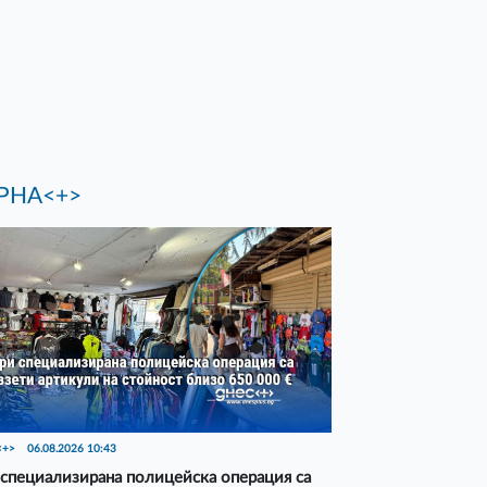
РНА<+>
<+>
06.08.2026 10:43
специализирана полицейска операция са