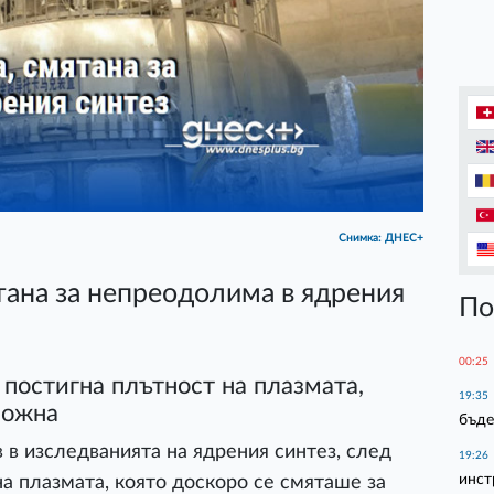
Снимка: ДНЕС+
тана за непреодолима в ядрения
По
00:25
постигна плътност на плазмата,
19:35
можна
бъде
 в изследванията на ядрения синтез, след
19:26
инст
на плазмата, която доскоро се смяташе за