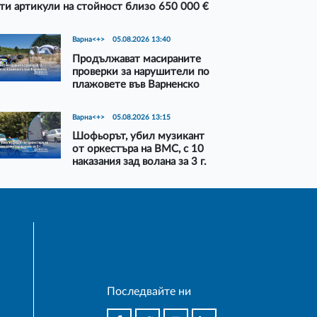
ти артикули на стойност близо 650 000 €
Варна<+>
05.08.2026 13:40
Продължават масираните
проверки за нарушители по
плажовете във Варненско
Варна<+>
05.08.2026 13:15
Шофьорът, убил музикант
от оркестъра на ВМС, с 10
наказания зад волана за 3 г.
Последвайте ни