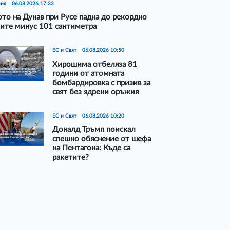
рия
06.08.2026 17:33
то на Дунав при Русе падна до рекордно
ите минус 101 сантиметра
ЕС и Свят
06.08.2026 10:50
Хирошима отбеляза 81
години от атомната
бомбардировка с призив за
свят без ядрени оръжия
ЕС и Свят
06.08.2026 10:20
Доналд Тръмп поискал
спешно обяснение от шефа
на Пентагона: Къде са
ракетите?