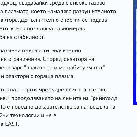
одход, създавайки среда с високо газово
а плазмата, което намалява разрушителното
еактора. Допълнително енергия се подава
ето, което позволява равномерно
ба на стабилност.
плазмени плътности, значително
и ограничения. Според съавтора на
ие отваря "практичен и мащабируем път"
и реактори с горяща плазма.
во на енергия чрез ядрен синтез все още
иви, преодоляването на лимита на Грийнуолд
 То е поредно доказателство за напредъка на
йни технологии и не е
а EAST.