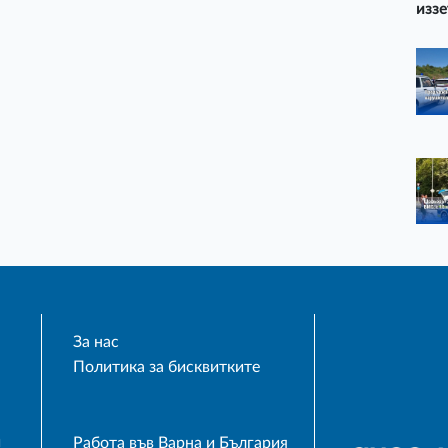
иззе
За нас
Политика за бисквитките
и
Работа във Варна и България