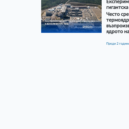
Експерим
гигантска
Често сре
термоядре
възпроизв
ядрото н
преди 2 годин