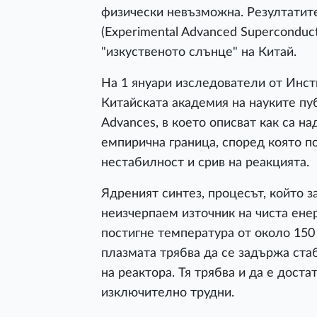
физически невъзможна. Резултатит
(Experimental Advanced Superconduc
"изкуственото слънце" на Китай.
На 1 януари изследователи от Инст
Китайската академия на науките пу
Advances, в което описват как са н
емпирична граница, според която п
нестабилност и срив на реакцията.
Ядреният синтез, процесът, който з
неизчерпаем източник на чиста енер
постигне температура от около 150
плазмата трябва да се задържа стаб
на реактора. Тя трябва и да е доста
изключително трудни.