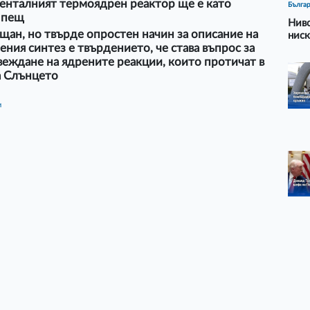
енталният термоядрен реактор ще е като
Бълга
 пещ
Ниво
щан, но твърде опростен начин за описание на
ниск
ния синтез е твърдението, че става въпрос за
еждане на ядрените реакции, които протичат в
а Слънцето
и