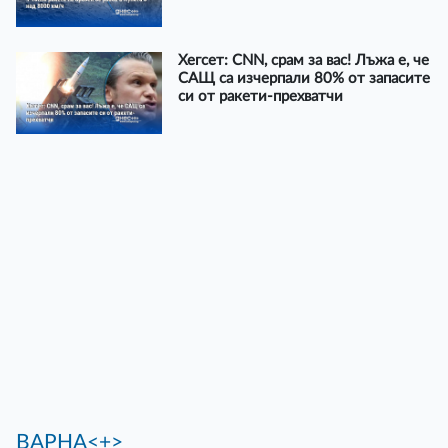
Хегсет: CNN, срам за вас! Лъжа е, че
САЩ са изчерпали 80% от запасите
си от ракети-прехватчи
ВАРНА<+>