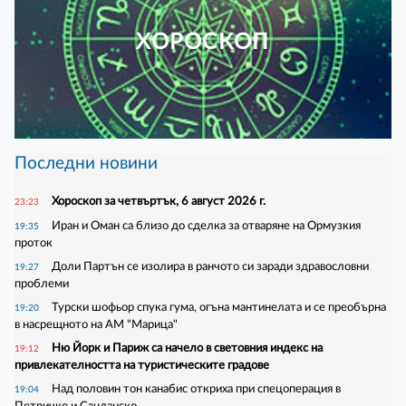
ХОРОСКОП
Последни новини
Хороскоп за четвъртък, 6 август 2026 г.
23:23
Иран и Оман са близо до сделка за отваряне на Ормузкия
19:35
проток
Доли Партън се изолира в ранчото си заради здравословни
19:27
проблеми
Турски шофьор спука гума, огъна мантинелата и се преобърна
19:20
в насрещното на АМ "Марица"
Ню Йорк и Париж са начело в световния индекс на
19:12
привлекателността на туристическите градове
Над половин тон канабис откриха при спецоперация в
19:04
Петричко и Санданско