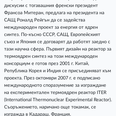
дискусии с тогавашния френски президент
Франсоа Митеран, предлага на президента на
САЩ Роналд Рейгън да се задейства
международен проект за енергия от ядрен
синтез. По-късно СССР, САЩ, Европейският
съюз и Япония се договарят да работят заедно с
тази научна сфера. Първият дизайн на реактор за
термоядрен синтез на този международен
консорциум е готов през 2001 г. Китай,
Република Корея и Индия се присъединяват към
проекта. През октомври 2007 г. е подписано
международното споразумение за изграждане
на експериментален термоядрен реактор ITER
(International Thermonuclear Experimental Reactor).
Съоръжението, наричано още токамак, се
изгражда в Кадараш, Франция.