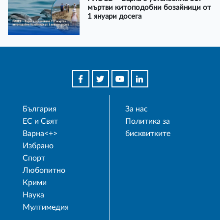
мъртви китоподобни бозайници от
1 януари досега
България
За нас
ЕС и Свят
Политика за
Варна<+>
бисквитките
Избрано
Спорт
Любопитно
Крими
Наука
Мултимедия