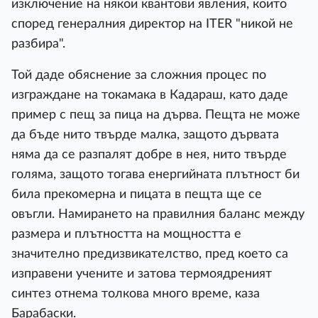
изключение на някои квантови явления, които
според генералния директор на ITER "никой не
разбира".
Той даде обяснение за сложния процес по
изграждане на токамака в Кадараш, като даде
пример с пещ за пица на дърва. Пещта не може
да бъде нито твърде малка, защото дървата
няма да се разпалят добре в нея, нито твърде
голяма, защото тогава енергийната плътност би
била прекомерна и пицата в пещта ще се
овъгли. Намирането на правилния баланс между
размера и плътността на мощността е
значително предизвикателство, пред което са
изправени учените и затова термоядреният
синтез отнема толкова много време, каза
Барабаски.