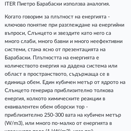
ITER Пиетро Барабаски използва аналогия.
Когато говорим за плътност на енергията -
ключово понятие при разглеждане на енергийни
въпроси, Слънцето и звездите като него са
много слаби, много бавни и много неефективни
системи, стана ясно от презентацията на
Барабаски. Плътността на енергията е
количеството енергия на дадена система или
област в пространството, съдържаща се в
единица обем. Един кубичен метър от ядрото на
Слънцето генерира приблизително толкова
енергия, колкото химическите реакции в
еквивалентен обем оборски тор -
приблизително 250-300 вата на кубичен метър
(W/m3), или много по-малко от енергията в