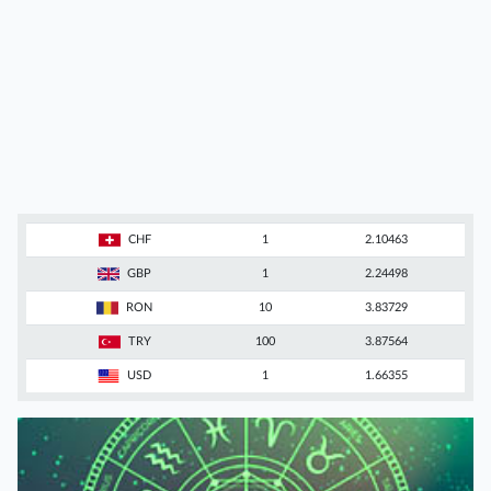
CHF
1
2.10463
GBP
1
2.24498
RON
10
3.83729
TRY
100
3.87564
USD
1
1.66355