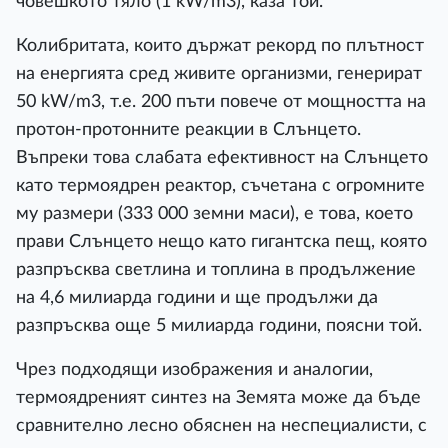
човешкото тяло (1 kW/m3), каза той.
Колибритата, които държат рекорд по плътност
на енергията сред живите организми, генерират
50 kW/m3, т.е. 200 пъти повече от мощността на
протон-протонните реакции в Слънцето.
Въпреки това слабата ефективност на Слънцето
като термоядрен реактор, съчетана с огромните
му размери (333 000 земни маси), е това, което
прави Слънцето нещо като гигантска пещ, която
разпръсква светлина и топлина в продължение
на 4,6 милиарда години и ще продължи да
разпръсква още 5 милиарда години, поясни той.
Чрез подходящи изображения и аналогии,
термоядреният синтез на Земята може да бъде
сравнително лесно обяснен на неспециалисти, с