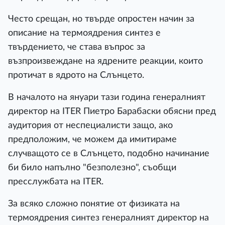
Често срещан, но твърде опростен начин за
описание на термоядрения синтез е
твърдението, че става въпрос за
възпроизвеждане на ядрените реакции, които
протичат в ядрото на Слънцето.
В началото на януари тази година генералният
директор на ITER Пиетро Барабаски обясни пред
аудитория от неспециалисти защо, ако
предположим, че можем да имитираме
случващото се в Слънцето, подобно начинание
би било напълно "безполезно", съобщи
пресслужбата на ITER.
За всяко сложно понятие от физиката на
термоядрения синтез генералният директор на