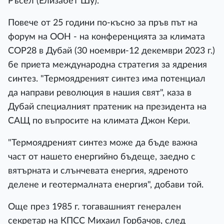
Ръсел (Елизабет Шу).
Повече от 25 години по-късно за пръв път на
форум на ООН - на конференцията за климата
COP28 в Дубай (30 ноември-12 декември 2023 г.)
бе приета международна стратегия за ядрения
синтез. "Термоядреният синтез има потенциал
да направи революция в нашия свят", каза в
Дубай специалният пратеник на президента на
САЩ по въпросите на климата Джон Кери.
"Термоядреният синтез може да бъде важна
част от нашето енергийно бъдеще, заедно с
вятърната и слънчевата енергия, ядреното
делене и геотермалната енергия", добави той.
Още през 1985 г. тогавашният генерален
секретар на КПСС Михаил Горбачов, след