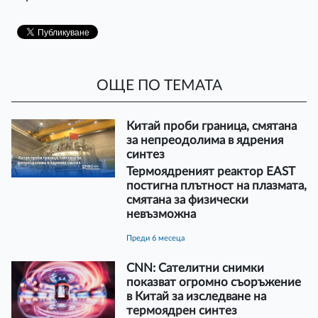
ОЩЕ ПО ТЕМАТА
Китай проби граница, смятана
за непреодолима в ядрения
синтез
Термоядреният реактор EAST
постигна плътност на плазмата,
смятана за физически
невъзможна
преди 6 месеца
CNN: Сателитни снимки
показват огромно съоръжение
в Китай за изследване на
термоядрен синтез