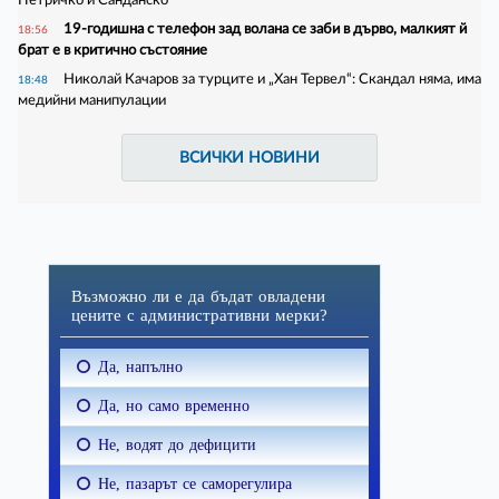
19-годишна с телефон зад волана се заби в дърво, малкият й
18:56
брат е в критично състояние
Николай Качаров за турците и „Хан Тервел“: Скандал няма, има
18:48
медийни манипулации
ВСИЧКИ НОВИНИ