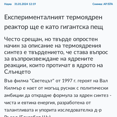
Наука
31.01.2024 12:19
Снимка: АР/БТА
Експерименталният термоядрен
реактор ще е като гигантска пещ
Често срещан, но твърде опростен
начин за описание на термоядрения
синтез е твърдението, че става въпрос
за възпроизвеждане на ядрените
реакции, които протичат в ядрото на
Слънцето
Във филма "Светецът" от 1997 г. героят на Вал
Килмър е нает от могъщ руснак с политически
амбиции да открадне формула за ядрен синтез -
чиста и евтина енергия, разработена от
талантливата и упорита изследователка д-р