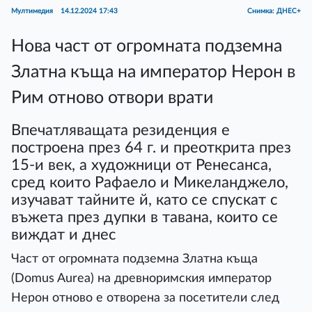
Мултимедия
14.12.2024 17:43
Снимка: ДНЕС+
Нова част от огромната подземна
Златна къща на император Нерон в
Рим отново отвори врати
Впечатляващата резиденция е
построена през 64 г. и преоткрита през
15-и век, а художници от Ренесанса,
сред които Рафаело и Микеланджело,
изучават тайните й, като се спускат с
въжета през дупки в тавана, които се
виждат и днес
Част от огромната подземна Златна къща
(Domus Aurea) на древноримския император
Нерон отново е отворена за посетители след