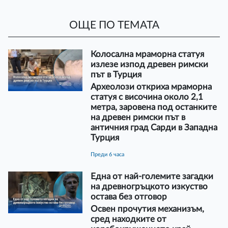
ОЩЕ ПО ТЕМАТА
Колосална мраморна статуя
излезе изпод древен римски
път в Турция
Археолози откриха мраморна
статуя с височина около 2,1
метра, заровена под останките
на древен римски път в
античния град Сарди в Западна
Турция
преди 6 часа
Една от най-големите загадки
на древногръцкото изкуство
остава без отговор
Освен прочутия механизъм,
сред находките от