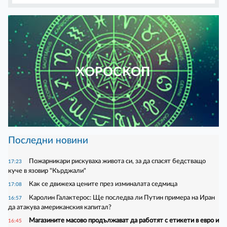
ХОРОСКОП
Последни новини
Пожарникари рискуваха живота си, за да спасят бедстващо
17:23
куче в язовир "Кърджали"
Как се движеха цените през изминалата седмица
17:08
Каролин Галактерос: Ще последва ли Путин примера на Иран
16:57
да атакува американския капитал?
Магазините масово продължават да работят с етикети в евро и
16:45