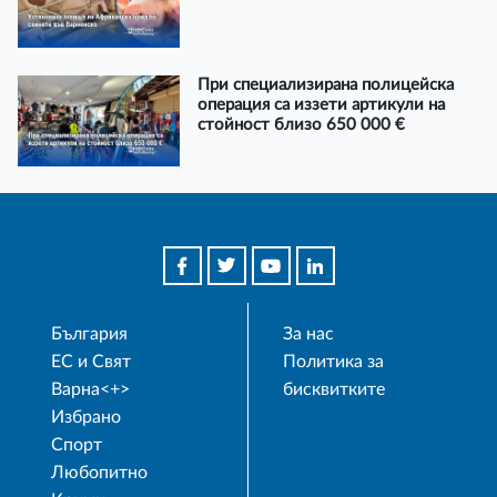
При специализирана полицейска
операция са иззети артикули на
стойност близо 650 000 €
България
За нас
ЕС и Свят
Политика за
Варна<+>
бисквитките
Избрано
Спорт
Любопитно