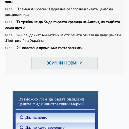
лева
Пламен Абровски: Надяваме се "справедливата цена" да
16:34
дисциплинира
Тя трябваше да бъде първата кралица на Англия, но съдбата
16:22
реши друго
Финландският министър на отбраната отказа да даде ракети
16:11
„Пейтриът“ на Украйна
21 килотона промениха света завинаги
15:58
ВСИЧКИ НОВИНИ