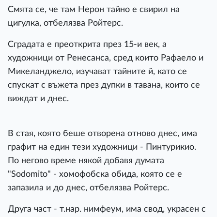
Смята се, че там Нерон тайно е свирил на
цигулка, отбелязва Ройтерс.
Сградата е преоткрита през 15-и век, а
художници от Ренесанса, сред които Рафаело и
Микеланджело, изучават тайните й, като се
спускат с въжета през дупки в тавана, които се
виждат и днес.
В стая, която беше отворена отново днес, има
графит на един тези художници - Пинтурикио.
По негово време някой добавя думата
"Sodomito" - хомофобска обида, която се е
запазила и до днес, отбелязва Ройтерс.
Друга част - т.нар. нимфеум, има свод, украсен с