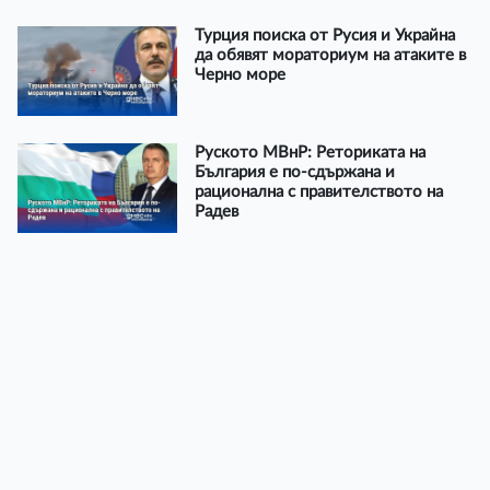
Турция поиска от Русия и Украйна
да обявят мораториум на атаките в
Черно море
Руското МВнР: Реториката на
България е по-сдържана и
рационална с правителството на
Радев