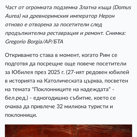
Част от огромната подземна Златна къща (Domus
Aurea) на древноримския император Нерон
отново е отворена за посетители след
продължителна реставрация и ремонт. Снимка:
Gregorio Borgia/AP/БТА
Откриването става в момент, когато Рим се
подготвя да посрещне още повече посетители
за Юбилея през 2025 г. (27-ият редовен юбилей
в историята на Католическата църква, посветен
на темата "Поклонниците на надеждата" -
бел.ред.) - едногодишно събитие, което се
очаква да привлече 32 милиона туристи и
поклонници.