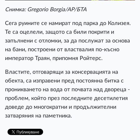
Снимка: Gregorio Borgia/AP/БТА
Сега руините се намират под парка до Колизея.
Те са оцелели, защото са били покрити и
запълнени с отломки, за да послужат за основа
на бани, построени от властвалия по-късно
император Траян, припомня Ройтерс.
Властите, отговарящи за консервацията на
обекта, са изправени пред постоянна битка с
проникването на вода от почвата над двореца -
проблем, който през последните десетилетия
доведе до многократни и продължителни
затваряния на паметника.