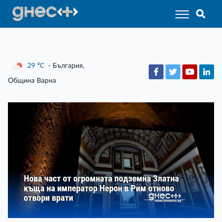
29
℃
- България,
Община Варна