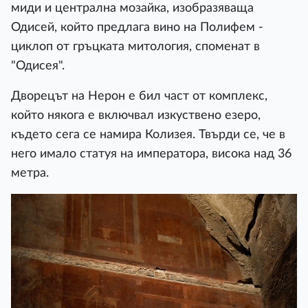
миди и централна мозайка, изобразяваща
Одисей, който предлага вино на Полифем -
циклоп от гръцката митология, споменат в
"Одисея".
Дворецът на Нерон е бил част от комплекс,
който някога е включвал изкуствено езеро,
където сега се намира Колизея. Твърди се, че в
него имало статуя на императора, висока над 36
метра.