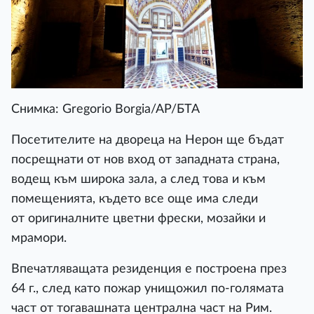
Снимка: Gregorio Borgia/AP/БТА
Посетителите на двореца на Нерон ще бъдат
посрещнати от нов вход от западната страна,
водещ към широка зала, а след това и към
помещенията, където все още има следи
от оригиналните цветни фрески, мозайки и
мрамори.
Впечатляващата резиденция е построена през
64 г., след като пожар унищожил по-голямата
част от тогавашната централна част на Рим.