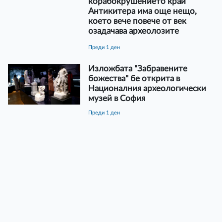
корабокрушението край
Антикитера има още нещо,
което вече повече от век
озадачава археолозите
преди 1 ден
Изложбата "Забравените
божества" бе открита в
Националния археологически
музей в София
преди 1 ден