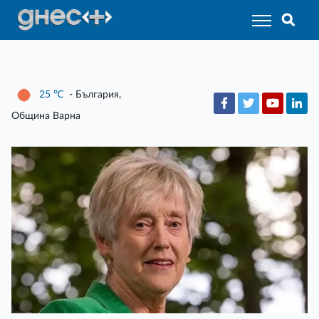
25
℃
- България,
Община Варна