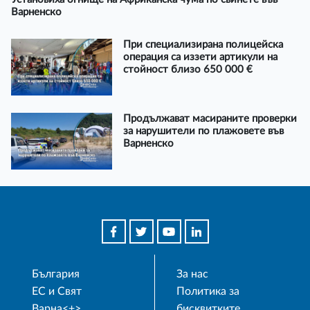
Варненско
При специализирана полицейска
операция са иззети артикули на
стойност близо 650 000 €
Продължават масираните проверки
за нарушители по плажовете във
Варненско
България
За нас
ЕС и Свят
Политика за
Варна<+>
бисквитките