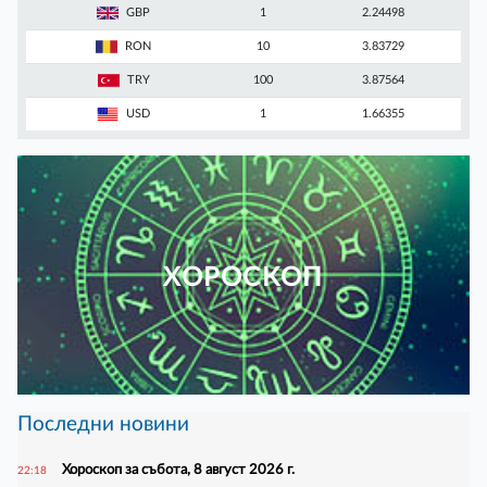
GBP
1
2.24498
RON
10
3.83729
TRY
100
3.87564
USD
1
1.66355
ХОРОСКОП
Последни новини
Хороскоп за събота, 8 август 2026 г.
22:18