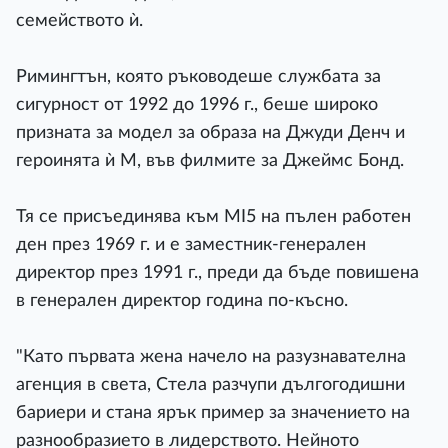
семейството ѝ.
Римингтън, която ръководеше службата за
сигурност от 1992 до 1996 г., беше широко
призната за модел за образа на Джуди Денч и
героинята ѝ М, във филмите за Джеймс Бонд.
Тя се присъединява към MI5 на пълен работен
ден през 1969 г. и е заместник-генерален
директор през 1991 г., преди да бъде повишена
в генерален директор година по-късно.
"Като първата жена начело на разузнавателна
агенция в света, Стела разчупи дългогодишни
бариери и стана ярък пример за значението на
разнообразието в лидерството. Нейното