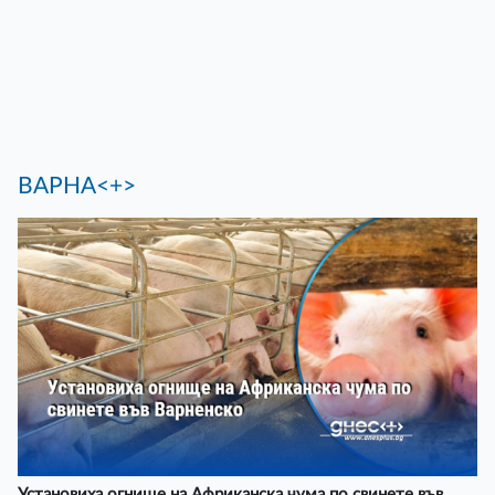
ВАРНА<+>
Установиха огнище на Африканска чума по свинете във