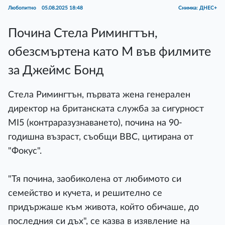
Любопитно
05.08.2025 18:48
Снимка: ДНЕС+
Почина Стела Римингтън,
обезсмъртена като М във филмите
за Джеймс Бонд
Стела Римингтън, първата жена генерален
директор на британската служба за сигурност
MI5 (контраразузнаването), почина на 90-
годишна възраст, съобщи BBC, цитирана от
"Фокус".
"Тя почина, заобиколена от любимото си
семейство и кучета, и решително се
придържаше към живота, който обичаше, до
последния си дъх", се казва в изявление на