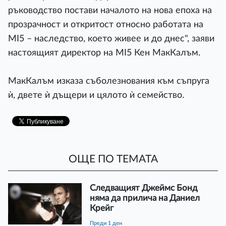
ръководство постави началото на нова епоха на
прозрачност и откритост относно работата на
MI5 – наследство, което живее и до днес", заяви
настоящият директор на MI5 Кен МакКалъм.
МакКалъм изказа съболезнования към съпруга
ѝ, двете ѝ дъщери и цялото ѝ семейство.
ОЩЕ ПО ТЕМАТА
Следващият Джеймс Бонд
няма да прилича на Даниел
Крейг
преди 1 ден