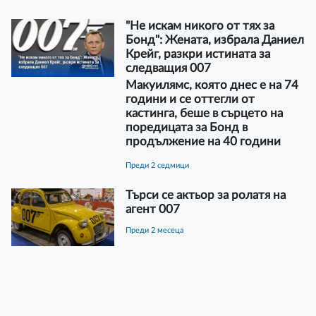
"Не искам никого от тях за
Бонд": Жената, избрала Даниел
Крейг, разкри истината за
следващия 007
Макуилямс, която днес е на 74
години и се оттегли от
кастинга, беше в сърцето на
поредицата за Бонд в
продължение на 40 години
преди 2 седмици
Търси се актьор за ролатя на
агент 007
преди 2 месеца