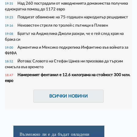
Над 260 пострадали от наводненията домакинства получиха
19:31
еднократна помощ до 1172 евро
Повдигат обвинение на 75-годишен наркодилър рецидивист
19:23
Неизвестен стреля по тролей с пътници в Плевен
19:16
Братът на Анджелина Джоли разкри, че е гей след края на
19:08
брака си
Аржентина и Мексико подкрепиха Инфантино във войната за
19:00
ФИФА
Йотова: Словото на Стефан Цанев ни призовава да търсим
18:52
смисъла във времето
Намереният фентанил е 12.6 килограма на стойност 300 млн.
18:47
евро
ВСИЧКИ НОВИНИ