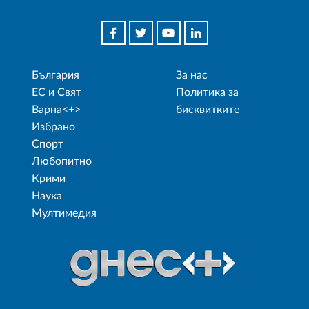
България
За нас
ЕС и Свят
Политика за
Варна<+>
бисквитките
Избрано
Спорт
Любопитно
Крими
Наука
Мултимедия