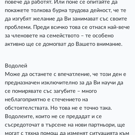
повече да работят. Или поне се опитайте да
покажете толкова бурна трудова дейност, че те
да изгубят желание да Ви занимават със своите
проблеми. Преди всичко това се отнася най-вече
за членовете на семейството – те особено
активно ще се домогват до Вашето внимание.
Водолей
Може да останете с впечатление, че този ден е
предназначен изключително за да Ви научи да
се помирявате със загубите – много
неблагоприятно е стечението на
обстоятелствата. Но това не е точно така.
Водолеите, които не се предадат и се
съсредоточат в търсене на нови партньори, ще
могат с тяхна помощ да изменят ситуацията към