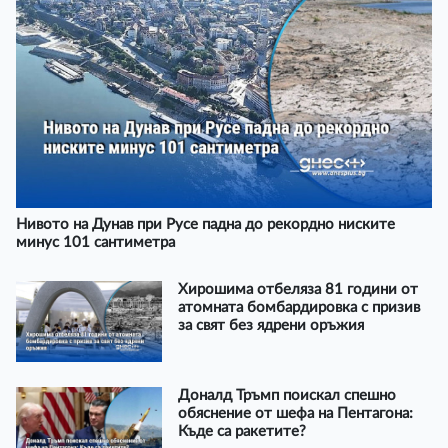
Нивото на Дунав при Русе падна до рекордно ниските
минус 101 сантиметра
Хирошима отбеляза 81 години от
атомната бомбардировка с призив
за свят без ядрени оръжия
Доналд Тръмп поискал спешно
обяснение от шефа на Пентагона:
Къде са ракетите?