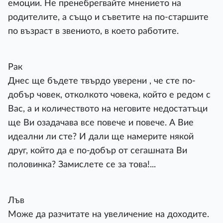
емоции. Не пренебрегвайте мнението на
родителите, а също и съветите на по-старшите
по възраст в звениото, в което работите.
Рак
Днес ще бъдете твърдо уверени , че сте по-
добър човек, отколкото човека, който е редом с
Вас, а и количеството на неговите недостатъци
ще Ви озадачава все повече и повече. А Вие
идеални ли сте? И дали ще намерите някой
друг, който да е по-добър от сегашната Ви
половинка? Замислете се за това!...
Лъв
Може да разчитате на увеличение на доходите.