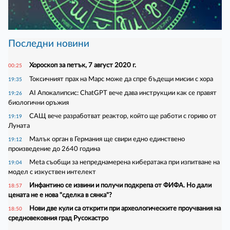
Последни новини
Хороскоп за петък, 7 август 2020 г.
00:25
Токсичният прах на Марс може да спре бъдещи мисии с хора
19:35
AI Апокалипсис: ChatGPT вече дава инструкции как се правят
19:26
биологични оръжия
САЩ вече разработват реактор, който ще работи с гориво от
19:19
Луната
Малък орган в Германия ще свири едно единствено
19:12
произведение до 2640 година
Meta съобщи за непреднамерена кибератака при изпитване на
19:04
модел с изкуствен интелект
Инфантино се извини и получи подкрепа от ФИФА. Но дали
18:57
цената не е нова "сделка в сянка"?
Нови две кули са открити при археологическите проучвания на
18:50
средновековния град Русокастро