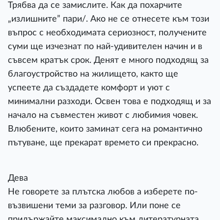
Трябва да се замислите. Как да похарчите
„излишните” пари/. Ако не се отнесете към този
въпрос с необходимата сериозност, получените
суми ще изчезнат по най-удивителен начин и в
съвсем кратък срок. Денят е много подходящ за
благоустройство на жилището, както ще
успеете да създадете комфорт и уют с
минимални разходи. Освен това е подходящ и за
начало на съвместен живот с любимия човек.
Влюбените, които заминат сега на романтично
пътуване, ще прекарат времето си прекрасно.
Дева
Не говорете за плътска любов а изберете по-
възвишени теми за разговор. Или поне се
придържайте максимално към литературната