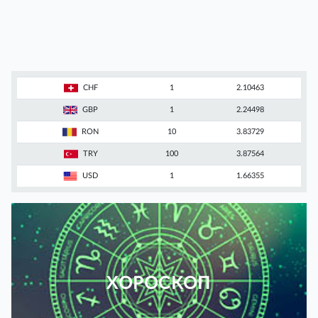
CHF
1
2.10463
GBP
1
2.24498
RON
10
3.83729
TRY
100
3.87564
USD
1
1.66355
ХОРОСКОП