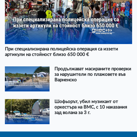
При специализирана полицейска операция са иззети
артикули на стойност близо 650 000 €
Продължават масираните проверки
за нарушители по плажовете във
Варненско
Шофьорът, убил музикант от
оркестъра на ВМС, с 10 наказания
зад волана за 3 г.