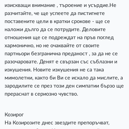
изискващи внимание , търоение и усърдие.Не
разчитайте, че ще успеете да пистигнете
поставените цели в кратки срокове - ще се
наложи дълго да се потрудите. Деловите
отношения ще се подреждат на пръв поглед
хармонично, но не очаквайте от своите
партньори безгранична преданост , за да не се
разочаровате. Денят е свързан със съблазни и
изкушения. Новите изкушения не са така
мимолетни, както би Ви се искало да мислите, а
зародилите се през този ден симпатии бързо ще
прераснат в сериозно чувство.
Козирог
На Козирозите днес звездите препоръчват,