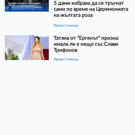
5 дами избраха да си тръгнат
сами по време на Церемонията
на жълтата роза
преди 2 месеца
Татяна от "Ергенът" призна
имала ли е нещо със Слави
Трифонов
преди 3 месеца