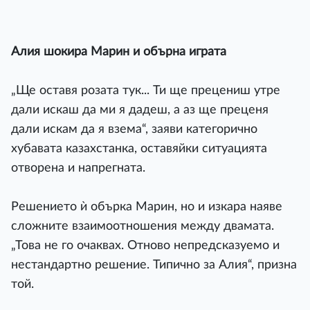
Алия шокира Марин и обърна играта
„Ще оставя розата тук... Ти ще прецениш утре
дали искаш да ми я дадеш, а аз ще преценя
дали искам да я взема“, заяви категорично
хубавата казахстанка, оставяйки ситуацията
отворена и напрегната.
Решението ѝ обърка Марин, но и изкара наяве
сложните взаимоотношения между двамата.
„Това не го очаквах. Отново непредсказуемо и
нестандартно решение. Типично за Алия“, призна
той.