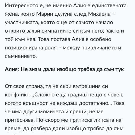
Интересното е, че именно Алия е единствената
жена, която Марин целуна след Михаела –
участничката, която още от самото начало
открито заяви симпатиите си към него, както и
той към нея. Това поставя Алия в особено
позиционирана роля – между привличането и
съмнението.
Алия: Не знам дали изобщо трябва да съм тук
От своя страна, тя не скри вътрешния си
конфликт: „Сложно е да градиш нещо с човек,
когото всъщност не виждаш достатъчно... Това,
че има други момичета и срещи, не ме
притеснява. По-скоро ме притиска липсата на
време, да разбера дали изобщо трябва да съм