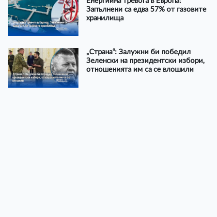
Енергийна тревога в Европа:
Запълнени са едва 57% от газовите
хранилища
„Страна“: Залужни би победил
Зеленски на президентски избори,
отношенията им са се влошили