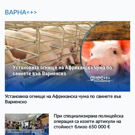
ВАРНА<+>
Установиха огнище на Африканска чума по свинете във
Варненско
При специализирана полицейска
операция са иззети артикули на
стойност близо 650 000 €