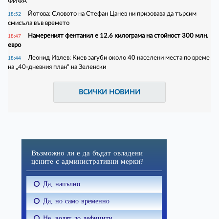
ФИФА
Йотова: Словото на Стефан Цанев ни призовава да търсим
18:52
смисъла във времето
Намереният фентанил е 12.6 килограма на стойност 300 млн.
18:47
евро
Леонид Ивлев: Киев загуби около 40 населени места по време
18:44
на „40-дневния план“ на Зеленски
ВСИЧКИ НОВИНИ