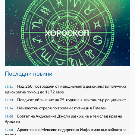
ХОРОСКОП
Последни новини
Над 260 пострадали от наводненията домакинства получиха
19:31
еднократна помощ до 1172 евро
Повдигат обвинение на 75-годишен наркодилър рецидивист
19:23
Неизвестен стреля по тролей с пътници в Плевен
19:16
Братът на Анджелина Джоли разкри, че е гей след края на
19:08
брака си
Аржентина и Мексико подкрепиха Инфантино във войната за
19:00