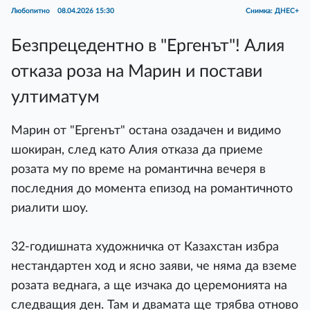
Любопитно
08.04.2026 15:30
Снимка: ДНЕС+
Безпрецедентно в "Ергенът"! Алия
отказа роза на Марин и постави
ултиматум
Марин от "Ергенът" остана озадачен и видимо
шокиран, след като Алия отказа да приеме
розата му по време на романтична вечеря в
последния до момента епизод на романтичното
риалити шоу.
32-годишната художничка от Казахстан избра
нестандартен ход и ясно заяви, че няма да вземе
розата веднага, а ще изчака до церемонията на
следващия ден. Там и двамата ще трябва отново