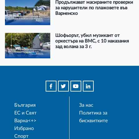
Продължават масираните проверки
за нарушители по плажовете във
Варненско
Шофьорът, убил музикант от
оркестъра на ВМС, с 10 наказания
зад волана за 3 г.
България
За нас
ЕС и Свят
Политика за
Варна<+>
бисквитките
Избрано
Спорт