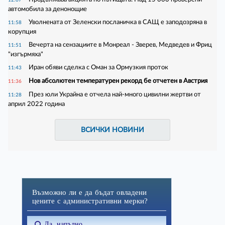
автомобила за денонощие
Уволнената от Зеленски посланичка в САЩ е заподозряна в
11:58
корупция
Вечерта на сензациите в Монреал - Зверев, Медведев и Фриц
11:51
"изгърмяха"
Иран обяви сделка с Оман за Ормузкия проток
11:43
Нов абсолютен температурен рекорд бе отчетен в Австрия
11:36
През юли Украйна е отчела най-много цивилни жертви от
11:28
април 2022 година
ВСИЧКИ НОВИНИ