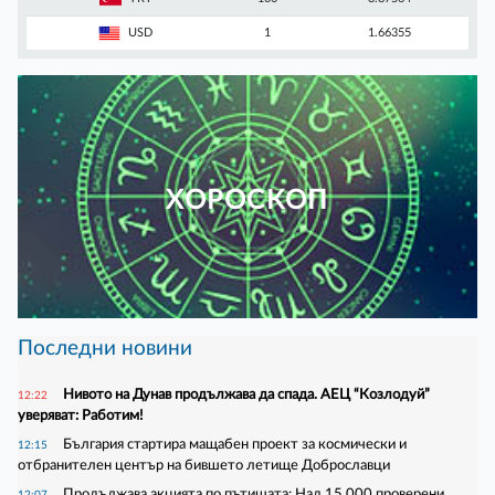
USD
1
1.66355
ХОРОСКОП
Последни новини
Нивото на Дунав продължава да спада. АЕЦ “Козлодуй”
12:22
уверяват: Работим!
България стартира мащабен проект за космически и
12:15
отбранителен център на бившето летище Доброславци
Продължава акцията по пътищата: Над 15 000 проверени
12:07