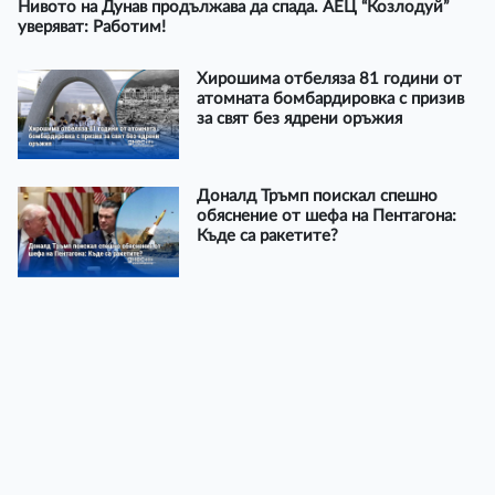
Нивото на Дунав продължава да спада. АЕЦ “Козлодуй”
уверяват: Работим!
Хирошима отбеляза 81 години от
атомната бомбардировка с призив
за свят без ядрени оръжия
Доналд Тръмп поискал спешно
обяснение от шефа на Пентагона:
Къде са ракетите?