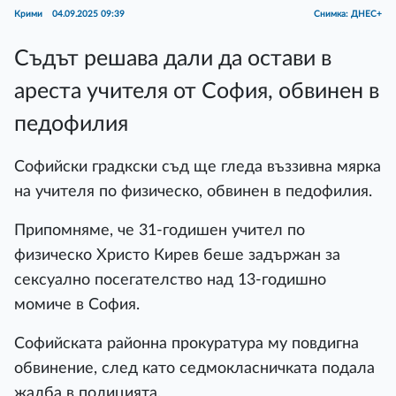
Крими
04.09.2025 09:39
Снимка: ДНЕС+
Съдът решава дали да остави в
ареста учителя от София, обвинен в
педофилия
Софийски градкски съд ще гледа въззивна мярка
на учителя по физическо, обвинен в педофилия.
Припомняме, че 31-годишен учител по
физическо Христо Кирев беше задържан за
сексуално посегателство над 13-годишно
момиче в София.
Софийската районна прокуратура му повдигна
обвинение, след като седмокласничката подала
жалба в полицията.