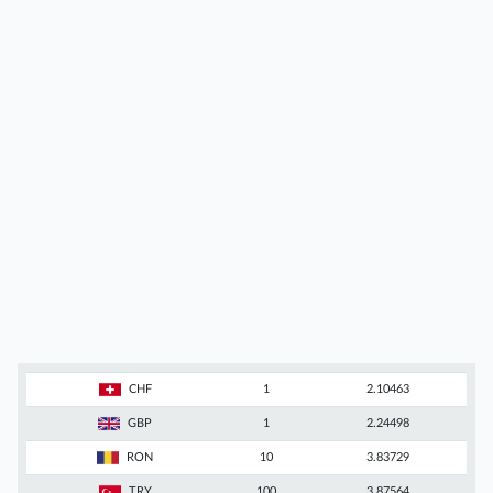
CHF
1
2.10463
GBP
1
2.24498
RON
10
3.83729
TRY
100
3.87564