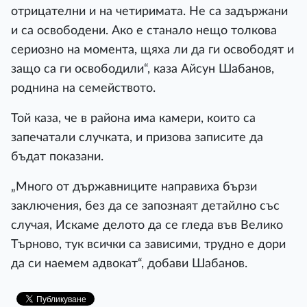
отрицателни и на четиримата. Не са задържани
и са освободени. Ако е станало нещо толкова
сериозно на момента, щяха ли да ги освободят и
защо са ги освободили“, каза Айсун Шабанов,
роднина на семейството.
Той каза, че в района има камери, които са
запечатали случката, и призова записите да
бъдат показани.
„Много от държавниците направиха бързи
заключения, без да се запознаят детайлно със
случая, Искаме делото да се гледа във Велико
Търново, тук всички са зависими, трудно е дори
да си наемем адвокат“, добави Шабанов.