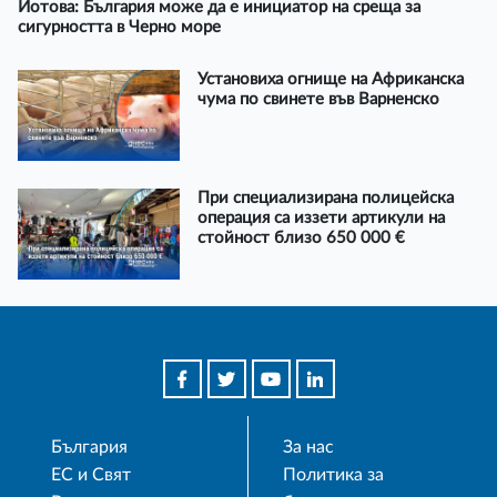
Йотова: България може да е инициатор на среща за
сигурността в Черно море
Установиха огнище на Африканска
чума по свинете във Варненско
При специализирана полицейска
операция са иззети артикули на
стойност близо 650 000 €
България
За нас
ЕС и Свят
Политика за