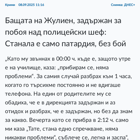
Крими
08.09.2025 11:16
Снимка: ДНЕС+
Бащата на Жулиен, задържан за
побоя над полицейски шеф:
Станала е само патардия, без бой
„Като му звъннах в 00:00 ч. къде е, защото утре
е на училище, каза: „прибирам се, няма
проблеми“. За самия случай разбрах към 1 часа,
когато го търсихме постоянно и не вдигаше
телефона. На един от родителите му се
обадиха, че е в дирекцията задържан и аз
отидох и разбрах, че е задържан, но без да знам
за какво. Вечерта като се прибра в 2:12 ч. само
ми каза „Тате, стана едно спречкване, няма
никакви проблеми“, съблече се, легна и заспа“,