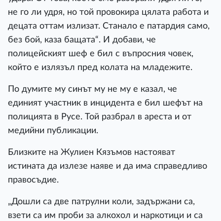
не го ли удря, но той провокира цялата работа и
децата оттам излизат. Станало е патардия само,
без бой, каза бащата“. И добави, че
полицейският шеф е бил с въпросния човек,
който е излязъл пред колата на младежите.
По думите му синът му не му е казал, че
единият участник в инцидента е бил шефът на
полицията в Русе. Той разбрал в ареста и от
медийни публикации.
Близките на Жулиен Кязъмов настояват
истината да излезе наяве и да има справедливо
правосъдие.
„Дошли са две патрулни коли, задържани са,
взети са им проби за алкохол и наркотици и са