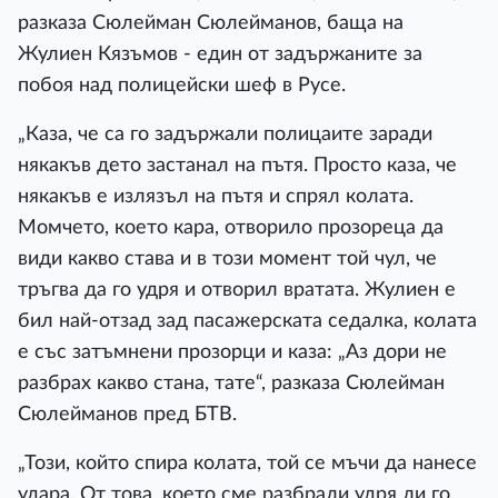
разказа Сюлейман Сюлейманов, баща на
Жулиен Кязъмов - един от задържаните за
побоя над полицейски шеф в Русе.
„Каза, че са го задържали полицаите заради
някакъв дето застанал на пътя. Просто каза, че
някакъв е излязъл на пътя и спрял колата.
Момчето, което кара, отворило прозореца да
види какво става и в този момент той чул, че
тръгва да го удря и отворил вратата. Жулиен е
бил най-отзад зад пасажерската седалка, колата
е със затъмнени прозорци и каза: „Аз дори не
разбрах какво стана, тате“, разказа Сюлейман
Сюлейманов пред БТВ.
„Този, който спира колата, той се мъчи да нанесе
удара. От това, което сме разбрали удря ли го,