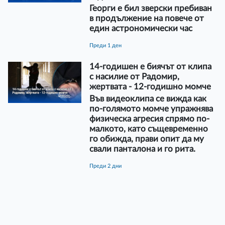
Георги е бил зверски пребиван
в продължение на повече от
един астрономически час
преди 1 ден
14-годишен е биячът от клипа
с насилие от Радомир,
жертвата - 12-годишно момче
Във видеоклипа се вижда как
по-голямото момче упражнява
физическа агресия спрямо по-
малкото, като същевременно
го обижда, прави опит да му
свали панталона и го рита.
преди 2 дни