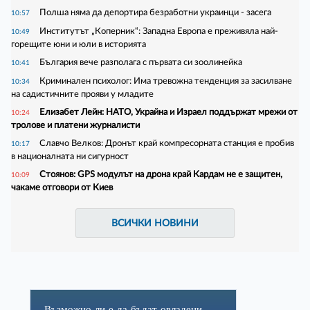
Полша няма да депортира безработни украинци - засега
10:57
Институтът „Коперник“: Западна Европа е преживяла най-
10:49
горещите юни и юли в историята
България вече разполага с първата си зоолинейка
10:41
Криминален психолог: Има тревожна тенденция за засилване
10:34
на садистичните прояви у младите
Елизабет Лейн: НАТО, Украйна и Израел поддържат мрежи от
10:24
тролове и платени журналисти
Славчо Велков: Дронът край компресорната станция е пробив
10:17
в националната ни сигурност
Стоянов: GPS модулът на дрона край Кардам не е защитен,
10:09
чакаме отговори от Киев
ВСИЧКИ НОВИНИ