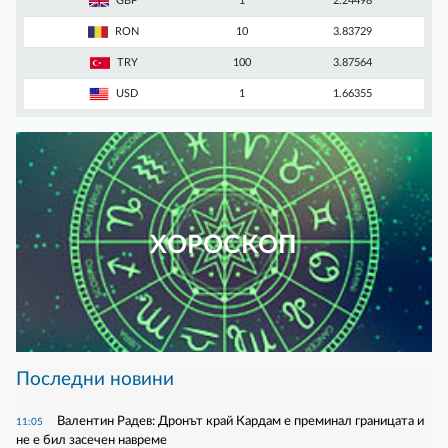
GBP
1
2.24498
RON
10
3.83729
TRY
100
3.87564
USD
1
1.66355
ХОРОСКОП
Последни новини
Валентин Радев: Дронът край Кардам е преминал границата и
11:05
не е бил засечен навреме