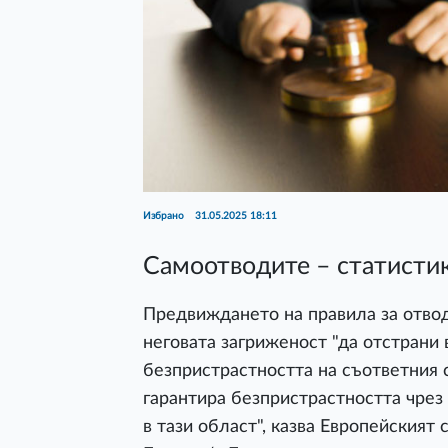
Избрано
31.05.2025 18:11
Самоотводите – статисти
Предвиждането на правила за отвод
неговата загриженост "да отстрани
безпристрастността на съответния 
гарантира безпристрастността чрез
в тази област", казва Европейският 