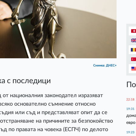
Снимка: ДНЕС+
ка с последици
По
 от националния законодател изразяват
22:18
 всяко основателно съмнение относно
19:31
съдия или съд и представляват опит да се
дома
 отстраняване на причините за безпокойство
евро
съд по правата на човека (ЕСПЧ) по делото
19:23