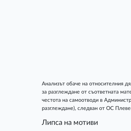
Анализът обаче на относителния д
за разглеждане от съответната мат
честота на самоотводи в Администр
разглеждане), следван от ОС Плевен 
Липса на мотиви