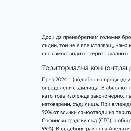
Дори да пренебрегнем големия брой
съдии, той не е впечатляващ, няма 
със самоотводите: териториалното 
Териториална концентрац
През 2024 г. (подобно на предходн
определени съдилища. В абсолютна
като това изглежда закономерно, тъ
натоварени, съдилища. При вглежда
90% от всички самоотводи на терит
Софийски градски съд (СГС), а общо 
99%). В съдебния район на Апелати