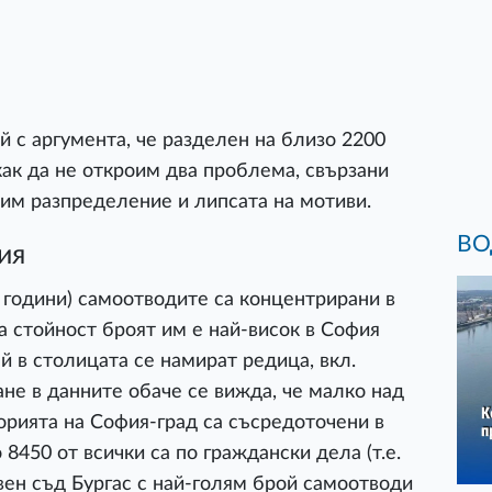
 с аргумента, че разделен на близо 2200
как да не откроим два проблема, свързани
им разпределение и липсата на мотиви.
ВО
ия
и години) самоотводите са концентрирани в
 стойност броят им е най-висок в София
й в столицата се намират редица, вкл.
не в данните обаче се вижда, че малко над
орията на София-град са съсредоточени в
8450 от всички са по граждански дела (т.е.
вен съд Бургас с най-голям брой самоотводи