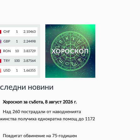
CHF
1
2.10463
GBP
1
2.24498
ХОРОСКОП
RON
10
3.83729
TRY
100
3.87564
USD
1
1.66355
следни новини
Хороскоп за събота, 8 август 2026 г.
Над 260 пострадали от наводненията
кинства получиха еднократна помощ до 1172
Повдигат обвинение на 75-годишен