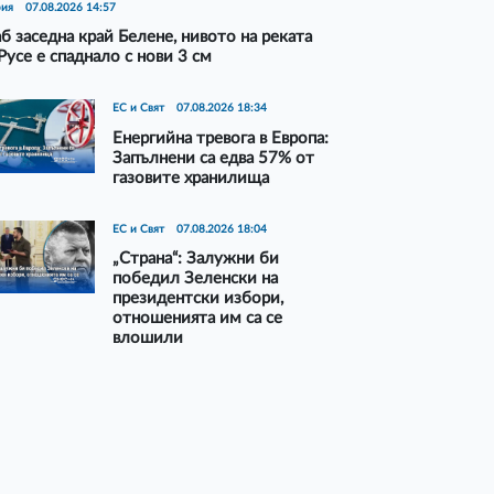
рия
07.08.2026 14:57
б заседна край Белене, нивото на реката
Русе е спаднало с нови 3 см
ЕС и Свят
07.08.2026 18:34
Енергийна тревога в Европа:
Запълнени са едва 57% от
газовите хранилища
ЕС и Свят
07.08.2026 18:04
„Страна“: Залужни би
победил Зеленски на
президентски избори,
отношенията им са се
влошили