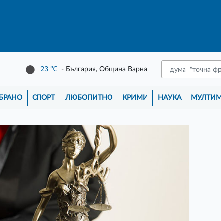
23
℃
- България, Община Варна
БРАНО
СПОРТ
ЛЮБОПИТНО
КРИМИ
НАУКА
МУЛТИ