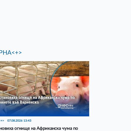
РНА<+>
<+>
07.08.2026 13:43
новиха огнище на Африканска чума по