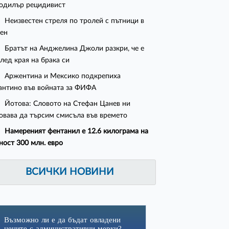
одилър рецидивист
Неизвестен стреля по тролей с пътници в
ен
Братът на Анджелина Джоли разкри, че е
след края на брака си
Аржентина и Мексико подкрепиха
нтино във войната за ФИФА
Йотова: Словото на Стефан Цанев ни
овава да търсим смисъла във времето
Намереният фентанил е 12.6 килограма на
ност 300 млн. евро
ВСИЧКИ НОВИНИ