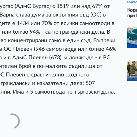
Бълга
ургас (АдмС Бургас) с 1519 или над 67% от
Кора
Варна става дума за окръжния съд (ОС) в
при 
дите е 1434 или 70% от всички самоотводи в
2 или близо 94% - са по граждански дела. В
во концентрирани само в един съд. Въпреки
 в ОС Плевен (946 самоотвода или близо 46%
а и в АдмС Плевен (673), и донякъде - в РС
чителен брой в по-малките съдилища от
ОС Плевен е сравнително сходното
граждански и наказателни дела: 507
лни. Има и 5 самоотвода по търговски дела.