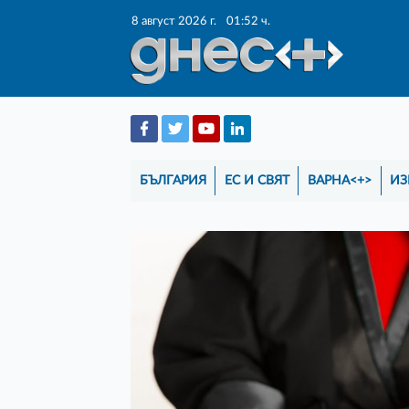
8 август 2026 г.
01:52 ч.
БЪЛГАРИЯ
ЕС И СВЯТ
ВАРНА<+>
ИЗ