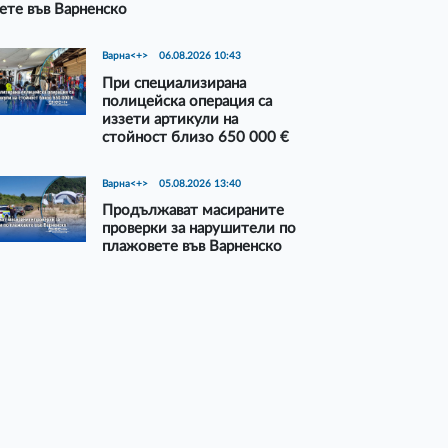
ете във Варненско
Варна<+>
06.08.2026 10:43
При специализирана
полицейска операция са
иззети артикули на
стойност близо 650 000 €
Варна<+>
05.08.2026 13:40
Продължават масираните
проверки за нарушители по
плажовете във Варненско