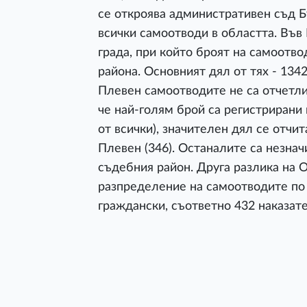
се откроява административен съд Б
всички самоотводи в областта. Във 
града, при който броят на самоотво
района. Основният дял от тях - 134
Плевен самоотводите не са отчетли
че най-голям брой са регистрирани
от всички), значителен дял се отчит
Плевен (346). Останалите са незна
съдебния район. Друга разлика на 
разпределение на самоотводите по 
граждански, съответно 432 наказате