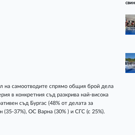
свин
ял на самоотводите спрямо общия брой дела
ерия в конкретния съд разкрива най-висока
ативен съд Бургас (48% от делата за
(35-37%), ОС Варна (30% ) и СГС (с 25%).