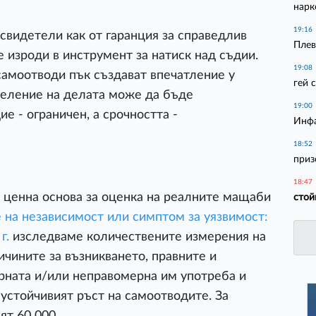
нарк
19:16
свидетели как от гаранция за справедлив
Плев
 изроди в инструмент за натиск над съдии.
19:08
самоотводи пък създават впечатление у
гей 
деление на делата може да бъде
19:00
е - ограничен, а срочността -
Инфа
18:52
приз
18:47
 ценна основа за оценка на реалните мащаби
стой
 на независимост или симптом за уязвимост:
г.
изследваме количествените измерения на
ичините за възникването, правните и
ната и/или неправомерна им употреба и
устойчивият ръст на самоотводите. За
ят 60 000.