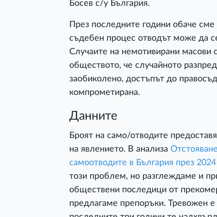
Босев с/у България.
През последните години обаче сме 
съдебен процес отводът може да се
Случаите на немотивирани масови 
обществото, че случайното разпре
заобиколено, достъпът до правосъди
компрометирана.
Данните
Броят на само/отводите предоставя
на явлението. В анализа
Отстояване
самоотводите в България през 2024 
този проблем, но разглеждаме и пр
обществени последици от прекомер
предлагаме препоръки. Тревожен е 
последните три години те надхвърл