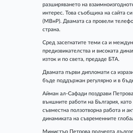
разширяването на взаимноизгодното
интерес. Това съобщиха на сайта с
(МВнР). Двамата са провели телефо
страна.
Сред засегнатите теми са и междун
предизвикателства и високата дина
изток и по света, предаде БТА.
Двамата първи дипломати са изрази
бъде поддържан регулярно и в бъд
Айман ал-Сафади поздрави Петрова
външните работи на България, като 
съвместна ползотворна работа и акт
динамиката на съвременните глоба
Министър Петрова подчерта дългог