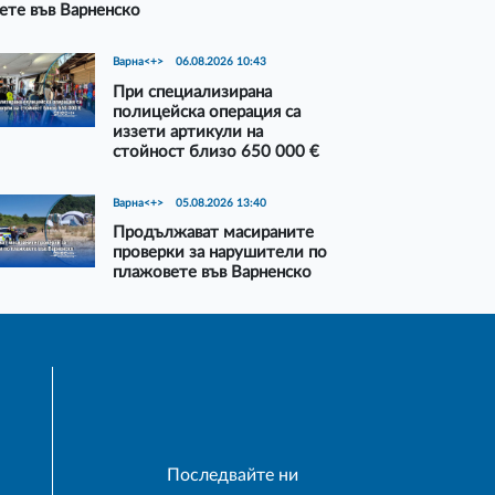
ете във Варненско
Варна<+>
06.08.2026 10:43
При специализирана
полицейска операция са
иззети артикули на
стойност близо 650 000 €
Варна<+>
05.08.2026 13:40
Продължават масираните
проверки за нарушители по
плажовете във Варненско
Последвайте ни