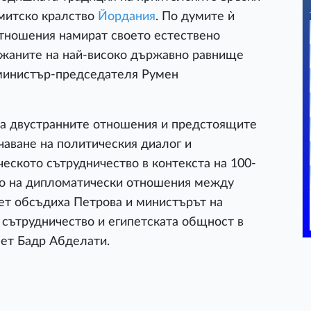
митско кралство
Йордания
. По думите ѝ
тношения намират своето естествено
жаните на най-високо държавно равнище
 министър-председателя Румен
на двустранните отношения и предстоящите
чаване на политическия диалог и
еското сътрудничество в контекста на 100-
то на дипломатически отношения между
ет обсъдиха Петрова и министърът на
сътрудничество и египетската общност в
пет Бадр Абделати.