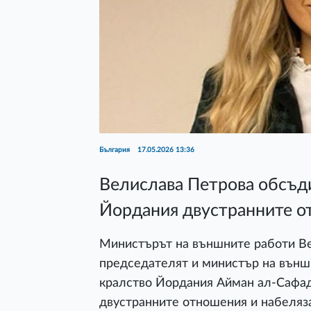
България
17.05.2026 13:36
Велислава Петрова обсъд
Йордания двустранните 
Министърът на външните работи Ве
председателят и министър на външ
кралство Йордания Айман ал-Сафад
двустранните отношения и набеляз