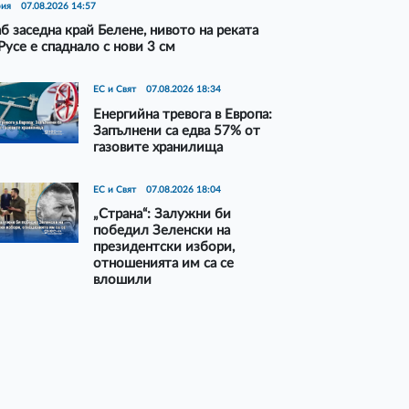
рия
07.08.2026 14:57
б заседна край Белене, нивото на реката
Русе е спаднало с нови 3 см
ЕС и Свят
07.08.2026 18:34
Енергийна тревога в Европа:
Запълнени са едва 57% от
газовите хранилища
ЕС и Свят
07.08.2026 18:04
„Страна“: Залужни би
победил Зеленски на
президентски избори,
отношенията им са се
влошили