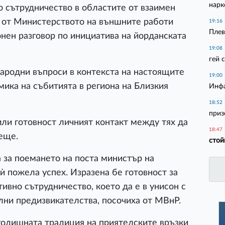
нарк
 сътрудничество в областите от взаимен
и от Министерството на външните работи
19:16
Плев
нен разговор по инициатива на йорданската
19:08
гей 
ародни въпроси в контекста на настоящите
19:00
мика на събитията в региона на Близкия
Инфа
18:52
приз
ли готовност личният контакт между тях да
18:47
еще.
стой
 за поемането на поста министър на
ѝ пожела успех. Изразена бе готовност за
ивно сътрудничество, което да е в унисон с
лни предизвикателства, посочиха от МВнР.
одишната традиция на приятелските връзки