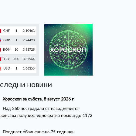
CHF
1
2.10463
GBP
1
2.24498
ХОРОСКОП
RON
10
3.83729
TRY
100
3.87564
USD
1
1.66355
следни новини
Хороскоп за събота, 8 август 2026 г.
Над 260 пострадали от наводненията
кинства получиха еднократна помощ до 1172
Повдигат обвинение на 75-годишен