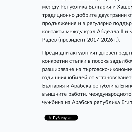
между Република България и Хаше
традиционно добрите двустранни о
продължение и в регулярно поддър
контакти между крал Абделла II и
Радев (президент 2017-2026 г.).
Преди дни актуалният дневен ред 
конкретни стъпки в посока задълбо
разширяване на търговско-икономич
годишния юбилей от установяване
България и Арабска република Егип
външните работи, международното 
чужбина на Арабска република Еги