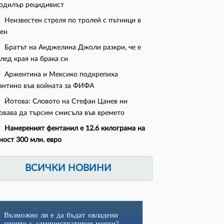
одилър рецидивист
Неизвестен стреля по тролей с пътници в
ен
Братът на Анджелина Джоли разкри, че е
след края на брака си
Аржентина и Мексико подкрепиха
нтино във войната за ФИФА
Йотова: Словото на Стефан Цанев ни
овава да търсим смисъла във времето
Намереният фентанил е 12.6 килограма на
ност 300 млн. евро
ВСИЧКИ НОВИНИ