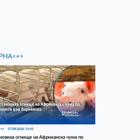
РНА<+>
<+>
07.08.2026 13:43
новиха огнище на Африканска чума по