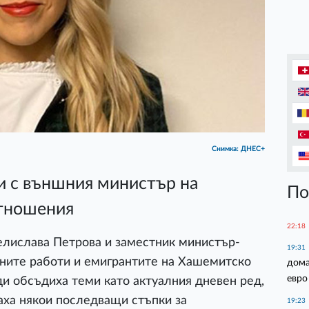
Снимка: ДНЕС+
и с външния министър на
По
отношения
22:18
лислава Петрова и заместник министър-
19:31
ните работи и емигрантите на Хашемитско
дома
евро
и обсъдиха теми като актуалния дневен ред,
аха някои последващи стъпки за
19:23