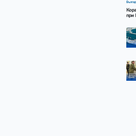
Бълга
Кора
при 