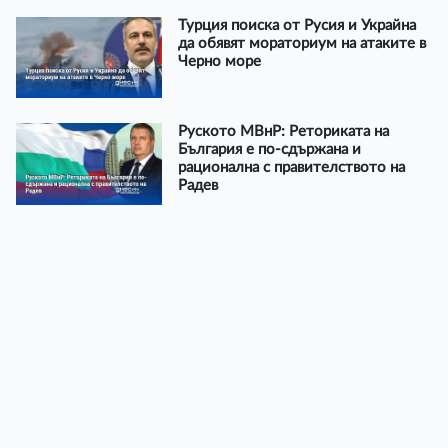
Турция поиска от Русия и Украйна
да обявят мораториум на атаките в
Черно море
Руското МВнР: Реториката на
България е по-сдържана и
рационална с правителството на
Радев