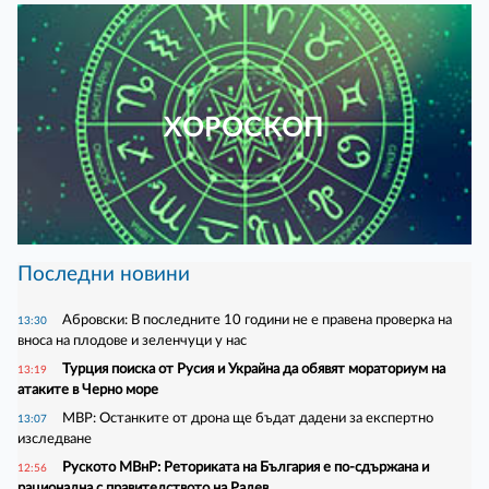
ХОРОСКОП
Последни новини
Абровски: В последните 10 години не е правена проверка на
13:30
вноса на плодове и зеленчуци у нас
Турция поиска от Русия и Украйна да обявят мораториум на
13:19
атаките в Черно море
МВР: Останките от дрона ще бъдат дадени за експертно
13:07
изследване
Руското МВнР: Реториката на България е по-сдържана и
12:56
рационална с правителството на Радев