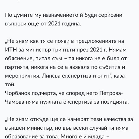
По думите му назначението ѝ буди сериозни
въпроси още от 2021 година.
„Не знам как тя се появи в предложенията на
ИТН за министър три пъти през 2021 г. Нямам
обяснение, питал съм – тя никога не е била от
партията, никога не се е явявала по събития и
мероприятия. Липсва експертиза и опит“, каза
той.
Чорбанов подчерта, че според него Петрова-
Чамова няма нужната експертиза за позицията.
„Не знам откъде ще се намерят тези качества за
външен министър, но във всеки случай тя няма
образование за това. Много е и млада –