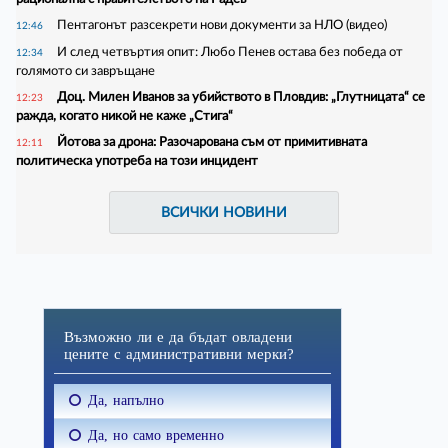
Пентагонът разсекрети нови документи за НЛО (видео)
12:46
И след четвъртия опит: Любо Пенев остава без победа от
12:34
голямото си завръщане
Доц. Милен Иванов за убийството в Пловдив: „Глутницата“ се
12:23
ражда, когато никой не каже „Стига“
Йотова за дрона: Разочарована съм от примитивната
12:11
политическа употреба на този инцидент
ВСИЧКИ НОВИНИ