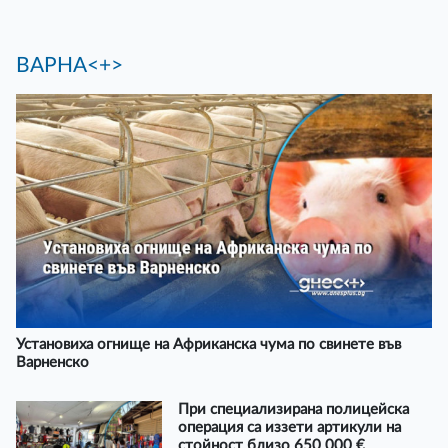
ВАРНА<+>
Установиха огнище на Африканска чума по свинете във
Варненско
При специализирана полицейска
операция са иззети артикули на
стойност близо 650 000 €