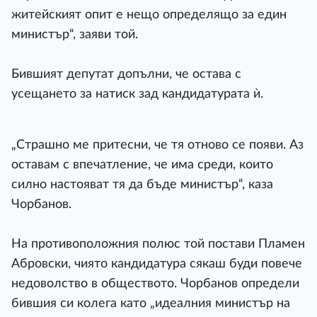
житейският опит е нещо определящо за един
министър“, заяви той.
Бившият депутат допълни, че остава с
усещането за натиск зад кандидатурата ѝ.
„Страшно ме притесни, че тя отново се появи. Аз
оставам с впечатление, че има среди, които
силно настояват тя да бъде министър“, каза
Чорбанов.
На противоположния полюс той постави Пламен
Абровски, чиято кандидатура сякаш буди повече
недоволство в обществото. Чорбанов определи
бившия си колега като „идеалния министър на