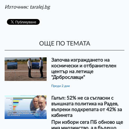
Източник: taralej.bg
ОЩЕ ПО ТЕМАТА
Започва изграждането на
космически и отбранителен
център на летище
"Доброславци"
преди 2 дни
Галъп: 52% не са съгласни с
външната политика на Радев,
въпреки подкрепата от 42% за
кабинета
При избори сега ПБ обново ще
има мнозинство, а в бъдещо