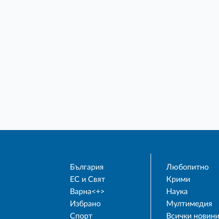
България
Любопитно
ЕС и Свят
Крими
Варна<+>
Наука
Избрано
Мултимедия
Спорт
Всички новин