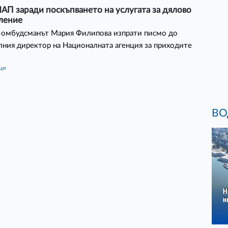
АП заради поскъпването на услугата за дялово
ление
-омбудсманът Мария Филипова изпрати писмо до
ния директор на Националната агенция за приходите
ици
ВО