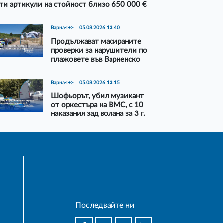
ти артикули на стойност близо 650 000 €
Варна<+>
05.08.2026 13:40
Продължават масираните
проверки за нарушители по
плажовете във Варненско
Варна<+>
05.08.2026 13:15
Шофьорът, убил музикант
от оркестъра на ВМС, с 10
наказания зад волана за 3 г.
Последвайте ни