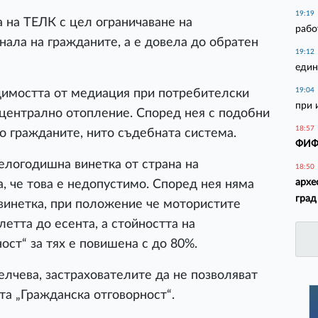
19:19
а на ТЕЛК с цел ограничаване на
рабо
нала на гражданите, а е довела до обратен
19:12
един
19:04
димостта от медиация при потребителски
при 
и централно отопление. Според нея с подобни
18:57
то гражданите, нито съдебната система.
ФИФА
елогодишна винетка от страна на
18:50
архе
 че това е недопустимо. Според нея няма
град
винетка, при положение че мотористите
етта до есента, а стойността на
ост“ за тях е повишена с до 80%.
лчева, застрахователите да не позволяват
та „Гражданска отговорност“.