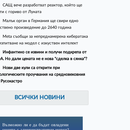
САЩ вече разработват реактор, който ще
ти с гориво от Луната
Малък орган в Германия ще свири едно
ствено произведение до 2640 година
Meta съобщи за непреднамерена кибератака
изпитване на модел с изкуствен интелект
Инфантино се извини и получи подкрепа от
. Но дали цената не е нова "сделка в сянка"?
Нови две кули са открити при
ологическите проучвания на средновековния
 Русокастро
ВСИЧКИ НОВИНИ