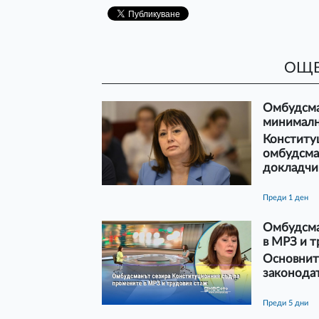
ОЩЕ
Омбудсман
минимална
Конституц
омбудсман
докладчик
преди 1 ден
Омбудсма
в МРЗ и т
Основните
законодат
преди 5 дни