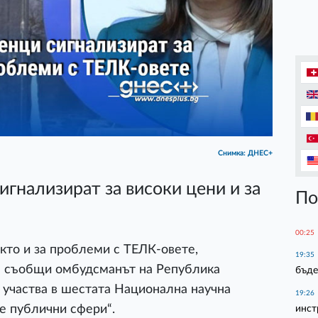
Снимка: ДНЕС+
гнализират за високи цени и за
По
00:25
както и за проблеми с ТЕЛК-овете,
19:35
ва съобщи омбудсманът на Република
бъде
 участва в шестата Национална научна
19:26
е публични сфери“.
инст