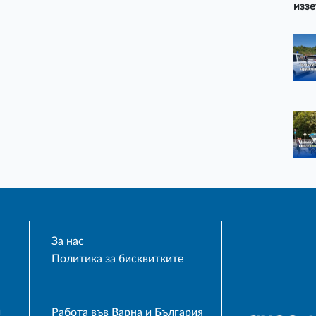
иззе
За нас
Политика за бисквитките
и
Работа във Варна и България