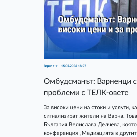
Варна<+>
15.05.2026 18:27
Омбудсманът: Варненци си
проблеми с ТЕЛК-овете
За високи цени на стоки и услуги, 
сигнализират жители на Варна. То
България Велислава Делчева, която
конференция „Медиацията в другит