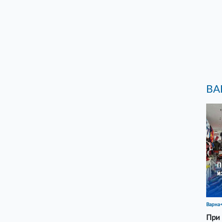
ВА
Варна
При 