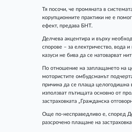
Тя посочи, че промяната в системат
корупционните практики не е помог
ефект, предава БНТ.
Делчева акцентира и върху необхо
спорове – за електричество, вода 
казуси не бива да се натоварват ни
По отношение на заплащането на ц
мотористите омбудсманът подчерта,
причина да се плаща целогодишна 
използват пътищата основно от прол
застраховката „Гражданска отговорн
Още по-несправедливо е, според Де
разсрочено плащане на застраховка