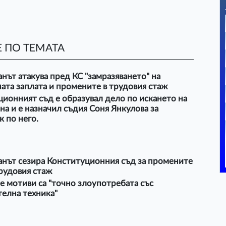
 ПО ТЕМАТА
ът атакува пред КС "замразяването" на
та заплата и промените в трудовия стаж
ионният съд е образувал дело по искането на
а и е назначил съдия Соня Янкулова за
 по него.
нът сезира Конституционния съд за промените
рудовия стаж
 мотиви са "точно злоупотребата със
елна техника"