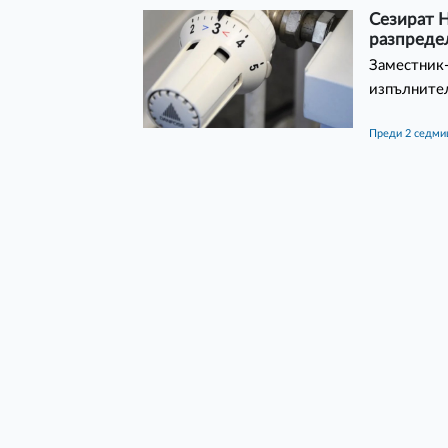
Сезират Н
разпреде
Заместник
изпълнител
преди 2 седм