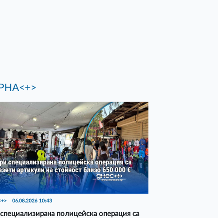
РНА<+>
<+>
06.08.2026 10:43
специализирана полицейска операция са