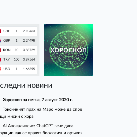
CHF
1
2.10463
GBP
1
2.24498
ХОРОСКОП
RON
10
3.83729
TRY
100
3.87564
USD
1
1.66355
следни новини
Хороскоп за петък, 7 август 2020 г.
Токсичният прах на Марс може да спре
щи мисии с хора
AI Апокалипсис: ChatGPT вече дава
рукции как се правят биологични оръжия