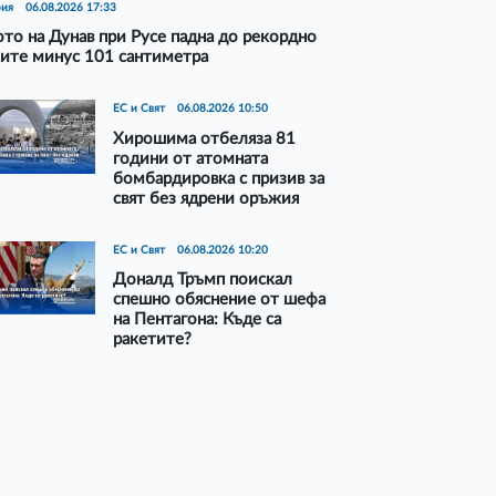
рия
06.08.2026 17:33
то на Дунав при Русе падна до рекордно
ите минус 101 сантиметра
ЕС и Свят
06.08.2026 10:50
Хирошима отбеляза 81
години от атомната
бомбардировка с призив за
свят без ядрени оръжия
ЕС и Свят
06.08.2026 10:20
Доналд Тръмп поискал
спешно обяснение от шефа
на Пентагона: Къде са
ракетите?