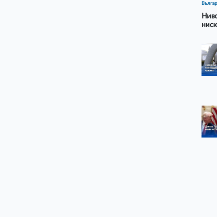
Бълга
Ниво
ниск