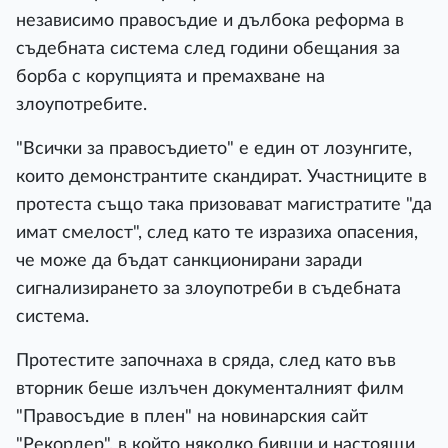
независимо правосъдие и дълбока реформа в
съдебната система след години обещания за
борба с корупцията и премахване на
злоупотребите.
"Всички за правосъдието" е един от лозунгите,
които демонстрантите скандират. Участниците в
протеста също така призовават магистратите "да
имат смелост", след като те изразиха опасения,
че може да бъдат санкционирани заради
сигнализирането за злоупотреби в съдебната
система.
Протестите започнаха в сряда, след като във
вторник беше излъчен документалният филм
"Правосъдие в плен" на новинарския сайт
"Рекордер", в който няколко бивши и настоящи