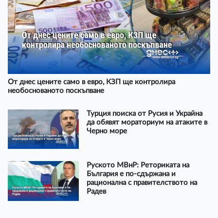
От днес цените само в евро, КЗП ще контролира
необоснованото поскъпване
Турция поиска от Русия и Украйна
да обявят мораториум на атаките в
Черно море
Руското МВнР: Реториката на
България е по-сдържана и
рационална с правителството на
Радев