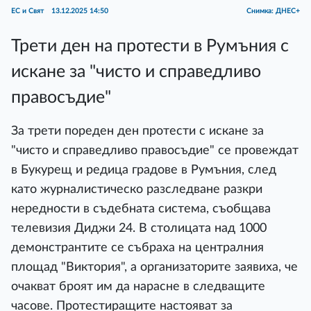
ЕС и Свят
13.12.2025 14:50
Снимка: ДНЕС+
Трети ден на протести в Румъния с
искане за "чисто и справедливо
правосъдие"
За трети пореден ден протести с искане за
"чисто и справедливо правосъдие" се провеждат
в Букурещ и редица градове в Румъния, след
като журналистическо разследване разкри
нередности в съдебната система, съобщава
телевизия Диджи 24. В столицата над 1000
демонстрантите се събраха на централния
площад "Виктория", а организаторите заявиха, че
очакват броят им да нарасне в следващите
часове. Протестиращите настояват за