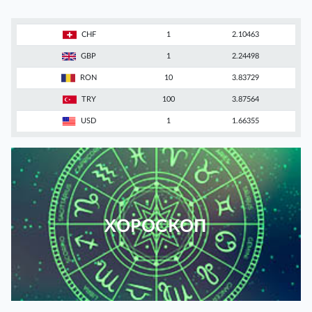
CHF
1
2.10463
GBP
1
2.24498
RON
10
3.83729
TRY
100
3.87564
USD
1
1.66355
ХОРОСКОП