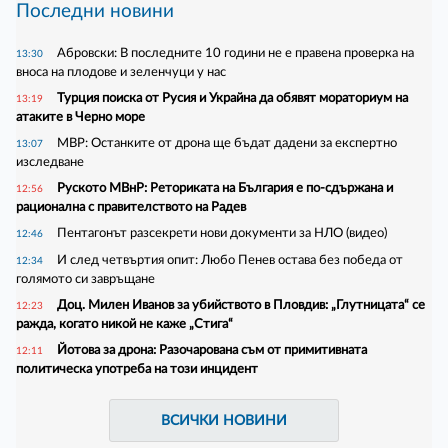
Последни новини
Абровски: В последните 10 години не е правена проверка на
13:30
вноса на плодове и зеленчуци у нас
Турция поиска от Русия и Украйна да обявят мораториум на
13:19
атаките в Черно море
МВР: Останките от дрона ще бъдат дадени за експертно
13:07
изследване
Руското МВнР: Реториката на България е по-сдържана и
12:56
рационална с правителството на Радев
Пентагонът разсекрети нови документи за НЛО (видео)
12:46
И след четвъртия опит: Любо Пенев остава без победа от
12:34
голямото си завръщане
Доц. Милен Иванов за убийството в Пловдив: „Глутницата“ се
12:23
ражда, когато никой не каже „Стига“
Йотова за дрона: Разочарована съм от примитивната
12:11
политическа употреба на този инцидент
ВСИЧКИ НОВИНИ