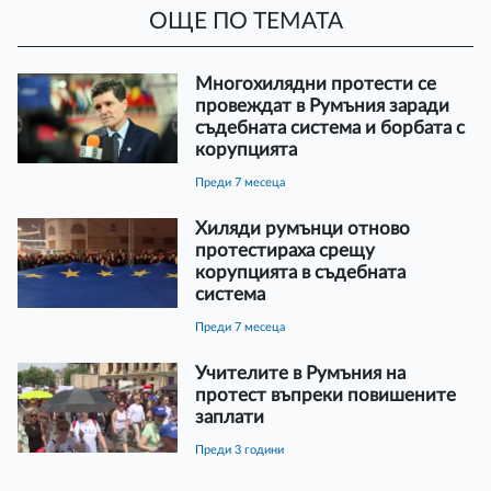
ОЩЕ ПО ТЕМАТА
Многохилядни протести се
провеждат в Румъния заради
съдебната система и борбата с
корупцията
преди 7 месеца
Хиляди румънци отново
протестираха срещу
корупцията в съдебната
система
преди 7 месеца
Учителите в Румъния на
протест въпреки повишените
заплати
преди 3 години