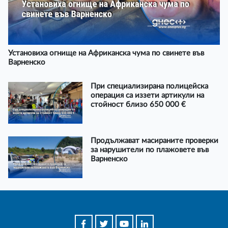
Установиха огнище на Африканска чума по свинете във
Варненско
При специализирана полицейска
операция са иззети артикули на
стойност близо 650 000 €
Продължават масираните проверки
за нарушители по плажовете във
Варненско