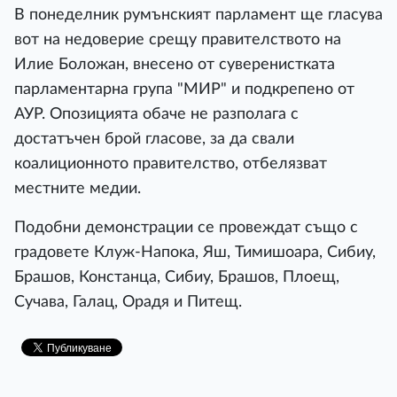
В понеделник румънският парламент ще гласува
вот на недоверие срещу правителството на
Илие Боложан, внесено от суверенистката
парламентарна група "МИР" и подкрепено от
АУР. Опозицията обаче не разполага с
достатъчен брой гласове, за да свали
коалиционното правителство, отбелязват
местните медии.
Подобни демонстрации се провеждат също с
градовете Клуж-Напока, Яш, Тимишоара, Сибиу,
Брашов, Констанца, Сибиу, Брашов, Плоещ,
Сучава, Галац, Орадя и Питещ.