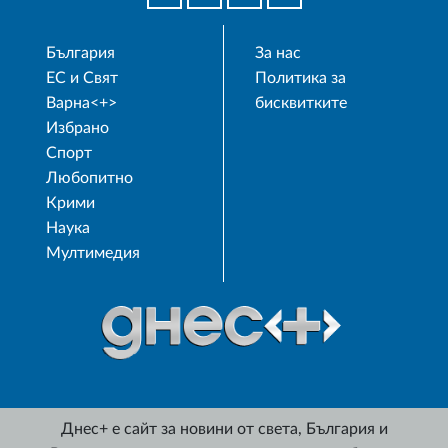
България
За нас
ЕС и Свят
Политика за
Варна<+>
бисквитките
Избрано
Спорт
Любопитно
Крими
Наука
Мултимедия
Днес+ е сайт за новини от света, България и