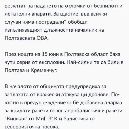
резултат на падането на отломки от безпилотни
летателни апарати. За щастие, във всички
случаи няма пострадали", обобщи
изпълняващият длъжността началник на
Полтавската ОВА.
През нощта на 15 юни в Полтавска област бяха
чути серия от експлозии. Най-силни те са били в
Полтава и Кременчуг.
В началото от общината предупредиха за
заплахата от вражески атакуващи дронове. По-
късно в предупреждението бе добавена аларма
за крилати ракети от юг, аеробалистични ракети
"Кинжал" от МиГ-31К и балистика от
североизточна посока.