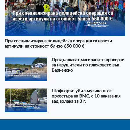
При специализирана полицейска операция са иззети
артикули на стойност близо 650 000 €
Продължават масираните проверки
за нарушители по плажовете във
Варненско
Шофьорът, убил музикант от
оркестъра на ВМС, с 10 наказания
зад волана за 3 г.