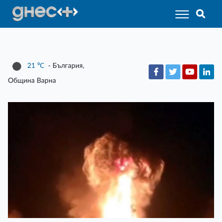
21
℃
- България,
Община Варна