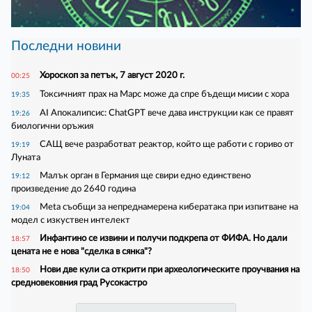
Последни новини
Хороскоп за петък, 7 август 2020 г.
00:25
Токсичният прах на Марс може да спре бъдещи мисии с хора
19:35
AI Апокалипсис: ChatGPT вече дава инструкции как се правят
19:26
биологични оръжия
САЩ вече разработват реактор, който ще работи с гориво от
19:19
Луната
Малък орган в Германия ще свири едно единствено
19:12
произведение до 2640 година
Meta съобщи за непреднамерена кибератака при изпитване на
19:04
модел с изкуствен интелект
Инфантино се извини и получи подкрепа от ФИФА. Но дали
18:57
цената не е нова "сделка в сянка"?
Нови две кули са открити при археологическите проучвания на
18:50
средновековния град Русокастро