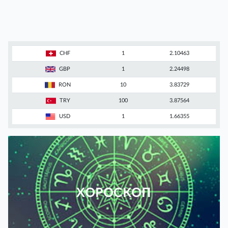
CHF
1
2.10463
GBP
1
2.24498
RON
10
3.83729
TRY
100
3.87564
USD
1
1.66355
ХОРОСКОП