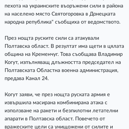
пехота на украинските въоръжени сили в района
на населено място Святогоровка в Донецката
народна република" съобщиха от ведомството.
През нощта руските сили са атакували
Полтавска област. В резултат има щети в цялата
община на Кременчуг. Това съобщава Владимир
Когут, изпълняващ длъжността председател на
Полтавската Областна военна администрация,
предава Канал 24.
Когут заяви, че през нощта руската армия е
извършила масирана комбинирана атака с
използване на ракети и безпилотни летателни
апарати в Полтавска област. Повечето от
вражеските цели са унищожени от силите и