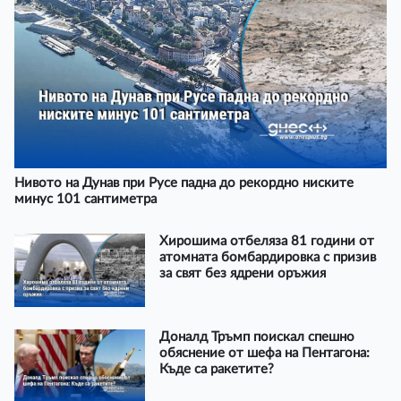
Нивото на Дунав при Русе падна до рекордно ниските
минус 101 сантиметра
Хирошима отбеляза 81 години от
атомната бомбардировка с призив
за свят без ядрени оръжия
Доналд Тръмп поискал спешно
обяснение от шефа на Пентагона:
Къде са ракетите?