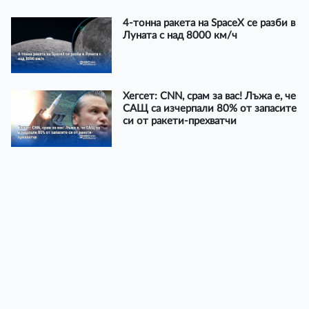
4-тонна ракета на SpaceX се разби в
Луната с над 8000 км/ч
Хегсет: CNN, срам за вас! Лъжа е, че
САЩ са изчерпали 80% от запасите
си от ракети-прехватчи