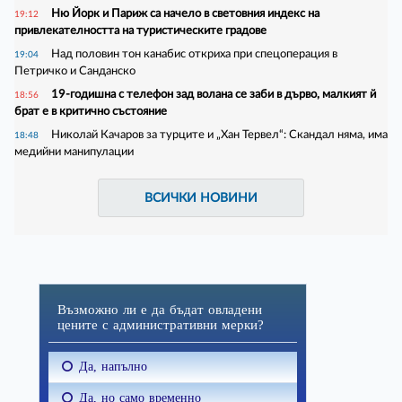
Ню Йорк и Париж са начело в световния индекс на
19:12
привлекателността на туристическите градове
Над половин тон канабис откриха при спецоперация в
19:04
Петричко и Санданско
19-годишна с телефон зад волана се заби в дърво, малкият й
18:56
брат е в критично състояние
Николай Качаров за турците и „Хан Тервел“: Скандал няма, има
18:48
медийни манипулации
ВСИЧКИ НОВИНИ