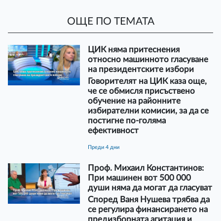
ОЩЕ ПО ТЕМАТА
ЦИК няма притеснения
относно машинното гласуване
на президентските избори
Говорителят на ЦИК каза още,
че се обмисля присъствено
обучение на районните
избирателни комисии, за да се
постигне по-голяма
ефективност
преди 4 дни
Проф. Михаил Константинов:
При машинен вот 500 000
души няма да могат да гласуват
Според Ваня Нушева трябва да
се регулира финансирането на
предизборната агитация и