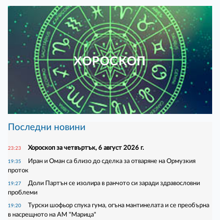
ХОРОСКОП
Последни новини
Хороскоп за четвъртък, 6 август 2026 г.
23:23
Иран и Оман са близо до сделка за отваряне на Ормузкия
19:35
проток
Доли Партън се изолира в ранчото си заради здравословни
19:27
проблеми
Турски шофьор спука гума, огъна мантинелата и се преобърна
19:20
в насрещното на АМ "Марица"