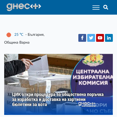
25
℃
- България,
Община Варна