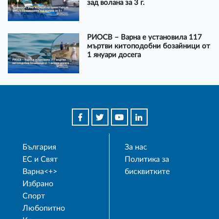
зад волана за 3 г.
РИОСВ – Варна е установила 117
мъртви китоподобни бозайници от
1 януари досега
България
За нас
ЕС и Свят
Политика за
Варна<+>
бисквитките
Избрано
Спорт
Любопитно