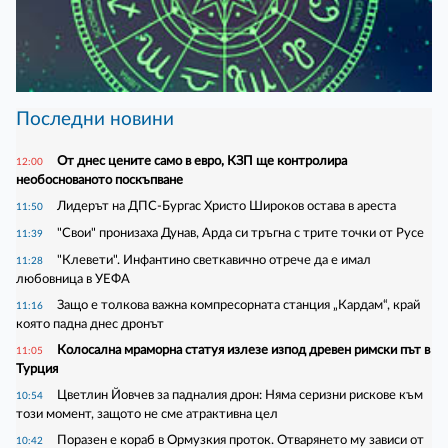
Последни новини
От днес цените само в евро, КЗП ще контролира
12:00
необоснованото поскъпване
Лидерът на ДПС-Бургас Христо Широков остава в ареста
11:50
"Свои" пронизаха Дунав, Арда си тръгна с трите точки от Русе
11:39
"Клевети". Инфантино светкавично отрече да е имал
11:28
любовница в УЕФА
Защо е толкова важна компресорната станция „Кардам“, край
11:16
която падна днес дронът
Колосална мраморна статуя излезе изпод древен римски път в
11:05
Турция
Цветлин Йовчев за падналия дрон: Няма серизни рискове към
10:54
този момент, защото не сме атрактивна цел
Поразен е кораб в Ормузкия проток. Отварянето му зависи от
10:42