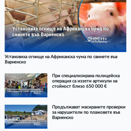
Установиха огнище на Африканска чума по свинете във
Варненско
При специализирана полицейска
операция са иззети артикули на
стойност близо 650 000 €
Продължават масираните проверки
за нарушители по плажовете във
Варненско