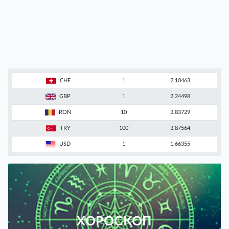
CHF
1
2.10463
GBP
1
2.24498
RON
10
3.83729
TRY
100
3.87564
USD
1
1.66355
ХОРОСКОП