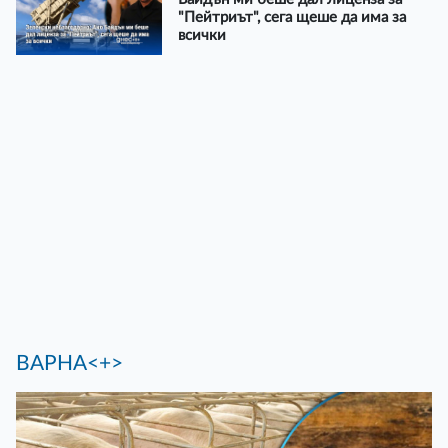
"Пейтриът", сега щеше да има за
всички
ВАРНА<+>