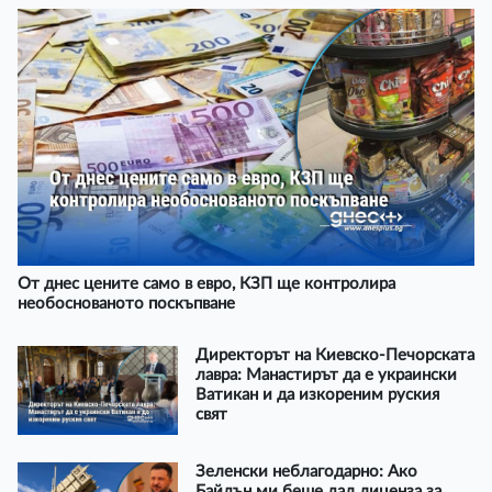
От днес цените само в евро, КЗП ще контролира
необоснованото поскъпване
Директорът на Киевско-Печорската
лавра: Манастирът да е украински
Ватикан и да изкореним руския
свят
Зеленски неблагодарно: Ако
Байдън ми беше дал лиценза за