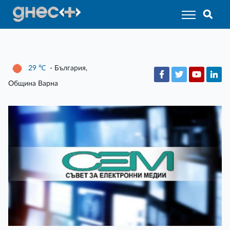
29
℃
- България,
Община Варна