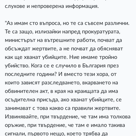
слухове и непроверена информация.
"Аз имам сто въпроса, но те са съвсем различни.
Те са защо, излизайки напред прокуратурата,
министърът на вътрешните работи, почват да
обсъждат жертвите, а не почват да обясняват
как ще хванат убийците. Ние имаме тройно
убийство. Кога се е случило в България през
последните години? И вместо тези хора, от
които зависят разследването, вкарването на
обвинителен акт, в края на краищата да има
осъдителна присъда, ако хванат убийците, се
занимават с това какво са правили жертвите.
Извинявайте, при твърдение, че там има толкова
оръжие, при твърдение, че там е имало такива
сигнали, първото нещо, което трябва да