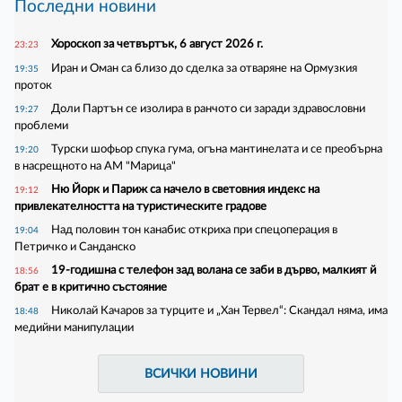
Последни новини
Хороскоп за четвъртък, 6 август 2026 г.
23:23
Иран и Оман са близо до сделка за отваряне на Ормузкия
19:35
проток
Доли Партън се изолира в ранчото си заради здравословни
19:27
проблеми
Турски шофьор спука гума, огъна мантинелата и се преобърна
19:20
в насрещното на АМ "Марица"
Ню Йорк и Париж са начело в световния индекс на
19:12
привлекателността на туристическите градове
Над половин тон канабис откриха при спецоперация в
19:04
Петричко и Санданско
19-годишна с телефон зад волана се заби в дърво, малкият й
18:56
брат е в критично състояние
Николай Качаров за турците и „Хан Тервел“: Скандал няма, има
18:48
медийни манипулации
ВСИЧКИ НОВИНИ