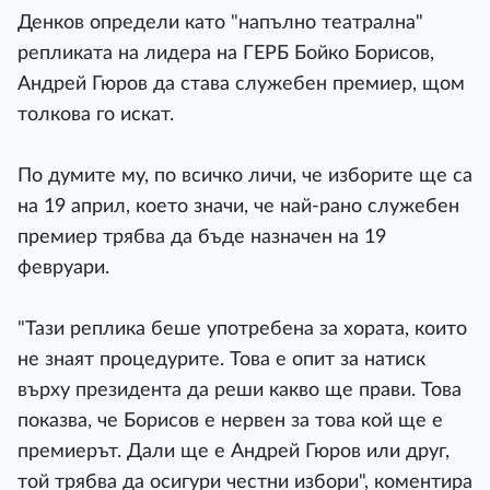
Денков определи като "напълно театрална"
репликата на лидера на ГЕРБ Бойко Борисов,
Андрей Гюров да става служебен премиер, щом
толкова го искат.
По думите му, по всичко личи, че изборите ще са
на 19 април, което значи, че най-рано служебен
премиер трябва да бъде назначен на 19
февруари.
"Тази реплика беше употребена за хората, които
не знаят процедурите. Това е опит за натиск
върху президента да реши какво ще прави. Това
показва, че Борисов е нервен за това кой ще е
премиерът. Дали ще е Андрей Гюров или друг,
той трябва да осигури честни избори", коментира