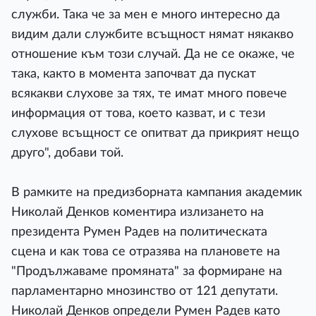
служби. Така че за мен е много интересно да
видим дали службите всъщност нямат някакво
отношение към този случай. Да не се окаже, че
така, както в момента започват да пускат
всякакви слухове за тях, те имат много повече
информация от това, което казват, и с тези
слухове всъщност се опитват да прикрият нещо
друго", добави той.
В рамките на предизборната кампания академик
Николай Денков коментира излизането на
президента Румен Радев на политическата
сцена и как това се отразява на плановете на
"Продължаваме промяната" за формиране на
парламентарно мнозинство от 121 депутати.
Николай Денков определи Румен Радев като