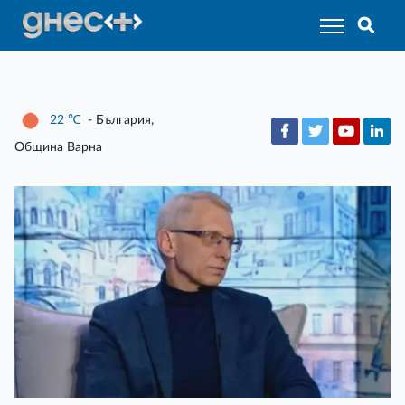
22
℃
- България,
Община Варна