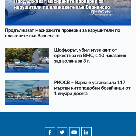
Продължават масираните проверки за нарушители по
плажовете във Варненско
Шофьорът, убил музикант от
оркестъра на ВМС, с 10 наказания
зад волана за 3 г.
РИОСВ – Варна е установила 117
мъртви китоподобни бозайници от
1 януари досега