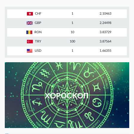
CHF
1
2.10463
GBP
1
2.24498
RON
10
3.83729
TRY
100
3.87564
USD
1
1.66355
ХОРОСКОП