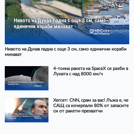
Нивото на Дунав падна с още 3 см, само единични кораби
минават
4-тонна ракета на SpaceX се разби в
Луната с над 8000 км/ч
Хегсет: CNN, срам за вас! Лъжа е, че
САЩ са изчерпали 80% от запасите
си от ракети-прехватчи