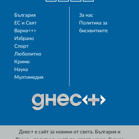
България
За нас
ЕС и Свят
Политика за
Варна<+>
бисквитките
Избрано
Спорт
Любопитно
Крими
Наука
Мултимедия
Днес+ е сайт за новини от света, България и