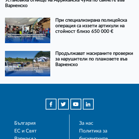
Установиха огнище на Африканска чума по свинете във
Варненско
При специализирана полицейска
операция са иззети артикули на
стойност близо 650 000 €
Продължават масираните проверки
за нарушители по плажовете във
Варненско
България
За нас
ЕС и Свят
Политика за
Варна<+>
бисквитките