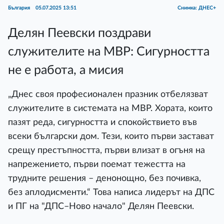
България
05.07.2025 13:51
Снимка: ДНЕС+
Делян Пеевски поздрави
служителите на МВР: Сигурността
не е работа, а мисия
„Днес своя професионален празник отбелязват
служителите в системата на МВР. Хората, които
пазят реда, сигурността и спокойствието във
всеки български дом. Тези, които първи застават
срещу престъпността, първи влизат в огъня на
напрежението, първи поемат тежестта на
трудните решения – денонощно, без почивка,
без аплодисменти.“ Това написа лидерът на ДПС
и ПГ на "ДПС–Ново начало" Делян Пеевски.