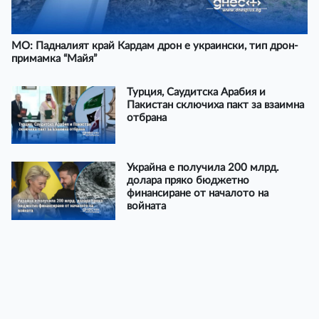
МО: Падналият край Кардам дрон е украински, тип дрон-
примамка “Майя”
Турция, Саудитска Арабия и
Пакистан сключиха пакт за взаимна
отбрана
Украйна е получила 200 млрд.
долара пряко бюджетно
финансиране от началото на
войната