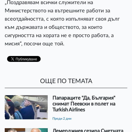
„Поздравявам всички служители на
Министерството на вътрешните работи за
всеотдайността, с която изпълняват своя дълг
към държавата и обществото, за които
сигурността на хората не е просто работа, а
мисия“, посочи още той.
ОЩЕ ПО ТЕМАТА
Папараците "Да, България"
снимат Пеевски в полет на
Turkish Airlines
преди 2 дни
Демерджиев сезира Сметната