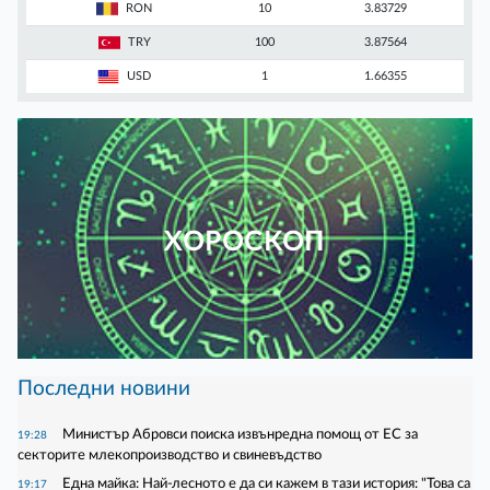
RON
10
3.83729
TRY
100
3.87564
USD
1
1.66355
ХОРОСКОП
Последни новини
Министър Абровси поиска извънредна помощ от ЕС за
19:28
секторите млекопроизводство и свиневъдство
Една майка: Най-лесното е да си кажем в тази история: "Това са
19:17