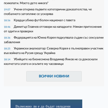
психопати. Моето дете никога"
Учени откриха първите категорични доказателства, че
19:07
глобалното затопляне се ускорява
Крадци убиха футболен национал с павета
18:56
Димитър Главчев отговори на нападките: Нямам притеснения
18:46
от одити и проверки
Федерацията на Южна Корея подкупвала съдии със сексуални
18:36
забавления
Украински анализатор: Северна Корея е пълноправен участник
18:25
във войната на Русия срещу Украйна
Убийците на бизнесмена Владимир Янков не са докоснали
18:14
кюлчетата злато и скъпите му часовници
ВСИЧКИ НОВИНИ