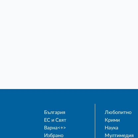
България
Любопитно
ЕС и Свят
Крими
Варна<+>
Наука
Избрано
Мултимедия