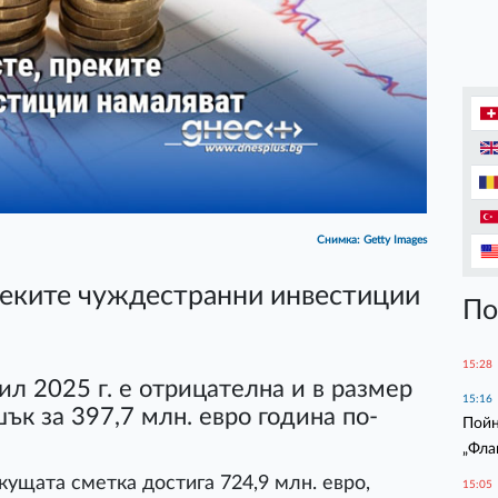
Снимка: Getty Images
реките чуждестранни инвестиции
По
15:28
ил 2025 г. е отрицателна и в размер
15:16
шък за 397,7 млн. евро година по-
Пойн
„Фла
кущата сметка достига 724,9 млн. евро,
15:05