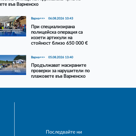
ете във Варненско
Варна<+>
06.08.2026 10:43
При специализирана
полицейска операция са
иззети артикули на
стойност близо 650 000 €
Варна<+>
05.08.2026 13:40
Продължават масираните
проверки за нарушители по
плажовете във Варненско
Последвайте ни