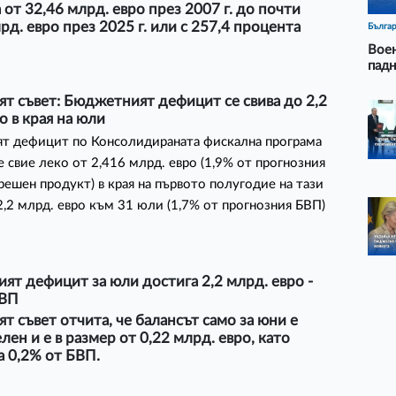
 от 32,46 млрд. евро през 2007 г. до почти
рд. евро през 2025 г. или с 257,4 процента
Бълга
Воен
падн
т съвет: Бюджетният дефицит се свива до 2,2
о в края на юли
т дефицит по Консолидираната фискална програма
е свие леко от 2,416 млрд. евро (1,9% от прогнозния
решен продукт) в края на първото полугодие на тази
2,2 млрд. евро към 31 юли (1,7% от прогнозния БВП)
ят дефицит за юли достига 2,2 млрд. евро -
БВП
т съвет отчита, че балансът само за юни е
ен и е в размер от 0,22 млрд. евро, като
а 0,2% от БВП.