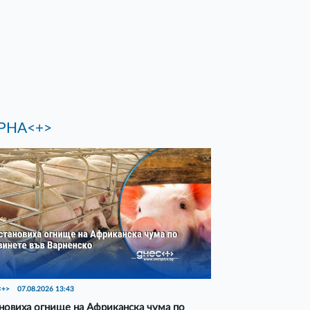
РНА<+>
<+>
07.08.2026 13:43
новиха огнище на Африканска чума по