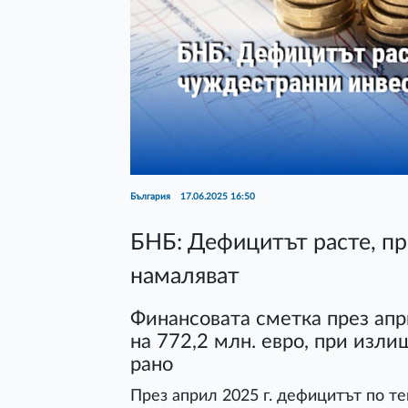
България
17.06.2025 16:50
БНБ: Дефицитът расте, п
намаляват
Финансовата сметка през апр
на 772,2 млн. евро, при изли
рано
През април 2025 г. дефицитът по те