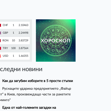
CHF
1
2.10463
GBP
1
2.24498
ХОРОСКОП
RON
10
3.83729
TRY
100
3.87564
USD
1
1.66355
следни новини
Как да загубим изборите в 5 прости стъпки
Руснаците удариха предприятието „Файър
т“ в Киев, произвеждащо части за ракетите
минго“
Една от най-големите загадки на