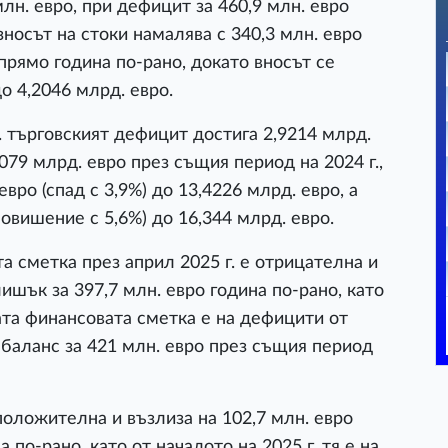
млн. евро, при дефицит за 460,9 млн. евро
зносът на стоки намалява с 340,3 млн. евро
спрямо година по-рано, докато вносът се
до 4,2046 млрд. евро.
. търговският дефицит достига 2,9214 млрд.
079 млрд. евро през същия период на 2024 г.,
евро (спад с 3,9%) до 13,4226 млрд. евро, а
повишение с 5,6%) до 16,344 млрд. евро.
а сметка през април 2025 г. е отрицателна и
лишък за 397,7 млн. евро година по-рано, като
ата финансовата сметка е на дефицити от
 баланс за 421 млн. евро през същия период
положителна и възлиза на 102,7 млн. евро
 по-рано, като от началото на 2025 г. тя е на