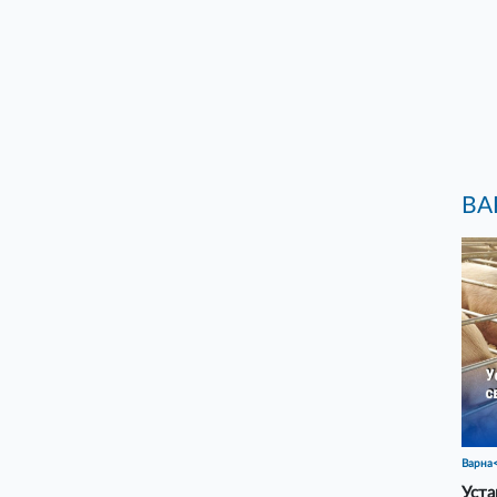
ВА
Варна
Уста