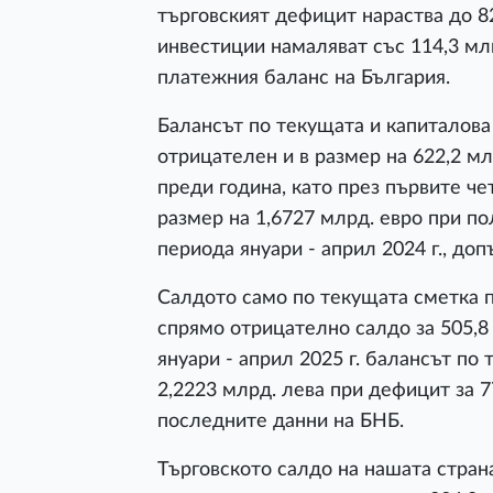
търговският дефицит нараства до 8
инвестиции намаляват със 114,3 млн
платежния баланс на България.
Балансът по текущата и капиталова 
отрицателен и в размер на 622,2 мл
преди година, като през първите ч
размер на 1,6727 млрд. евро при по
периода януари - април 2024 г., доп
Салдото само по текущата сметка п
спрямо отрицателно салдо за 505,8 
януари - април 2025 г. балансът по
2,2223 млрд. лева при дефицит за 7
последните данни на БНБ.
Търговското салдо на нашата страна