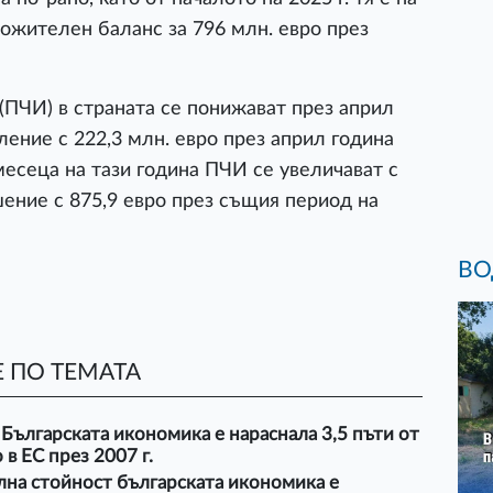
ложителен баланс за 796 млн. евро през
ПЧИ) в страната се понижават през април
аление с 222,3 млн. евро през април година
месеца на тази година ПЧИ се увеличават с
шение с 875,9 евро през същия период на
ВО
 ПО ТЕМАТА
 Българската икономика е нараснала 3,5 пъти от
 в ЕС през 2007 г.
лна стойност българската икономика е