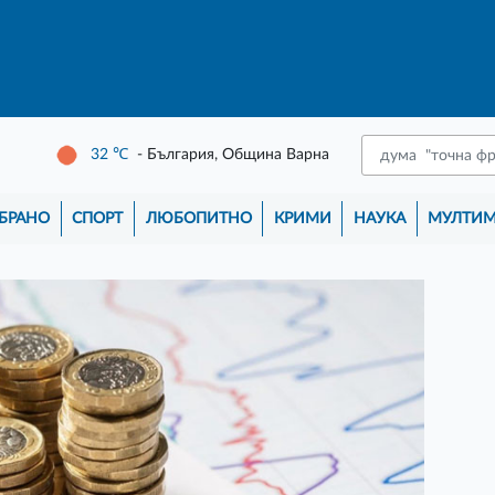
32
℃
- България, Община Варна
БРАНО
СПОРТ
ЛЮБОПИТНО
КРИМИ
НАУКА
МУЛТИ