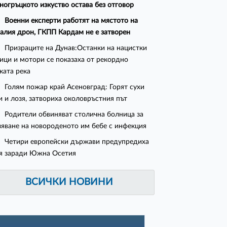
ногръцкото изкуство остава без отговор
Военни експерти работят на мястото на
алия дрон, ГКПП Кардам не е затворен
Призраците на Дунав:Останки на нацистки
ици и мотори се показаха от рекордно
ката река
Голям пожар край Асеновград: Горят сухи
и и лозя, затвориха околовръстния път
Родители обвиняват столична болница за
зяване на новороденото им бебе с инфекция
Четири европейски държави предупредиха
я заради Южна Осетия
ВСИЧКИ НОВИНИ