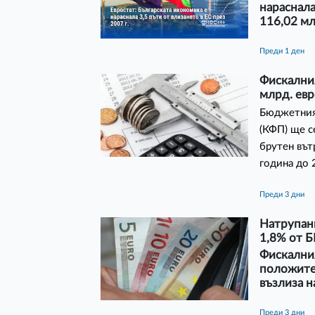
нараснала
116,02 мл
преди 1 ден
Фискалния
млрд. евр
Бюджетния
(КФП) ще с
брутен вът
година до 
преди 3 дни
Натрупани
1,8% от 
Фискалния
положител
възлиза н
преди 3 дни