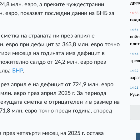
древ
24,8 млн. евро, а преките чуждестранни
. евро, показват последни данни на БНБ за
14:58
падн
14:54
сметка на страната ни през април е
войн
плит
н. евро при дефицит за 363,8 млн. евро точно
етири месеца на годината има дефицит в
14:44
трев
ложително салдо от 24,2 млн. евро през
ълва
БНР
.
14:32
зара
рез април е на дефицит от 724,9 млн. евро
14:21
млн. евро през април 2025 г. За периода
Руси
 текущата сметка е отрицателен и в размер на
71,8 млн. евро точно преди година, според
 през четвърти месец на 2025 г. остава