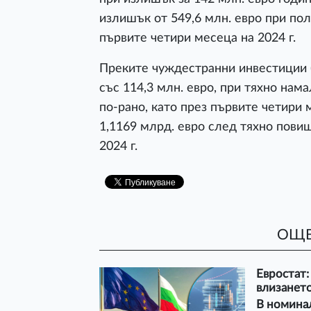
излишък от 549,6 млн. евро при по
първите четири месеца на 2024 г.
Преките чуждестранни инвестиции (
със 114,3 млн. евро, при тяхно нам
по-рано, като през първите четири 
1,1169 млрд. евро след тяхно пови
2024 г.
ОЩЕ
Евростат:
влизането
В номина