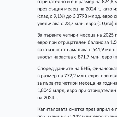
отрицателно и е в размер на 824,8 
през същия месец на 2024 г., като и
(спад с 9,1%) до 3,3798 млрд. евро 
увеличава с 23,7 млн. евро (с 0,6%) 
За първите четири месеца на 2025 г
евро при отрицателен баланс за 1,5
като износът намалява с 541,9 млн. 
вносът нараства с 871,7 млн. евро (
Според данните на БНБ, финансоват
в размер на 772,2 млн. евро, при из
за първите четири месеца на годин
1,8043 млрд. евро при отрицателен
на 2024 г.
Капиталовата сметка през април е 
при излишък за 142 млн. евро година