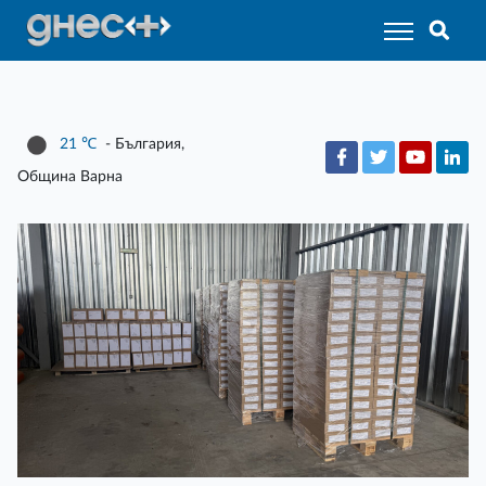
21
℃
- България,
Община Варна