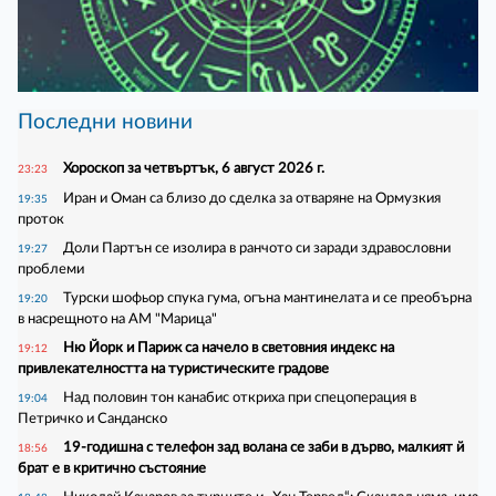
Последни новини
Хороскоп за четвъртък, 6 август 2026 г.
23:23
Иран и Оман са близо до сделка за отваряне на Ормузкия
19:35
проток
Доли Партън се изолира в ранчото си заради здравословни
19:27
проблеми
Турски шофьор спука гума, огъна мантинелата и се преобърна
19:20
в насрещното на АМ "Марица"
Ню Йорк и Париж са начело в световния индекс на
19:12
привлекателността на туристическите градове
Над половин тон канабис откриха при спецоперация в
19:04
Петричко и Санданско
19-годишна с телефон зад волана се заби в дърво, малкият й
18:56
брат е в критично състояние