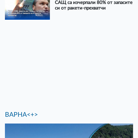
САЩ са изчерпали 80% от запасите
си от ракети-прехватчи
ВАРНА<+>