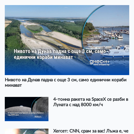
Нивото на Дунав падна с още 3 см, само единични кораби
минават
4-тонна ракета на SpaceX се разби в
Луната с над 8000 км/ч
Хегсет: CNN, срам за вас! Лъжа е, че