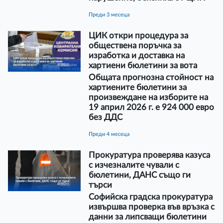
преди 3 месеца
ЦИК откри процедура за
обществена поръчка за
изработка и доставка на
хартиени бюлетини за вота
Общата прогнозна стойност на
хартиените бюлетини за
произвеждане на изборите на
19 април 2026 г. е 924 000 евро
без ДДС
преди 4 месеца
Прокуратура проверява казуса
с изчезналите чували с
бюлетини, ДАНС също ги
търси
Софийска градска прокуратура
извършва проверка във връзка с
данни за липсващи бюлетини