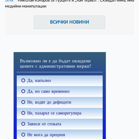
Николай Качаров за турците и „Хан Тервел“: Скандал няма, има
18:48
медийни манипулации
ВСИЧКИ НОВИНИ