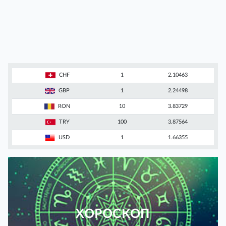
CHF
1
2.10463
GBP
1
2.24498
RON
10
3.83729
TRY
100
3.87564
USD
1
1.66355
ХОРОСКОП