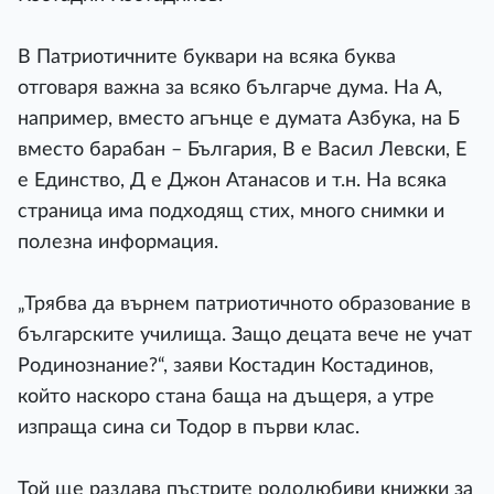
В Патриотичните буквари на всяка буква
отговаря важна за всяко българче дума. На А,
например, вместо агънце е думата Азбука, на Б
вместо барабан – България, В е Васил Левски, Е
е Единство, Д е Джон Атанасов и т.н. На всяка
страница има подходящ стих, много снимки и
полезна информация.
„Трябва да върнем патриотичното образование в
българските училища. Защо децата вече не учат
Родинознание?“, заяви Костадин Костадинов,
който наскоро стана баща на дъщеря, а утре
изпраща сина си Тодор в първи клас.
Той ще раздава пъстрите родолюбиви книжки за