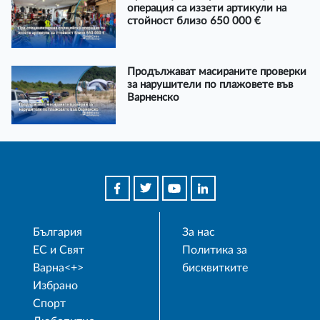
операция са иззети артикули на
стойност близо 650 000 €
Продължават масираните проверки
за нарушители по плажовете във
Варненско
България
За нас
ЕС и Свят
Политика за
Варна<+>
бисквитките
Избрано
Спорт