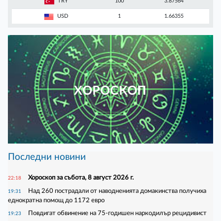
TRY
100
3.87564
USD
1
1.66355
ХОРОСКОП
Последни новини
Хороскоп за събота, 8 август 2026 г.
22:18
Над 260 пострадали от наводненията домакинства получиха
19:31
еднократна помощ до 1172 евро
Повдигат обвинение на 75-годишен наркодилър рецидивист
19:23