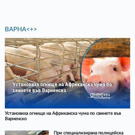
ВАРНА<+>
Установиха огнище на Африканска чума по свинете във
Варненско
При специализирана полицейска