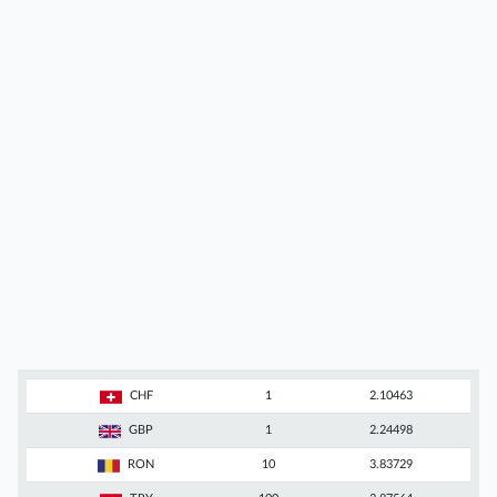
CHF
1
2.10463
GBP
1
2.24498
RON
10
3.83729