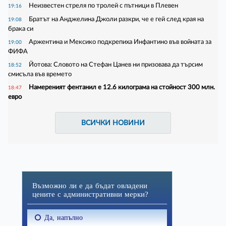
Неизвестен стреля по тролей с пътници в Плевен
19:16
Братът на Анджелина Джоли разкри, че е гей след края на
19:08
брака си
Аржентина и Мексико подкрепиха Инфантино във войната за
19:00
ФИФА
Йотова: Словото на Стефан Цанев ни призовава да търсим
18:52
смисъла във времето
Намереният фентанил е 12.6 килограма на стойност 300 млн.
18:47
евро
ВСИЧКИ НОВИНИ