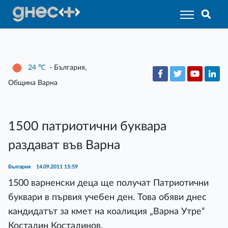
24
℃
- България,
Община Варна
1500 патриотични буквара
раздават във Варна
България
14.09.2011 15:59
1500 варненски деца ще получат Патриотични
буквари в първия учебен ден. Това обяви днес
кандидатът за кмет на коалиция „Варна Утре“
Костадин Костадинов.