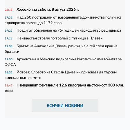
Хороскоп за събота, 8 август 2026 г.
22:18
Над 260 пострадали от наводненията домакинства получиха
19:31
еднократна помощ до 1172 евро
Повдигат обвинение на 75-годишен наркодилър рецидивист
19:23
Неизвестен стреля по тролей с пътници в Плевен
19:16
Братът на Анджелина Джоли разкри, че е гей след края на
19:08
брака си
Аржентина и Мексико подкрепиха Инфантино във войната за
19:00
ФИФА
Йотова: Словото на Стефан Цанев ни призовава да търсим
18:52
смисъла във времето
Намереният фентанил е 12.6 килограма на стойност 300 млн.
18:47
евро
ВСИЧКИ НОВИНИ