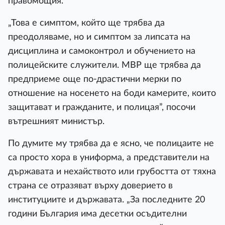
правомощия.
„Това е симптом, който ще трябва да
преодоляваме, но и симптом за липсата на
дисциплина и самоконтрол и обучението на
полицейските служители. МВР ще трябва да
предприеме още по-драстични мерки по
отношение на носенето на боди камерите, които
защитават и гражданите, и полицая”, посочи
вътрешният министър.
По думите му трябва да е ясно, че полицаите не
са просто хора в униформа, а представители на
държавата и нехайството или грубостта от тяхна
страна се отразяват върху доверието в
институциите и държавата. „За последните 20
години България има десетки осъдителни