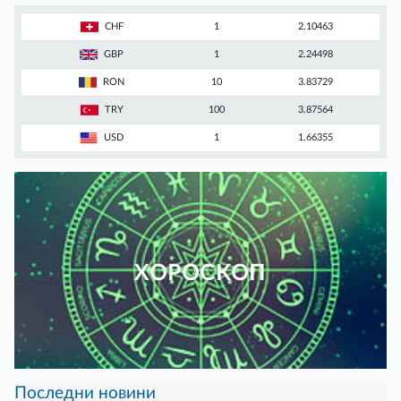
CHF
1
2.10463
GBP
1
2.24498
RON
10
3.83729
TRY
100
3.87564
USD
1
1.66355
ХОРОСКОП
Последни новини