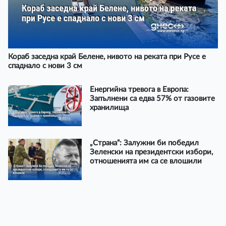
Кораб заседна край Белене, нивото на реката при Русе е
спаднало с нови 3 см
Енергийна тревога в Европа:
Запълнени са едва 57% от газовите
хранилища
„Страна“: Залужни би победил
Зеленски на президентски избори,
отношенията им са се влошили