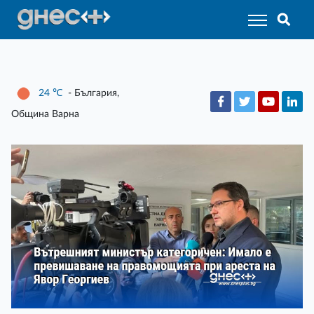
24
℃
- България,
Община Варна