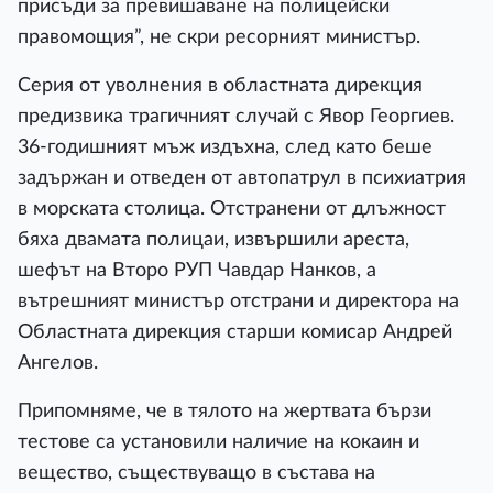
присъди за превишаване на полицейски
правомощия”, не скри ресорният министър.
Серия от уволнения в областната дирекция
предизвика трагичният случай с Явор Георгиев.
36-годишният мъж издъхна, след като беше
задържан и отведен от автопатрул в психиатрия
в морската столица. Отстранени от длъжност
бяха двамата полицаи, извършили ареста,
шефът на Второ РУП Чавдар Нанков, а
вътрешният министър отстрани и директора на
Областната дирекция старши комисар Андрей
Ангелов.
Припомняме, че в тялото на жертвата бързи
тестове са установили наличие на кокаин и
вещество, съществуващо в състава на