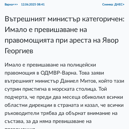
Варна<+>
12.06.2025 08:41
Снимка: ДНЕС+
Вътрешният министър категоричен:
Имало е превишаване на
правомощията при ареста на Явор
Георгиев
Имало е превишаване на полицейски
правомощия в ОДМВР-Варна. Това заяви
вътрешният министър Даниел Митов, който тази
сутрин пристигна в морската столица. Той
подчерта, че преди два месеца обиколил всички
областни дирекции в страната и казал, че всички
ръководители трябва да обърнат внимание на
състава, за да няма превишаване на