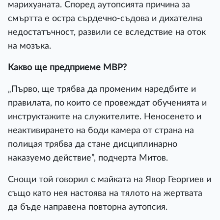
марихуаната. Според аутопсията причина за
смъртта е остра сърдечно-съдова и дихателна
недостатъчност, развили се вследствие на оток
на мозъка.
Какво ще предприеме МВР?
„Първо, ще трябва да променим наредбите и
правилата, по които се провеждат обученията и
инструктажите на служителите. Неносенето и
неактивирането на боди камера от страна на
полицая трябва да стане дисциплинарно
наказуемо действие”, подчерта Митов.
Снощи той говорил с майката на Явор Георгиев и
също като нея настоява на тялото на жертвата
да бъде направена повторна аутопсия.