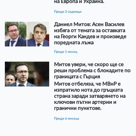
на Европа и Украйна.
преди 3 седмици
Даниел Митов: Асен Василев
избяга от темата за оставката
на Георги Кандев и произведе
поредната лъжа
преди 1 месец
Митов увери, че скоро ще се
реши проблема с блокадите по
границата с Гърция
Митов отбеляза, че МВнР е
изпратило нота до гръцката
страна заради затварянето на
ключови пътни артерии и
гранични пунктове.
преди 6 месеца