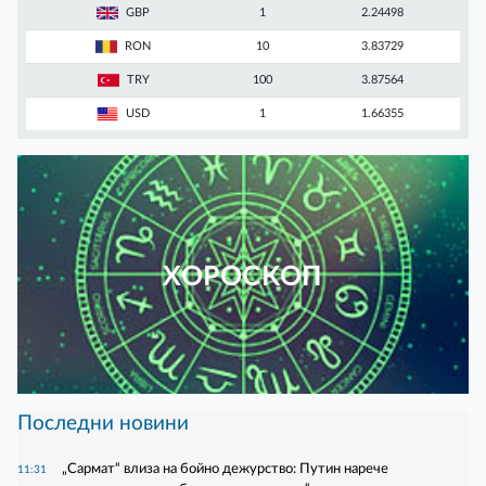
GBP
1
2.24498
RON
10
3.83729
TRY
100
3.87564
USD
1
1.66355
ХОРОСКОП
Последни новини
„Сармат“ влиза на бойно дежурство: Путин нарече
11:31