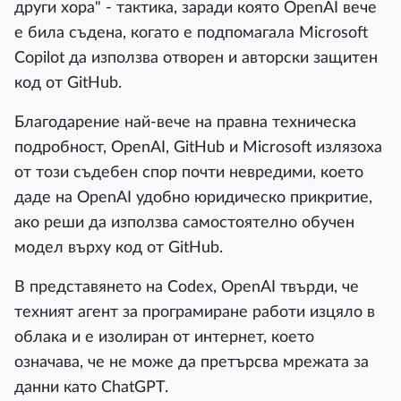
други хора" - тактика, заради която OpenAI вече
е била съденa, когато е подпомагала Microsoft
Copilot да използва отворен и авторски защитен
код от GitHub.
Благодарение най-вече на правна техническа
подробност, OpenAI, GitHub и Microsoft излязоха
от този съдебен спор почти невредими, което
даде на OpenAI удобно юридическо прикритие,
ако реши да използва самостоятелно обучен
модел върху код от GitHub.
В представянето на Codex, OpenAI твърди, че
техният агент за програмиране работи изцяло в
облака и е изолиран от интернет, което
означава, че не може да претърсва мрежата за
данни като ChatGPT.