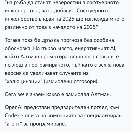
"на ръба да станат невероятни в софтуерното
инженерство", като добави: "Софтуерното
инженерство в края на 2025 ще изглежда много
различно от това в началото на 2025."
Тогава това бе дръзка прогноза без особена
обосновка. На първо място, енеративният AI,
който Алтман промотира, всъщност става все
по-лош в програмирането, тъй като с всяка нова
версия се увеличават случаите на
"халюцинации" (измислени отговори).
Сега вече знаем какво е замислял Алтман.
OpenAI представи предварителен поглед към
Codex - опита на компанията за специализиран
"агент" за програмиране.