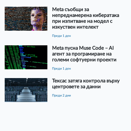
Meta съобщи за
непреднамерена кибератака
при изпитване на модел с
изкуствен интелект
преди 1 ден
Meta пусна Muse Code – AI
агент за програмиране на
големи софтуерни проекти
преди 1 ден
Тексас затяга контрола върху
центровете за данни
преди 2 дни