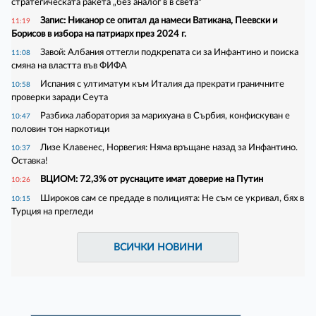
стратегическата ракета „без аналог в в света“
Запис: Никанор се опитал да намеси Ватикана, Пеевски и
11:19
Борисов в избора на патриарх през 2024 г.
Завой: Албания оттегли подкрепата си за Инфантино и поиска
11:08
смяна на властта във ФИФА
Испания с ултиматум към Италия да прекрати граничните
10:58
проверки заради Сеута
Разбиха лаборатория за марихуана в Сърбия, конфискуван е
10:47
половин тон наркотици
Лизе Клавенес, Норвегия: Няма връщане назад за Инфантино.
10:37
Оставка!
ВЦИОМ: 72,3% от руснаците имат доверие на Путин
10:26
Широков сам се предаде в полицията: Не съм се укривал, бях в
10:15
Турция на прегледи
ВСИЧКИ НОВИНИ