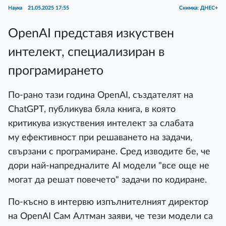
Наука
21.05.2025 17:55
Снимка: ДНЕС+
OpenAI представя изкуствен
интелект, специализиран в
програмирането
По-рано тази година OpenAI, създателят на
ChatGPT, публикува бяла книга, в която
критикува изкуствения интелект за слабата
му ефективност при решаването на задачи,
свързани с програмиране. Сред изводите бе, че
дори най-напредналите AI модели "все още не
могат да решат повечето" задачи по кодиране.
По-късно в интервю изпълнителният директор
на OpenAI Сам Алтман заяви, че тези модели са