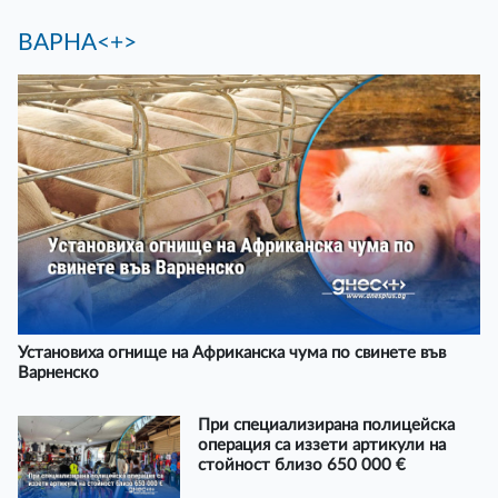
ВАРНА<+>
Установиха огнище на Африканска чума по свинете във
Варненско
При специализирана полицейска
операция са иззети артикули на
стойност близо 650 000 €