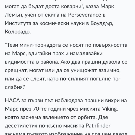
могат да бъдат доста коварни", казва Марк
Лемън, учен от екипа на Perseverance в
Института за космически науки в Боулдър,
Колорадо.
"Тези мини-торнадота се носят по повърхността
на Марс, вдигайки прах и намалявайки
видимостта в района. Ако два прашни дявола се
срещнат, могат или да се унищожат взаимно,
или да се слеят, като по-силният погълне по-
слабия."
НАСА за първи път наблюдава прашни вихри на
Марс през 70-те години чрез мисията Viking,
която заснема явлението от орбита. Две
десетилетия по-късно мисията Pathfinder
заснема първото изображение на прашен дявол