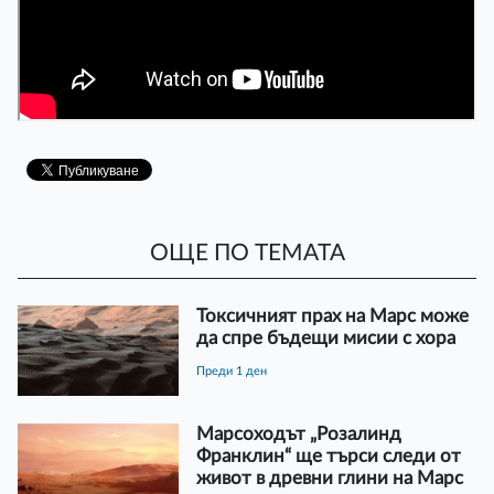
ОЩЕ ПО ТЕМАТА
Токсичният прах на Марс може
да спре бъдещи мисии с хора
преди 1 ден
Марсоходът „Розалинд
Франклин“ ще търси следи от
живот в древни глини на Марс