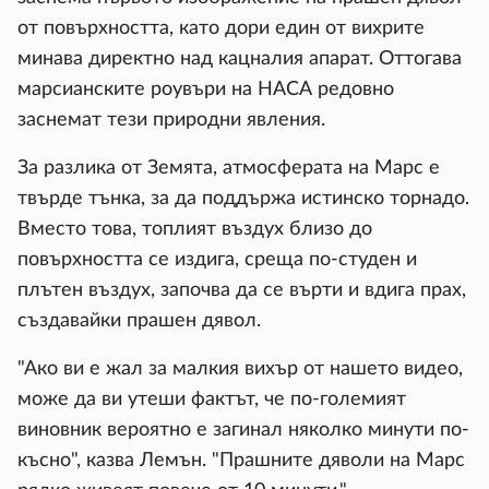
от повърхността, като дори един от вихрите
минава директно над кацналия апарат. Оттогава
марсианските роувъри на НАСА редовно
заснемат тези природни явления.
За разлика от Земята, атмосферата на Марс е
твърде тънка, за да поддържа истинско торнадо.
Вместо това, топлият въздух близо до
повърхността се издига, среща по-студен и
плътен въздух, започва да се върти и вдига прах,
създавайки прашен дявол.
"Ако ви е жал за малкия вихър от нашето видео,
може да ви утеши фактът, че по-големият
виновник вероятно е загинал няколко минути по-
късно", казва Лемън. "Прашните дяволи на Марс