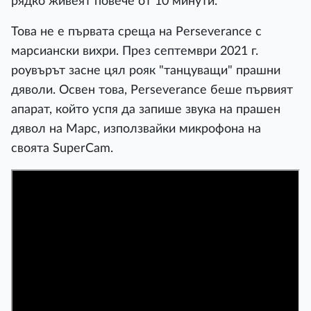
рядко живеят повече от 10 минути."
Това не е първата среща на Perseverance с
марсиански вихри. През септември 2021 г.
роувърът засне цял рояк "танцуващи" прашни
дяволи. Освен това, Perseverance беше първият
апарат, който успя да запише звука на прашен
дявол на Марс, използвайки микрофона на
своята SuperCam.