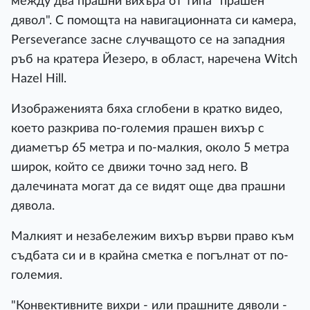
между два прашни вихъра от типа "прашен
дявол". С помощта на навигационната си камера,
Perseverance засне случващото се на западния
ръб на кратера Йезеро, в област, наречена Witch
Hazel Hill.
Изображенията бяха сглобени в кратко видео,
което разкрива по-големия прашен вихър с
диаметър 65 метра и по-малкия, около 5 метра
широк, който се движи точно зад него. В
далечината могат да се видят още два прашни
дявола.
Малкият и незабележим вихър върви право към
съдбата си и в крайна сметка е погълнат от по-
големия.
"Конвективните вихри - или прашните дяволи -