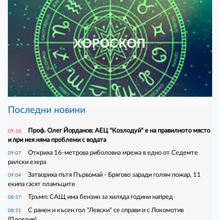
ХОРОСКОП
Последни новини
Проф. Олег Йорданов: АЕЦ "Козлодуй" е на правилното място
09:18
и при нея няма проблеми с водата
Откриха 16-метрова риболовна мрежа в едно от Седемте
09:07
рилски езера
Затвориха пътя Първомай - Брягово заради голям пожар, 11
09:04
екипа гасят пламъците
Тръмп: САЩ има бензин за хиляда години напред
08:57
С ранен и късен гол "Левски" се справи и с Локомотив
08:51
(Пловдив)