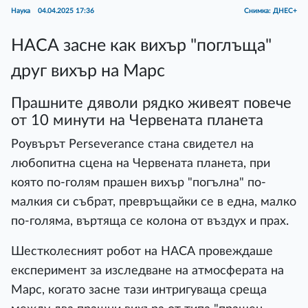
Наука
04.04.2025 17:36
Снимка: ДНЕС+
НАСА засне как вихър "поглъща"
друг вихър на Марс
Прашните дяволи рядко живеят повече
от 10 минути на Червената планета
Роувърът Perseverance стана свидетел на
любопитна сцена на Червената планета, при
която по-голям прашен вихър "погълна" по-
малкия си събрат, превръщайки се в една, малко
по-голяма, въртяща се колона от въздух и прах.
Шестколесният робот на НАСА провеждаше
експеримент за изследване на атмосферата на
Марс, когато засне тази интригуваща среща