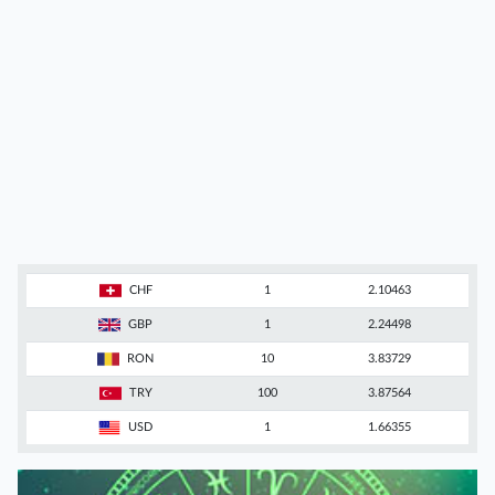
CHF
1
2.10463
GBP
1
2.24498
RON
10
3.83729
TRY
100
3.87564
USD
1
1.66355