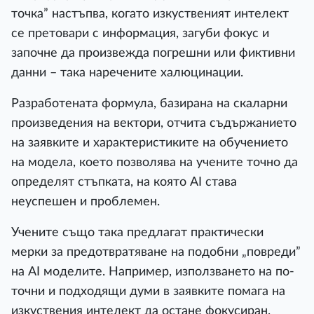
точка” настъпва, когато изкуственият интелект
се претовари с информация, загуби фокус и
започне да произвежда погрешни или фиктивни
данни – така наречените халюцинации.
Разработената формула, базирана на скаларни
произведения на вектори, отчита съдържанието
на заявките и характеристиките на обучението
на модела, което позволява на учените точно да
определят стъпката, на която AI става
неуспешен и проблемен.
Учените също така предлагат практически
мерки за предотвратяване на подобни „повреди”
на AI моделите. Например, използването на по-
точни и подходящи думи в заявките помага на
изкуствения интелект да остане фокусиран.