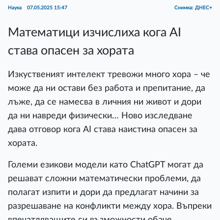
Наука
07.05.2025 15:47
Снимка: ДНЕС+
Математици изчислиха кога AI
става опасен за хората
Изкуственият интелект тревожи много хора – че
може да ни остави без работа и препитание, да
лъже, да се намесва в личния ни живот и дори
да ни навреди физически… Ново изследване
дава отговор кога AI става наистина опасен за
хората.
Големи езикови модели като ChatGPT могат да
решават сложни математически проблеми, да
полагат изпити и дори да предлагат начини за
разрешаване на конфликти между хора. Въпреки
впечатляващите си възможности обаче,