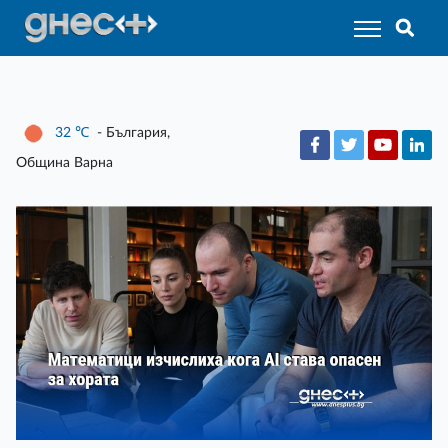
32
℃
- България,
Община Варна