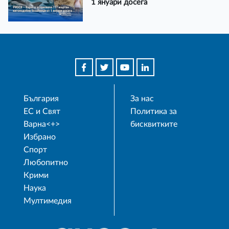
1 януари досега
България
За нас
ЕС и Свят
Политика за
Варна<+>
бисквитките
Избрано
Спорт
Любопитно
Крими
Наука
Мултимедия