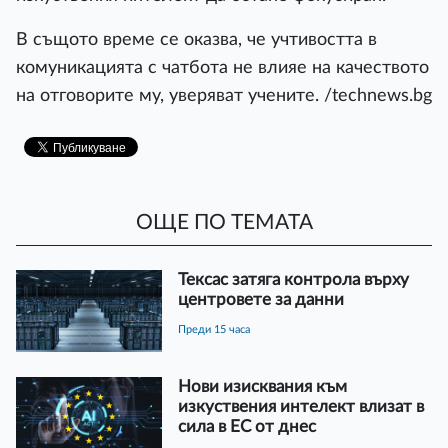
В същото време се оказва, че учтивостта в
комуникацията с чатбота не влияе на качеството
на отговорите му, уверяват учените. /technews.bg
ОЩЕ ПО ТЕМАТА
Тексас затяга контрола върху
центровете за данни
преди 15 часа
Нови изисквания към
изкуствения интелект влизат в
сила в ЕС от днес