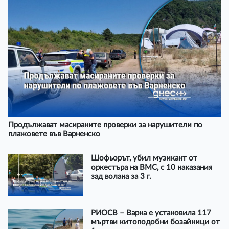
Продължават масираните проверки за нарушители по
плажовете във Варненско
Шофьорът, убил музикант от
оркестъра на ВМС, с 10 наказания
зад волана за 3 г.
РИОСВ – Варна е установила 117
мъртви китоподобни бозайници от