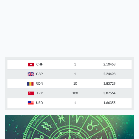
CHF
1
2.10463
GBP
1
2.24498
RON
10
3.83729
TRY
100
3.87564
USD
1
1.66355