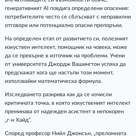
генеративният AI повдига определени опасения:
потребителите често се сблъскват с неправилни
отговори или потенциално опасни препоръки.
На определен етап от развитието си, полезният
изкуствен интелект, помощник на човека, може
да се превърне в източник на проблеми. Учени
от университета Джордж Вашингтон успяха да
предскажат кога ще настъпи този момент,
използвайки математическа формула.
Изследването разкрива как да се изчисли
критичната точка, в която изкуственият интелект
преминава от надежден асистент в непокорен
„г-н Хайд”.
Според професор Нийл Джонсън, „преломната