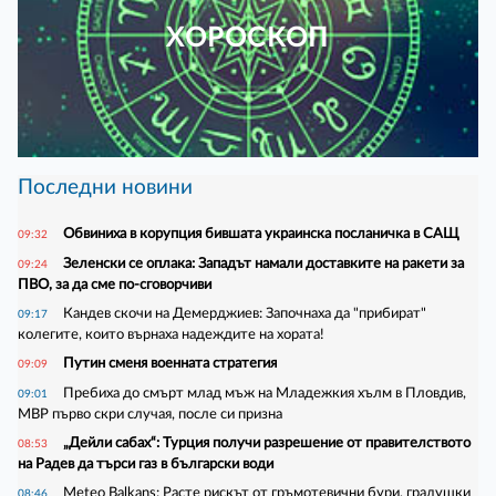
ХОРОСКОП
Последни новини
Обвиниха в корупция бившата украинска посланичка в САЩ
09:32
Зеленски се оплака: Западът намали доставките на ракети за
09:24
ПВО, за да сме по-сговорчиви
Кандев скочи на Демерджиев: Започнаха да "прибират"
09:17
колегите, които върнаха надеждите на хората!
Путин сменя военната стратегия
09:09
Пребиха до смърт млад мъж на Младежкия хълм в Пловдив,
09:01
МВР първо скри случая, после си призна
„Дейли сабах“: Турция получи разрешение от правителството
08:53
на Радев да търси газ в български води
Meteo Balkans: Расте рискът от гръмотевични бури, градушки
08:46