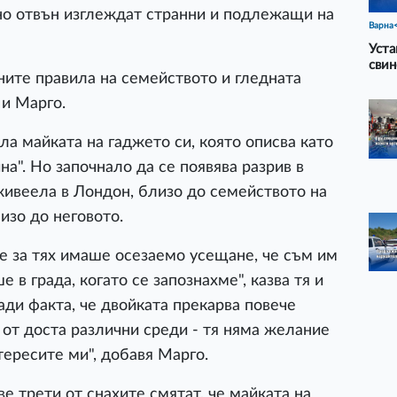
но отвън изглеждат странни и подлежащи на
Варна
Уста
свин
ите правила на семейството и гледната
 и Марго.
ала майката на гаджето си, която описва като
а". Но започнало да се появява разрив в
ивеела в Лондон, близо до семейството на
изо до неговото.
че за тях имаше осезаемо усещане, че съм им
 в града, когато се запознахме", казва тя и
ади факта, че двойката прекарва повече
 от доста различни среди - тя няма желание
тересите ми", добавя Марго.
ве трети от снахите смятат, че майката на