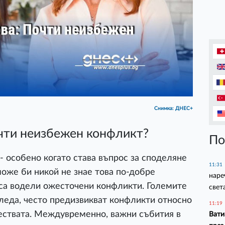
Снимка: ДНЕС+
очти неизбежен конфликт?
По
 особено когато става въпрос за споделяне
11:31
може би никой не знае това по-добре
наре
и са водели ожесточени конфликти. Големите
свет
леда, често предизвикват конфликти относно
11:19
ествата. Междувременно, важни събития в
Вати