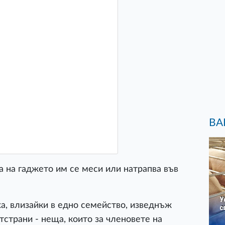
ВА
та на гаджето им се меси или натрапва във
аха, влизайки в едно семейство, изведнъж
тстрани - неща, които за членовете на