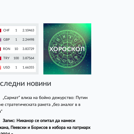
CHF
1
2.10463
GBP
1
2.24498
ХОРОСКОП
RON
10
3.83729
TRY
100
3.87564
USD
1
1.66355
следни новини
„Сармат“ влиза на бойно дежурство: Путин
че стратегическата ракета „без аналог в в
а“
Запис: Никанор се опитал да намеси
кана, Пеевски и Борисов в избора на патриарх