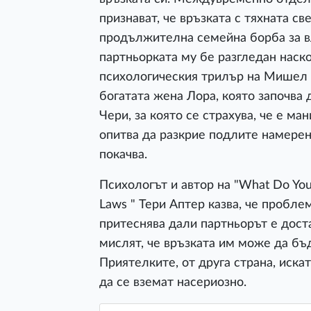
признават, че връзката с тяхната св
продължителна семейна борба за в
партньорката му бе разгледан наско
психологическия трилър на Мишел Ф
богатата жена Лора, която започва 
Чери, за която се страхува, че е м
опитва да разкрие подлите намерен
покачва.
Психологът и автор на "What Do You 
Laws " Тери Аптер казва, че пробле
притеснява дали партньорът е дост
мислят, че връзката им може да бъ
Приятелките, от друга страна, искат
да се вземат насериозно.