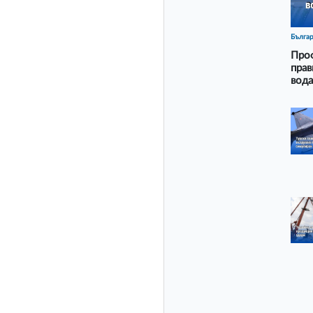
Бълга
Проф
прав
вода