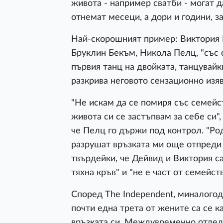
живота - например сватби - могат д
отнемат месеци, а дори и години, за
Най-скорошният пример: Виктория Б
Бруклин Бекъм, Никола Пелц, "със с
първия танц на двойката, танцувайк
разкрива неговото сензационно изя
"Не искам да се помиря със семейст
живота си се застъпвам за себе си"
че Пелц го държи под контрол. "Ро
разрушат връзката ми още отпреди с
твърдейки, че Дейвид и Виктория са
тяхна кръв" и "не е част от семейств
Според The Independent, миналогод
почти една трета от жените са се к
връзката си. Междувременно отделн