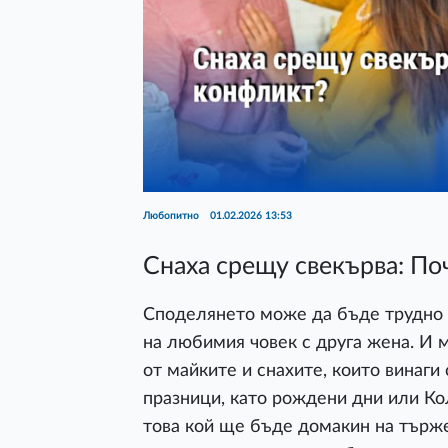
Любопитно
01.02.2026 13:53
Снаха срещу свекърва: П
Споделянето може да бъде трудно -
на любимия човек с друга жена. И 
от майките и снахите, които винаг
празници, като рождени дни или Ко
това кой ще бъде домакин на търж