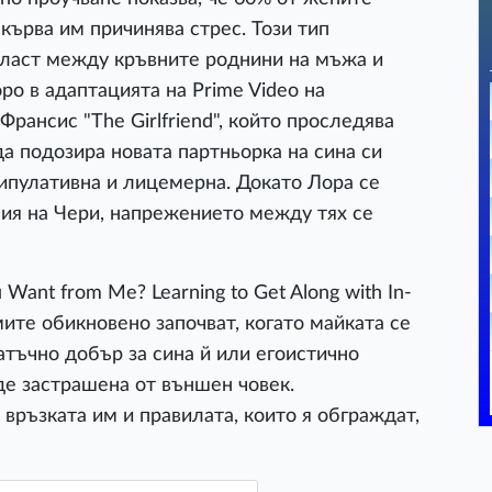
екърва им причинява стрес. Този тип
ласт между кръвните роднини на мъжа и
ро в адаптацията на Prime Video на
рансис "The Girlfriend", който проследява
да подозира новата партньорка на сина си
анипулативна и лицемерна. Докато Лора се
ия на Чери, напрежението между тях се
Want from Me? Learning to Get Along with In-
мите обикновено започват, когато майката се
атъчно добър за сина й или егоистично
де застрашена от външен човек.
 връзката им и правилата, които я обграждат,