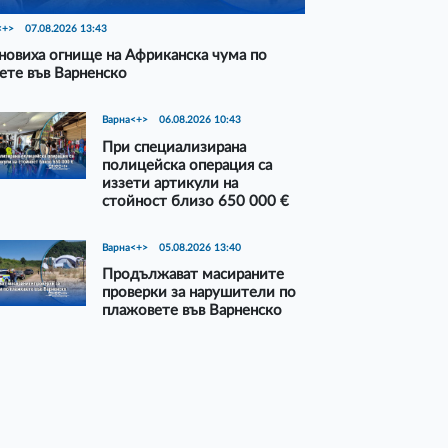
<+>
07.08.2026 13:43
новиха огнище на Африканска чума по
ете във Варненско
Варна<+>
06.08.2026 10:43
При специализирана
полицейска операция са
иззети артикули на
стойност близо 650 000 €
Варна<+>
05.08.2026 13:40
Продължават масираните
проверки за нарушители по
плажовете във Варненско