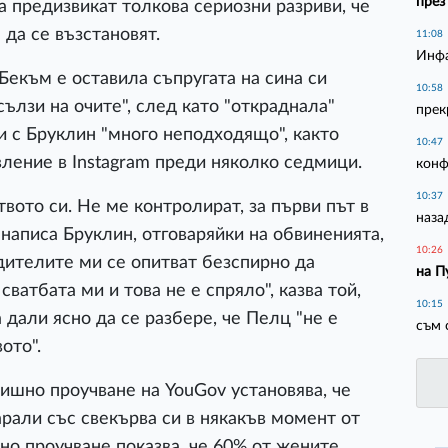
през
а предизвикат толкова сериозни разриви, че
 да се възстановят.
11:08
Инфа
екъм е оставила съпругата на сина си
10:58
ълзи на очите", след като "откраднала"
прек
и с Бруклин "много неподходящо", както
10:47
вление в Instagram преди няколко седмици.
конф
10:37
вото си. Не ме контролират, за първи път в
наза
, написа Бруклин, отговаряйки на обвиненията,
10:26
дителите ми се опитват безспирно да
на П
ватбата ми и това не е спряло", казва той,
10:15
 дали ясно да се разбере, че Пелц "не е
съм 
ото".
ишно проучване на YouGov установява, че
арали със свекърва си в някакъв момент от
о проучване показва, че 60% от жените