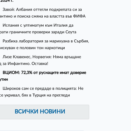
 2024 г.
Завой: Албания оттегли подкрепата си за
нтино и поиска смяна на властта във ФИФА
Испания с ултиматум към Италия да
рати граничните проверки заради Сеута
Разбиха лаборатория за марихуана в Сърбия,
искуван е половин тон наркотици
Лизе Клавенес, Норвегия: Няма връщане
д за Инфантино. Оставка!
ВЦИОМ: 72,3% от руснаците имат доверие
утин
Широков сам се предаде в полицията: Не
се укривал, бях в Турция на прегледи
ВСИЧКИ НОВИНИ