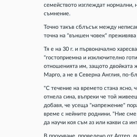
семейството изглеждат нормални, 
съмнение.
Точно такъв сблъсък между неписан
точна на "външен човек" преживява
Тя е на 30 г. и първоначално харесв
"гостоприемна и изключително готин
отношенията им, защото двойката ж
Марго, а не в Северна Англия, по-бл
"С течение на времето стана ясно, 
отнела сина, въпреки че той живееше
добавя, че усеща "напрежение" пор
време с нейните роднини. "Ние сме
да научи коя съм аз или какви са ин
В проучване, проведено от Aптер, д