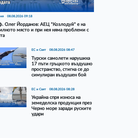
рия
08.08.2026 09:18
. Олег Йорданов: АЕЦ "Козлодуй" е на
илното място и при нея няма проблеми с
та
ЕС и Свят
08.08.2026 08:47
Турски самолети нарушиха
17 пъти гръцкото въздушно
пространство, стигна се до
симулиран въздушен бой
ЕС и Свят
08.08.2026 08:28
Украйна спря износа на
земеделска продукция през
Черно море заради руските
удари