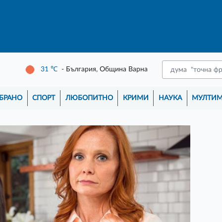
31
℃
- България, Община Варна
БРАНО
СПОРТ
ЛЮБОПИТНО
КРИМИ
НАУКА
МУЛТИ