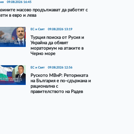
рия
09.08.2026 16:45
зините масово продължават да работят с
ети в евро и лева
ЕС и Свят
09.08.2026 13:19
Турция поиска от Русия и
Украйна да обявят
мораториум на атаките в
Черно море
ЕС и Свят
09.08.2026 12:56
Руското МВнР: Реториката
на България е по-сдържана и
рационална с
правителството на Радев