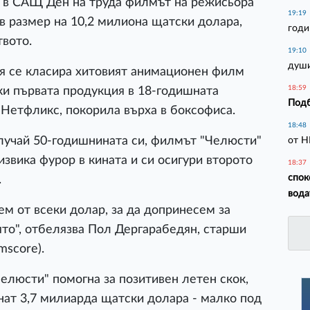
с в САЩ Ден на труда филмът на режисьора
19:19
в размер на 10,2 милиона щатски долара,
годи
твото.
19:10
души
я се класира хитовият анимационен филм
18:59
йки първата продукция в 18-годишната
Подб
Нетфликс, покорила върха в боксофиса.
18:48
лучай 50-годишнината си, филмът "Челюсти"
от Н
извика фурор в кината и си осигури второто
18:37
спок
.
вода
ем от всеки долар, за да допринесем за
ято", отбелязва Пол Дергарабедян, старши
mscore).
Челюсти" помогна за позитивен летен скок,
гнат 3,7 милиарда щатски долара - малко под