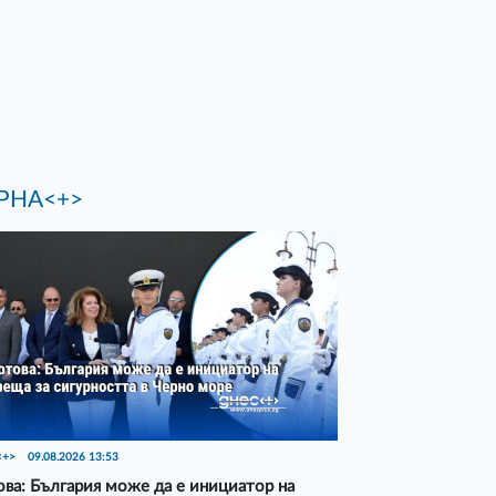
РНА<+>
<+>
09.08.2026 13:53
ва: България може да е инициатор на