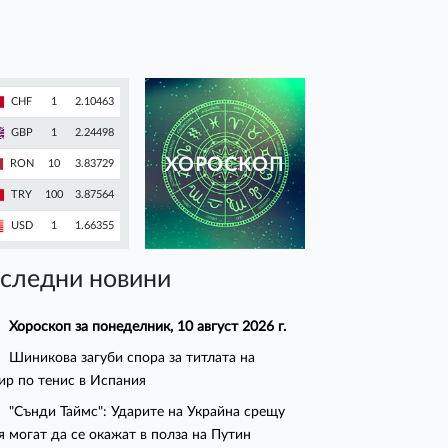
CHF
1
2.10463
GBP
1
2.24498
ХОРОСКОП
RON
10
3.83729
TRY
100
3.87564
USD
1
1.66355
следни новини
Хороскоп за понеделник, 10 август 2026 г.
Шиникова загуби спора за титлата на
ир по тенис в Испания
"Сънди Таймс": Ударите на Украйна срещу
я могат да се окажат в полза на Путин