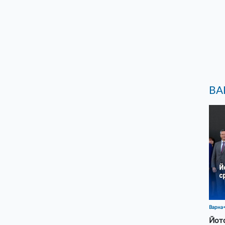
ВА
Варна
Йото