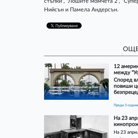
стъпки", "Лошите момчета 2", "Супе
Нийсън и Памела Андерсън.
ОЩЕ
12 америк
между "Уо
Според в
повиши ц
безпреце
преди 3 седм
На 23 апр
кинопрож
На 23 апри