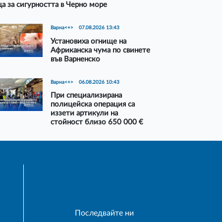
а за сигурността в Черно море
Варна<+>
07.08.2026 13:43
Установиха огнище на
Африканска чума по свинете
във Варненско
Варна<+>
06.08.2026 10:43
При специализирана
полицейска операция са
иззети артикули на
стойност близо 650 000 €
Последвайте ни