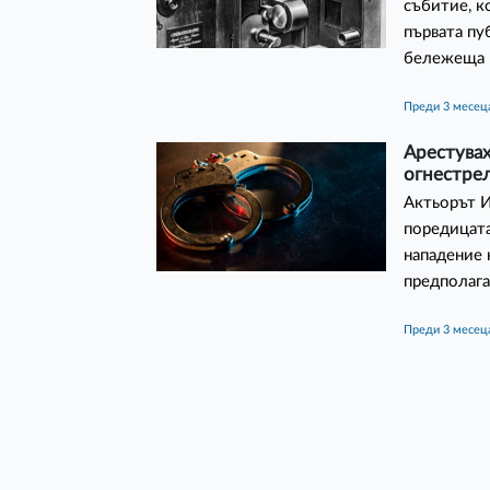
събитие, к
първата пу
бележеща н
преди 3 месец
Арестувах
огнестрел
Актьорът И
поредицата
нападение 
предполага
преди 3 месец