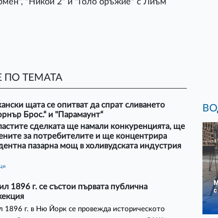
рмен", "Никой 2" и "Голо оръжие" с Лиъм
 ПО ТЕМАТА
ански щата се опитват да спрат сливането
ВО
рнър Брос.“ и "Парамаунт“
ластите сделката ще намали конкуренцията, ще
ените за потребителите и ще концентрира
дентна пазарна мощ в холивудската индустрия
ици
ил 1896 г. се състои първата публична
екция
л 1896 г. в Ню Йорк се провежда историческото