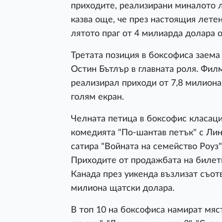
приходите, реализирани миналото л
казва още, че през настоящия летен
лятото праг от 4 милиарда долара 
Третата позиция в боксофиса заема
Остин Бътлър в главната роля. Фил
реализирал приходи от 7,8 милиона
голям екран.
Челната петица в боксофис класаци
комедията "По-шантав петък" с Ли
сатира "Войната на семейство Роуз
Приходите от продажбата на билет
Канада през уикенда възлизат съот
милиона щатски долара.
В топ 10 на боксофиса намират мяс