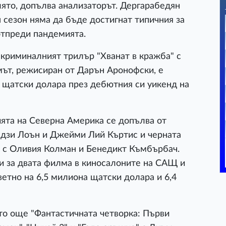
ято, допълва анализаторът. Дергарабедян
 сезон няма да бъде достигнат типичния за
отпреди пандемията.
 криминалният трилър "Хванат в кражба" с
мът, режисиран от Дарън Аронофски, е
 щатски долара през дебютния си уикенд на
ята на Северна Америка се допълва от
ндзи Лоън и Джейми Лий Къртис и черната
" с Оливия Колман и Бенедикт Къмбърбач.
и за двата филма в киносалоните на САЩ и
ветно на 6,5 милиона щатски долара и 6,4
то още "Фантастичната четворка: Първи