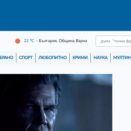
22
℃
- България, Община Варна
БРАНО
СПОРТ
ЛЮБОПИТНО
КРИМИ
НАУКА
МУЛТИ