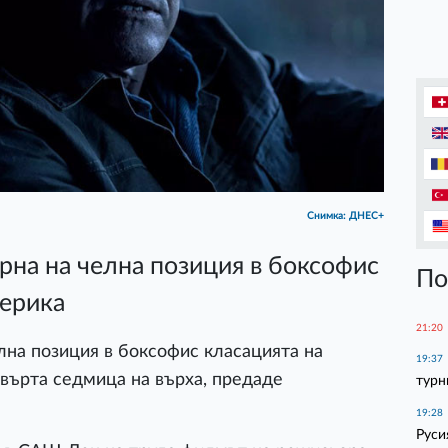
Снимка: ДНЕС+
рна на челна позиция в боксофис
По
мерика
21:20
лна позиция в боксофис класацията на
19:37
върта седмица на върха, предаде
турн
19:28
Руси