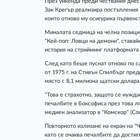
През уикенда преди чествания дне
Зак Крегър реализира постъпления 
които отново му осигуриха първенс
Миналата седмица на челна позици
"Кей-поп: Ловци на демони", става
история на стрийминг платформата 
След като беше пуснат отново по с
от 1975 г. на Стивън Спилбърг пред
място с 8,1 милиона щатски долара
"Това е страхотно, защото се нужда
печалбите в боксофиса през това л
медиен анализатор в "Комскор" (Co
Повторното излизане на екран на "
като се очаква печалбите да дости