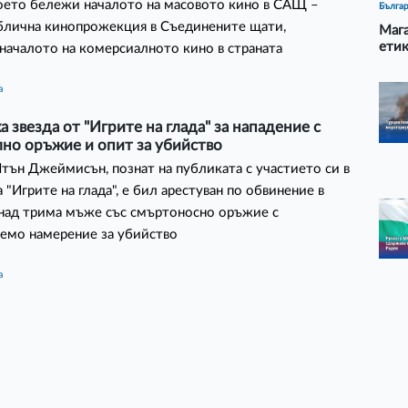
оето бележи началото на масовото кино в САЩ –
Бълга
блична кинопрожекция в Съединените щати,
Мага
етик
ачалото на комерсиалното кино в страната
а
а звезда от "Игрите на глада" за нападение с
но оръжие и опит за убийство
тън Джеймисън, познат на публиката с участието си в
 "Игрите на глада", е бил арестуван по обвинение в
над трима мъже със смъртоносно оръжие с
емо намерение за убийство
а