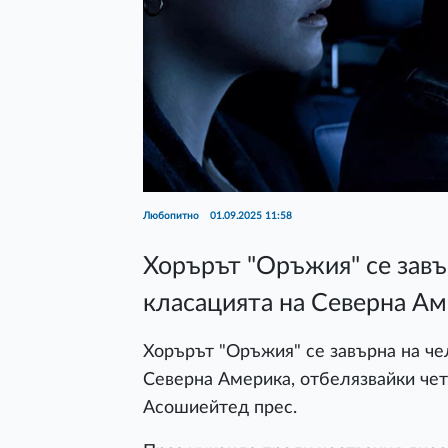
Любопитно
01.09.2025 11:58
Хорърът "Оръжия" се завъ
класацията на Северна А
Хорърът "Оръжия" се завърна на че
Северна Америка, отбелязвайки чет
Асошиейтед прес.