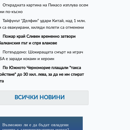
Открадната картина на Пикасо изплува осем
ни по-късно
Тайфунът "Делфин“ удари Китай, над 1 млн.
 са евакуирани, хиляди полети са отменени
Пожар край Сливен временно затвори
алканския път и спря влакове
Потвърдено: Шокиращата смърт на играч
БА е заради кокаин и хероин
По Южното Черноморие плащали "такса
ойствие" до 30 хил. лева, за да не им спират
та
ВСИЧКИ НОВИНИ