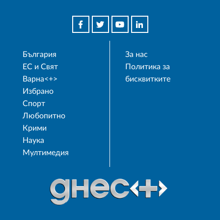
България
За нас
ЕС и Свят
Политика за
Варна<+>
бисквитките
Избрано
Спорт
Любопитно
Крими
Наука
Мултимедия