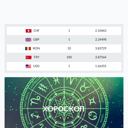
CHF
1
2.10463
GBP
1
2.24498
RON
10
3.83729
TRY
100
3.87564
USD
1
1.66355
ХОРОСКОП