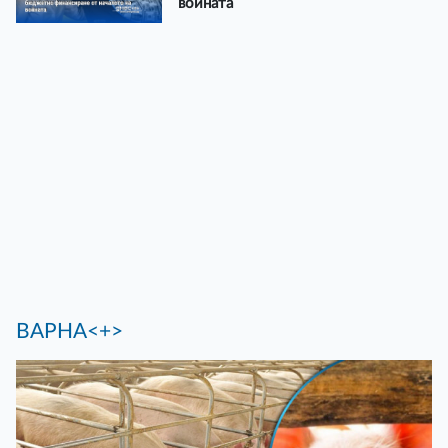
войната
ВАРНА<+>