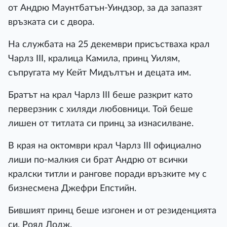
от Андрю Маунтбатън-Уиндзор, за да запазят
връзката си с двора.
На службата на 25 декември присъстваха крал
Чарлз III, кралица Камила, принц Уилям,
съпругата му Кейт Мидълтън и децата им.
Братът на крал Чарлз III беше разкрит като
перверзник с хиляди любовници. Той беше
лишен от титлата си принц за изнасилване.
В края на октомври крал Чарлз III официално
лиши по-малкия си брат Андрю от всички
кралски титли и рангове поради връзките му с
бизнесмена Джефри Епстийн.
Бившият принц беше изгонен и от резиденцията
си, Роял Лодж.