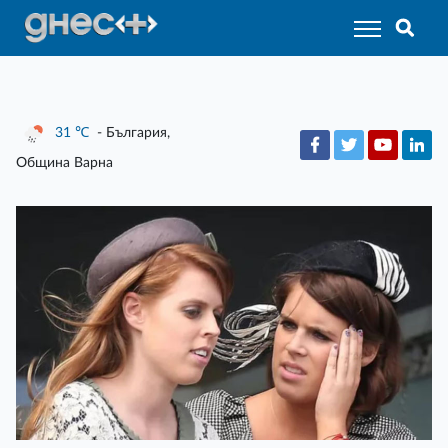
31
℃
- България,
Община Варна