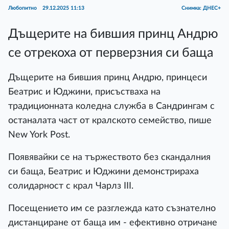
Любопитно
29.12.2025 11:13
Снимка: ДНЕС+
Дъщерите на бившия принц Андрю
се отрекоха от перверзния си баща
Дъщерите на бившия принц Андрю, принцеси
Беатрис и Юджини, присъстваха на
традиционната коледна служба в Сандрингам с
останалата част от кралското семейство, пише
New York Post.
Появявайки се на тържеството без скандалния
си баща, Беатрис и Юджини демонстрираха
солидарност с крал Чарлз III.
Посещението им се разглежда като съзнателно
дистанциране от баща им - ефективно отричане