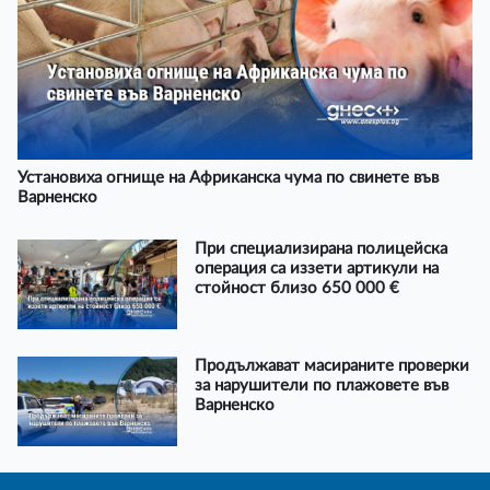
Установиха огнище на Африканска чума по свинете във
Варненско
При специализирана полицейска
операция са иззети артикули на
стойност близо 650 000 €
Продължават масираните проверки
за нарушители по плажовете във
Варненско