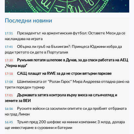
Последни новини
Президентът на аржентинския футбол: Оставете Меси да се
17:51
наслаждава на играта
Обърна ли гръб на Бъкингам?: Принцеса Юджини избра да
17:41
роди третото си дете в Португалия
Румъния потапя шлепове в Дунав, за да спаси работата на АЕЦ
17:30
„Черна вода“
САЩ плащат на RWE за да не строи вятърни паркове
17:18
Шампионката от "Ролан Гарос" Мира Андреева отпадна рано на
17:08
трети пореден турнир
Държавата затяга контрола върху вноса на слънчоглед и
17:01
земите за ВЕИ
Руските войски са засилили опитите си да пробият отбраната
16:56
на град Лиман
Тръмп пред 200 шефове на минни компании: 3 млрд. долара
16:45
ще инвестираме в суровини и батерии