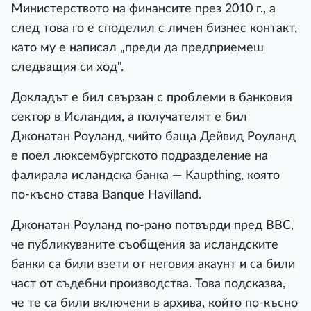
Министерството на финансите през 2010 г., а
след това го е споделил с личен бизнес контакт,
като му е написал „преди да предприемеш
следващия си ход".
Докладът е бил свързан с проблеми в банковия
сектор в Исландия, а получателят е бил
Джонатан Роуланд, чийто баща Дейвид Роуланд
е поел люксембургското подразделение на
фалирала исландска банка — Kaupthing, която
по-късно става Banque Havilland.
Джонатан Роуланд по-рано потвърди пред BBC,
че публикуваните съобщения за исландските
банки са били взети от неговия акаунт и са били
част от съдебни производства. Това подсказва,
че те са били включени в архива, който по-късно