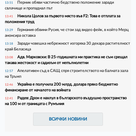
Перник обяви частично бедствено положение заради
13:51
свлачище и пропаднал път
Никола Цолов за първото място във F2: Това е отплата за
13:41
положения труд
Германия обвини Русия, че стои зад видео фейк, в който Мерц
13:29
анонсира оставка
Заради човешка небрежност изгоряха 30 декара растителност
13:18
край Беласица
Адв. Марковски: В 25-годишната ми практика не съм срещал
13:08
такава жестокост и садизъм от непълнолетни
Апелативен съд в САЩ спря строителството на балната зала
12:57
на Тръмп
Украйна е получила 200 млрд. долара пряко бюджетно
12:46
финансиране от началото на войната
Радев: Дрон е нахлул в българското въздушно пространство
12:41
на 100 м от границата с Румъния
ВСИЧКИ НОВИНИ