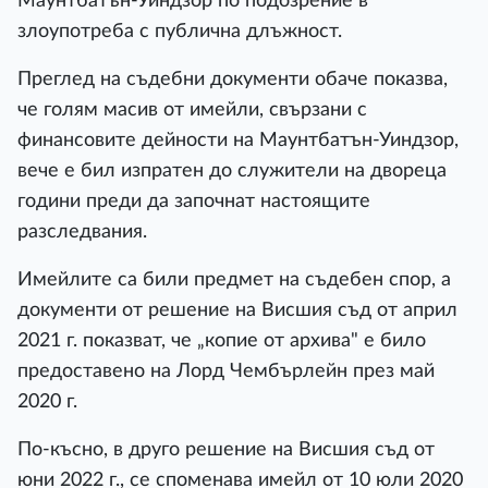
Маунтбатън-Уиндзор по подозрение в
злоупотреба с публична длъжност.
Преглед на съдебни документи обаче показва,
че голям масив от имейли, свързани с
финансовите дейности на Маунтбатън-Уиндзор,
вече е бил изпратен до служители на двореца
години преди да започнат настоящите
разследвания.
Имейлите са били предмет на съдебен спор, а
документи от решение на Висшия съд от април
2021 г. показват, че „копие от архива" е било
предоставено на Лорд Чембърлейн през май
2020 г.
По-късно, в друго решение на Висшия съд от
юни 2022 г., се споменава имейл от 10 юли 2020