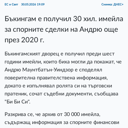
ЕС и Свят
30.05.2026 19:09
Снимка: ДНЕС+
Бъкингам е получил 30 хил. имейла
за спорните сделки на Андрю още
през 2020 г.
Бъкингамският дворец е получил преди шест
години имейли, които биха могли да покажат, че
Андрю Маунтбатън-Уиндзор е споделял
поверителна правителствена информация,
докато е изпълнявал ролята си на търговски
пратеник, сочат съдебни документи, съобщава
"Би Би Си".
Разкрива се, че архив от 30 000 имейла,
съдържащ информация за спорните финансови