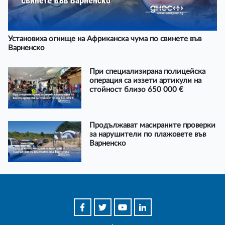
Установиха огнище на Африканска чума по свинете във
Варненско
При специализирана полицейска
операция са иззети артикули на
стойност близо 650 000 €
Продължават масираните проверки
за нарушители по плажовете във
Варненско