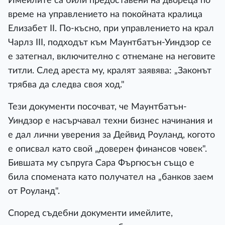
Имейлите са били предоставени на двореца по
време на управлението на покойната кралица
Елизабет II. По-късно, при управлението на крал
Чарлз III, подходът към Маунтбатън-Уиндзор се
е затегнал, включително с отнемане на неговите
титли. След ареста му, кралят заявява: „Законът
трябва да следва своя ход."
Тези документи посочват, че Маунтбатън-
Уиндзор е насърчавал техни бизнес начинания и
е дал лични уверения за Дейвид Роуланд, когото
е описвал като свой „доверен финансов човек".
Бившата му съпруга Сара Фъргюсън също е
била спомената като получател на „банков заем
от Роуланд".
Според съдебни документи имейлите,