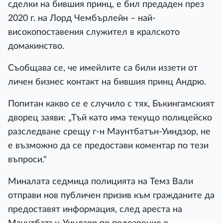
сделки на бившия принц, е бил предаден през
2020 г. на Лорд Чембърлейн – най-
високопоставения служител в кралското
домакинство.
Съобщава се, че имейлите са били иззети от
личен бизнес контакт на бившия принц Андрю.
Попитан какво се е случило с тях, Бъкингамският
дворец заяви: „Тъй като има текущо полицейско
разследване срещу г-н Маунтбатън-Уиндзор, не
е възможно да се предостави коментар по тези
въпроси."
Миналата седмица полицията на Темз Вали
отправи нов публичен призив към гражданите да
предоставят информация, след ареста на