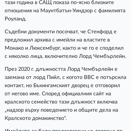
тази година в САЩ показа по-ясно близките
отношения на Маунтбатън-Уиндзор с фамилията
Роуланд.
Съдебни документи посочват, че Стенфорд е
предложил архива с имейли на властите в
Монако и Люксембург, както и че го е споделил
с няколко лица, включително Лорд Чембърлейн.
През 2020 г. длъжността Лорд Чембърлейн е
заемана от лорд Пийл, с когото BBC е потърсила
контакт, но Бъкингамският дворец е отговорил
от негово име. Според официалния сайт на
кралското семейство тази длъжност включва
„надзор върху поведението и общите дела на
Кралското домакинство".