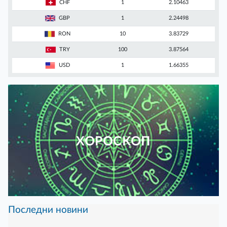
CHF
1
2.10463
GBP
1
2.24498
RON
10
3.83729
TRY
100
3.87564
USD
1
1.66355
ХОРОСКОП
Последни новини