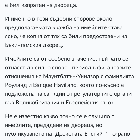
е бил изпратен на двореца.
И именно в тези съдебни спорове около
предполагаемата кражба на имейлите става
ясно, че копия от тях са били предоставени на
Бъкингамския дворец.
Имейлите са от особено значение, тъй като се
отнасят до силно спорен период в финансовите
отношения на Маунтбатън-Уиндзор с фамилията
Роуланд и Banque Havilland, която по-късно е
подложена на санкции от регулаторните органи
във Великобритания и Европейския съюз.
Не е известно какво точно се е случило с
имейлите, предадени на двореца, но
публикуването на "Досиетата Епстийн" по-рано