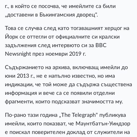
г., в който се посочва, че имейлите са били
„доставени в Бъкингамския дворец".
Това се случва след като тогавашният херцог на
Йорк се оттегли от официалните си кралски
задължения след интервюто си за BBC
Newsnight през ноември 2019 г.
Съдържанието на архива, включващ имейли до
юни 2013 г., не е напълно известно, но има
индикации, че той може да съдържа съществена
информация и вече са се появили отделни
фрагменти, които подсказват значимостта му.
По-рано тази година „The Telegraph" публикува
имейли, които показват, че Маунтбатън-Уиндзор
е поискал поверителен доклад от служители на