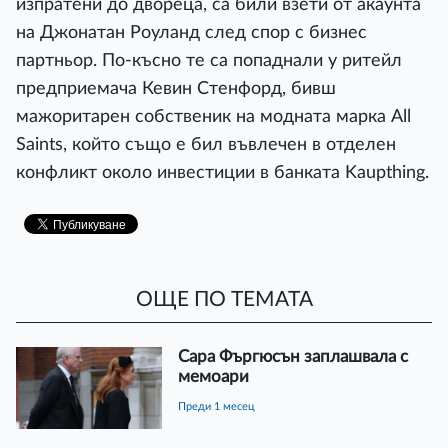
изпратени до двореца, са били взети от акаунта
на Джонатан Роуланд след спор с бизнес
партньор. По-късно те са попаднали у ритейл
предприемача Кевин Стенфорд, бивш
мажоритарен собственик на модната марка All
Saints, който също е бил въвлечен в отделен
конфликт около инвестиции в банката Kaupthing.
ОЩЕ ПО ТЕМАТА
Сара Фъргюсън заплашвала с
мемоари
преди 1 месец