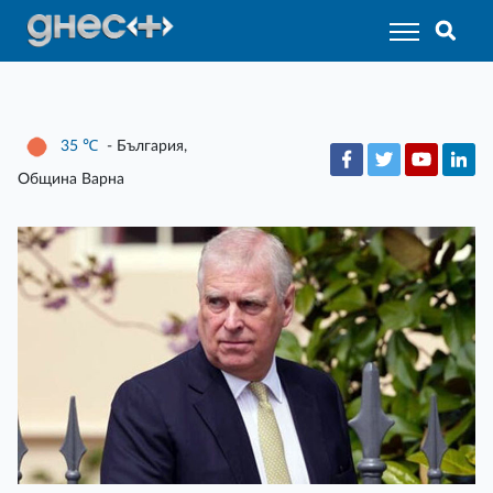
35
℃
- България,
Община Варна