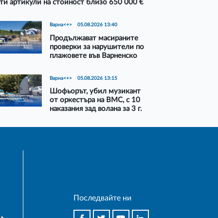
ти артикули на стойност близо 650 000 €
Варна<+>
05.08.2026 13:40
Продължават масираните
проверки за нарушители по
плажовете във Варненско
Варна<+>
05.08.2026 13:15
Шофьорът, убил музикант
от оркестъра на ВМС, с 10
наказания зад волана за 3 г.
Последвайте ни