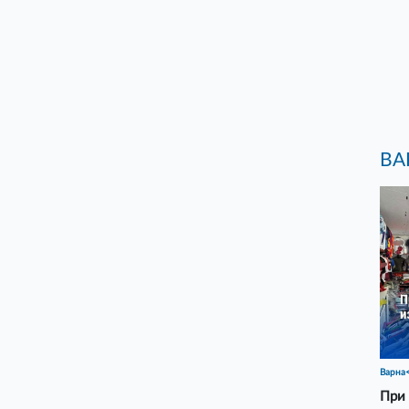
ВА
Варна
При 