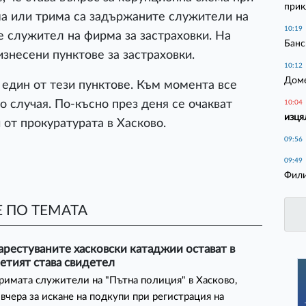
прик
ма или трима са задържаните служители на
10:19
 е служител на фирма за застраховки. На
Банс
знесени пунктове за застраховки.
10:12
Дом
един от тези пунктове. Към момента все
случая. По-късно през деня се очакват
10:04
изця
 от прокуратурата в Хасково.
09:56
09:49
Фил
 ПО ТЕМАТА
арестуваните хасковски катаджии остават в
ретият става свидетел
римата служители на "Пътна полиция" в Хасково,
вчера за искане на подкупи при регистрация на