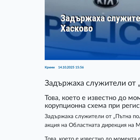
Крими
14.10.2025 15:56
Задържаха служители от „
Това, което е известно до мом
корупционна схема при реги
Задържаха служители
о
т „
Пътна
пол
акция на Областната дирекция на 
Това, което е известно до момента 