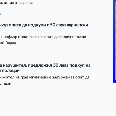
, остават в ареста
а
ор опита да подкупи с 50 евро варненски
 шофьор е задържан за опит да подкупи пътни
ай Варна
а
а нарушител, предложил 50 лева подкуп на
и полицаи
 жител на град Игнатиево е задържан за опит да
олицаи
а