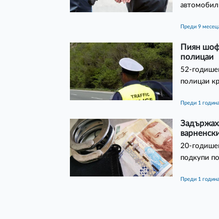
автомобили
преди 9 месец
Пиян шофь
полицаи
52-годишен
полицаи кр
преди 1 годин
Задържах
варненск
20-годишен
подкупи п
преди 1 годин