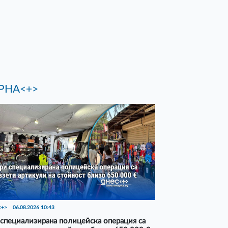
РНА<+>
<+>
06.08.2026 10:43
специализирана полицейска операция са