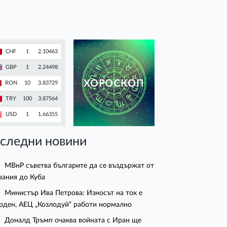
CHF
1
2.10463
GBP
1
2.24498
ХОРОСКОП
RON
10
3.83729
TRY
100
3.87564
USD
1
1.66355
следни новини
МВнР съветва българите да се въздържат от
вания до Куба
Министър Ива Петрова: Износът на ток е
рден, АЕЦ „Козлодуй“ работи нормално
Доналд Тръмп очаква войната с Иран ще