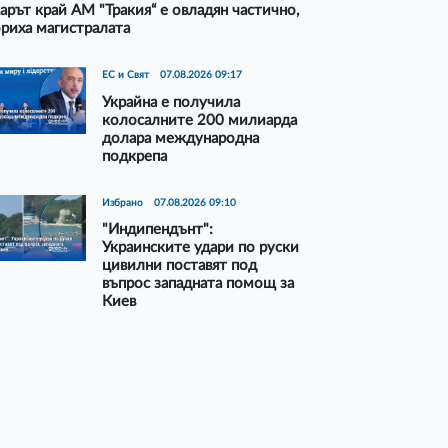
рът край АМ "Тракия“ е овладян частично,
риха магистралата
ЕС и Свят
07.08.2026 09:17
Украйна е получила
колосалните 200 милиарда
долара международна
подкрепа
Избрано
07.08.2026 09:10
"Индипендънт":
Украинските удари по руски
цивилни поставят под
въпрос западната помощ за
Киев