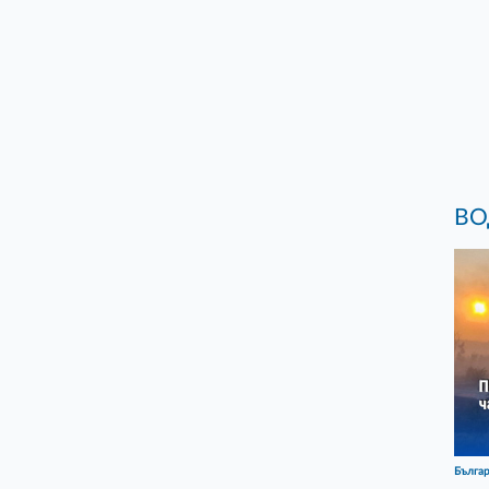
ВО
Бълга