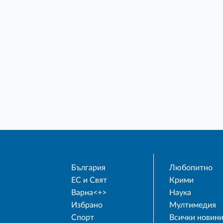
България
Любопитно
ЕС и Свят
Крими
Варна<+>
Наука
Избрано
Мултимедия
Спорт
Всички новин