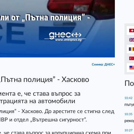
Снимка: ДНЕС+
Пътна полиция” - Хасково
По
ента е, че става въпрос за
10:42
страцията на автомобили
пъту
иция” - Хасково. До арестите се стигна след
10:35
МВР и
отде
л „
Вътрешна
сигурност”.
реко
10:27
е, че става въпрос за корупционна схема при