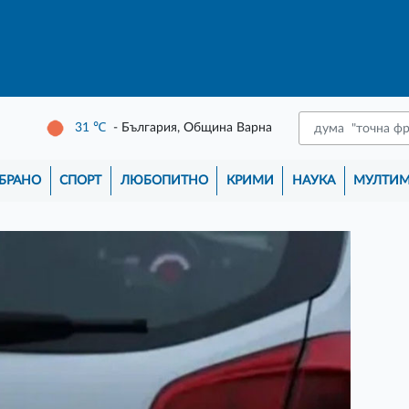
31
℃
- България, Община Варна
БРАНО
СПОРТ
ЛЮБОПИТНО
КРИМИ
НАУКА
МУЛТИ