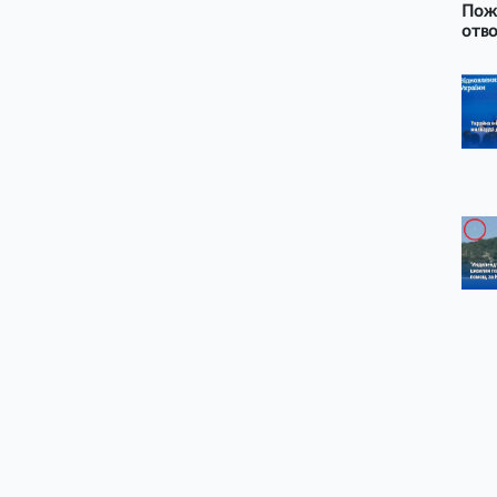
Пожа
отво