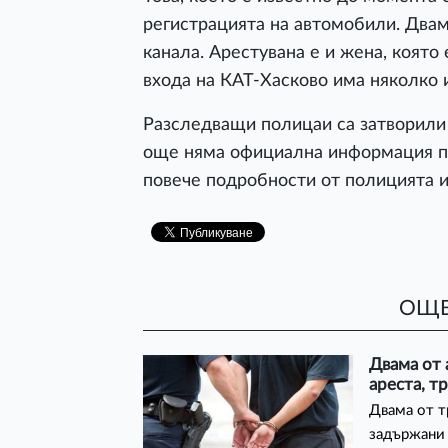
регистрацията на автомобили. Два
канала. Арестувана е и жена, която
входа на КАТ-Хасково има няколко и
Разследващи полицаи са затворили 
още няма официална информация по 
повече подробности от полицията и
ОЩЕ
Двама от 
ареста, т
Двама от т
задържани 