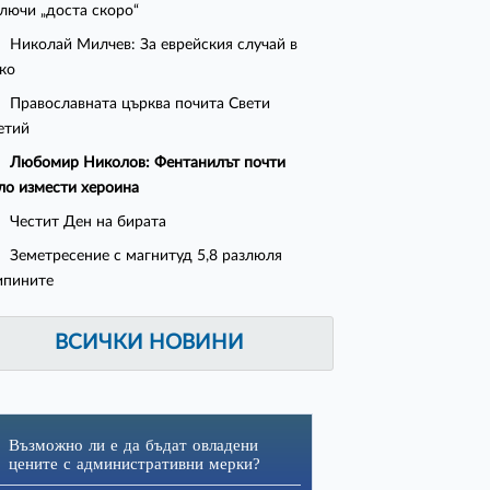
лючи „доста скоро“
Николай Милчев: За еврейския случай в
ко
Православната църква почита Свети
етий
Любомир Николов: Фентанилът почти
ло измести хероина
Честит Ден на бирата
Земетресение с магнитуд 5,8 разлюля
ипините
ВСИЧКИ НОВИНИ