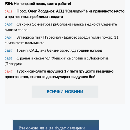
РЗИ: Не поправяй нещо, което работи!
Проф. Олег Йорданов: АЕЦ "Козлодуй" е на правилното място
09:18
и при нея няма проблеми с водата
Откриха 16-метрова риболовна мрежа в едно от Седемте
09:07
рилски езера
Затвориха пътя Първомай - Брягово заради голям пожар, 11
09:04
екипа гасят пламъците
Тръмп: САЩ има бензин за хиляда години напред
08:57
С ранен и късен гол "Левски" се справи и с Локомотив
08:51
(Пловдив)
Турски самолети нарушиха 17 пъти гръцкото въздушно
08:47
пространство, стигна се до симулиран въздушен бой
ВСИЧКИ НОВИНИ