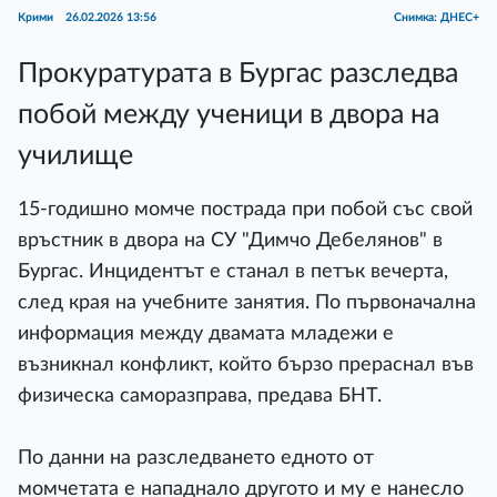
Крими
26.02.2026 13:56
Снимка: ДНЕС+
Прокуратурата в Бургас разследва
побой между ученици в двора на
училище
15-годишно момче пострада при побой със свой
връстник в двора на СУ "Димчо Дебелянов" в
Бургас. Инцидентът е станал в петък вечерта,
след края на учебните занятия. По първоначална
информация между двамата младежи е
възникнал конфликт, който бързо прераснал във
физическа саморазправа, предава БНТ.
По данни на разследването едното от
момчетата е нападнало другото и му е нанесло