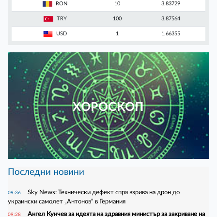
RON
10
3.83729
TRY
100
3.87564
USD
1
1.66355
ХОРОСКОП
Последни новини
Sky News: Технически дефект спря взрива на дрон до
09:36
украински самолет „Антонов“ в Германия
Ангел Кунчев за идеята на здравния министър за закриване на
09:28