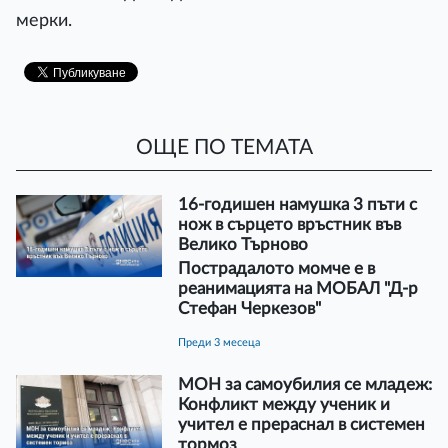
мерки.
ОЩЕ ПО ТЕМАТА
16-годишен намушка 3 пъти с
нож в сърцето връстник във
Велико Търново
Пострадалото момче е в
реанимацията на МОБАЛ "Д-р
Стефан Черкезов"
преди 3 месеца
МОН за самоубилия се младеж:
Конфликт между ученик и
учител е прераснал в системен
тормоз