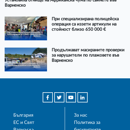
Установиха огнище на Африканска чума по свинете във
Варненско
При специализирана полицейска
операция са иззети артикули на
стойност близо 650 000 €
Продължават масираните проверки
за нарушители по плажовете във
Варненско
България
За нас
ЕС и Свят
Политика за
Варна<+>
бисквитките