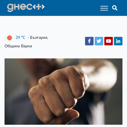
29
℃
- България,
Община Варна