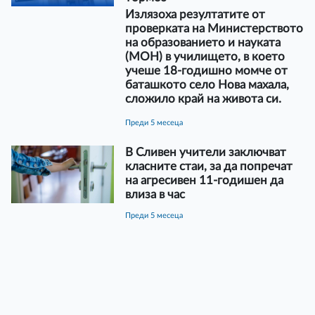
Излязоха резултатите от
проверката на Министерството
на образованието и науката
(МОН) в училището, в което
учеше 18-годишно момче от
баташкото село Нова махала,
сложило край на живота си.
преди 5 месеца
В Сливен учители заключват
класните стаи, за да попречат
на агресивен 11-годишен да
влиза в час
преди 5 месеца