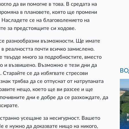
огло да ви помогне в това. В средата на
промяна в плановете, която ще промени
 Насладете се на благоволението на
ите за предстоящите си ходове.
се разнообразни възможности. Ще имате
в реалността почти всичко замислено.
те твърде много за подробностите, вместо
о и възвишено. Възможно е тези дни да
ВО
 Старайте се да избягвате стресови
знак трябва да се отпуснат от натрупаната
правите нещо, което ще ви разсее и ще
очивните дни е добре да се разхождате, да
ксирате.
странно усещане за несигурност. Вашето
Не е нужно да доказвате нищо на никого,