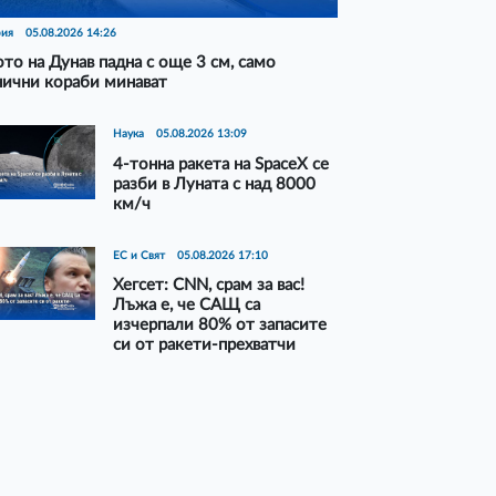
рия
05.08.2026 14:26
то на Дунав падна с още 3 см, само
нични кораби минават
Наука
05.08.2026 13:09
4-тонна ракета на SpaceX се
разби в Луната с над 8000
км/ч
ЕС и Свят
05.08.2026 17:10
Хегсет: CNN, срам за вас!
Лъжа е, че САЩ са
изчерпали 80% от запасите
си от ракети-прехватчи