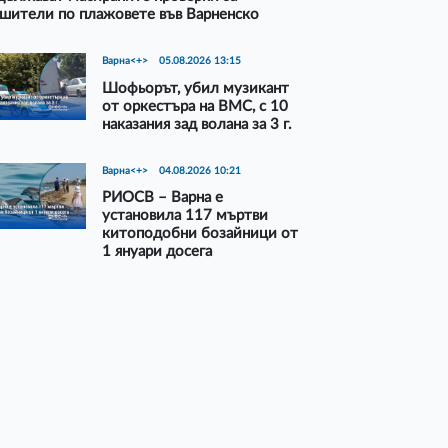
шители по плажовете във Варненско
Варна<+>
05.08.2026 13:15
Шофьорът, убил музикант
от оркестъра на ВМС, с 10
наказания зад волана за 3 г.
Варна<+>
04.08.2026 10:21
РИОСВ – Варна е
установила 117 мъртви
китоподобни бозайници от
1 януари досега