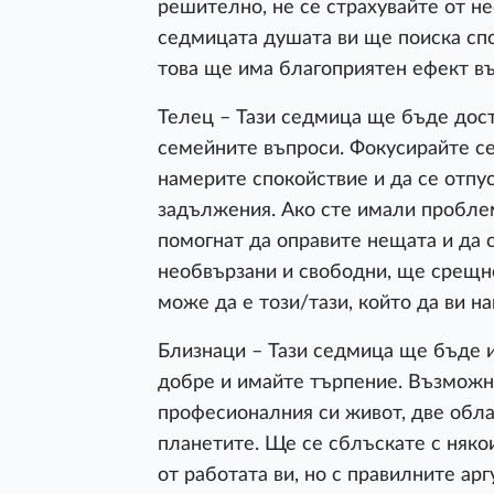
решително, не се страхувайте от не
седмицата душата ви ще поиска спо
това ще има благоприятен ефект въ
Телец – Тази седмица ще бъде дост
семейните въпроси. Фокусирайте се
намерите спокойствие и да се отпу
задължения. Ако сте имали пробле
помогнат да оправите нещата и да с
необвързани и свободни, ще срещне
може да е този/тази, който да ви н
Близнаци – Тази седмица ще бъде и
добре и имайте търпение. Възможн
професионалния си живот, две облас
планетите. Ще се сблъскате с няко
от работата ви, но с правилните ар