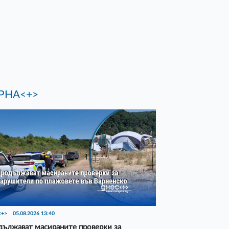
РНА<+>
<+>
05.08.2026 13:40
ължават масираните проверки за