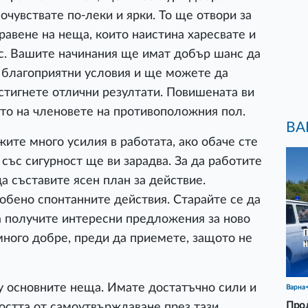
очувствате по-леки и ярки. То ще отвори за
равене на неща, които наистина харесвате и
ес. Вашите начинания ще имат добър шанс да
 благоприятни условия и ще можете да
стигнете отлични резултати. Повишената ви
то на членовете на противоположния пол.
ВА
ите много усилия в работата, ако обаче сте
със сигурност ще ви зарадва. За да работите
а съставите ясен план за действие.
обено спонтанните действия. Старайте се да
 получите интересни предложения за ново
много добре, преди да приемете, защото не
у основните неща. Имате достатъчно сили и
Варна
Прод
остта от самоутвърждаване през тази