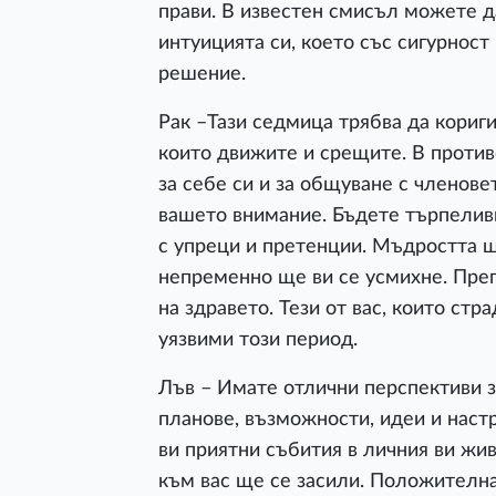
прави. В известен смисъл можете да
интуицията си, което със сигурнос
решение.
Рак –Тази седмица трябва да кориги
които движите и срещите. В проти
за себе си и за общуване с членове
вашето внимание. Бъдете търпелив
с упреци и претенции. Мъдростта щ
непременно ще ви се усмихне. Пре
на здравето. Тези от вас, които стр
уязвими този период.
Лъв – Имате отлични перспективи з
планове, възможности, идеи и наст
ви приятни събития в личния ви жи
към вас ще се засили. Положителнат