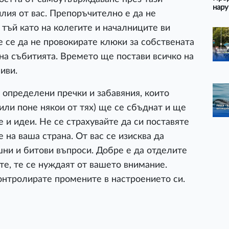
нару
лия от вас. Препоръчително е да не
 тъй като на колегите и началниците ви
е се да не провокирате клюки за собствената
 на събитията. Времето ще постави всичко на
иви.
определени пречки и забавяния, които
(или поне някои от тях) ще се сбъднат и ще
 и идеи. Не се страхувайте да си поставяте
 на ваша страна. От вас се изисква да
шни и битови въпроси. Добре е да отделите
те, те се нуждаят от вашето внимание.
контролирате промените в настроението си.