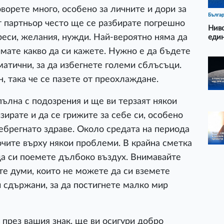
ворете много, особено за личните и дори за
Бълга
ят партньор често ще се разбирате погрешно
Ниво
реси, желания, нужди. Най-вероятно няма да
еди
 имате какво да си кажете. Нужно е да бъдете
атични, за да избегнете големи сблъсъци.
 така че се пазете от преохлаждане.
ълна с подозрения и ще ви терзаят някои
зирате и да се грижите за себе си, особено
небрегнато здраве. Около средата на периода
чите върху някои проблеми. В крайна сметка
да си поемете дълбоко въздух. Внимавайте
те думи, които не можете да си вземете
 сдържани, за да постигнете малко мир
през вашия знак, ще ви осигури добро