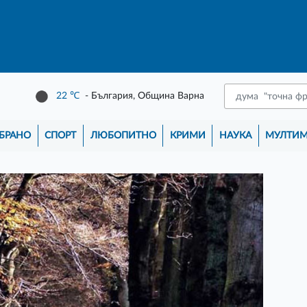
22
℃
- България, Община Варна
БРАНО
СПОРТ
ЛЮБОПИТНО
КРИМИ
НАУКА
МУЛТИ