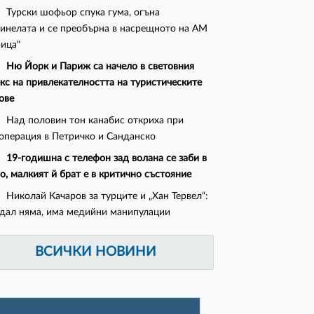
Турски шофьор спука гума, огъна
инелата и се преобърна в насрещното на АМ
ица"
Ню Йорк и Париж са начело в световния
кс на привлекателността на туристическите
ове
Над половин тон канабис откриха при
операция в Петричко и Санданско
19-годишна с телефон зад волана се заби в
о, малкият й брат е в критично състояние
Николай Качаров за турците и „Хан Тервел“:
дал няма, има медийни манипулации
ВСИЧКИ НОВИНИ