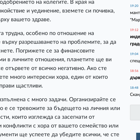
одобрението на колегите. В края на
19:20
койствие и уединение, вземете си почивка,
мант
рху вашето здраве.
"Мар
19:12
а трудна, особено по отношение на
инде
 върху разрешаването на проблемите, за да
град
снете. Погрижете се за финансовите
19:04
ми в личните отношения, планетите ще ви
спец
е отървете от всичко негативно. Ако сте
18:56
те много интересни хора, един от които
дърв
аправи щастливи.
18:48
Скан
зпълнена с много задачи. Организирайте се
о е се тревожите за бъдещето на личния или
ти, които изглежда са засегнати от
и конфликти с хора от вашето семейство или
гументи ще успеете да убедите всички, че сте