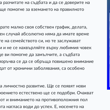
 разчитате на съдбата и да се доверите на
т ще помогне за вземането на правилното
рате малко своя собствен график, делата,
вен случай абсолютно няма да имате време
те на семейството си, но те заслужават
и и не се нахвърляйте върху любимия човек
е ви помогне да замълчите, а съдбата
поръчва се да се обръща повишено внимание
адат от хронични заболявания, са особено
а личностно развитие. Ще се появят нови
роението естествено ще се подобри. Очакват
вот и вниманието на противоположния пол
а нагласа води до успех. Е, носенето на