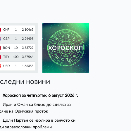
CHF
1
2.10463
GBP
1
2.24498
ХОРОСКОП
RON
10
3.83729
TRY
100
3.87564
USD
1
1.66355
следни новини
Хороскоп за четвъртък, 6 август 2026 г.
Иран и Оман са близо до сделка за
ряне на Ормузкия проток
Доли Партън се изолира в ранчото си
ди здравословни проблеми