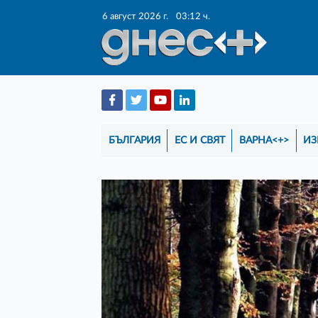
6 август 2026 г.
03:12 ч.
БЪЛГАРИЯ
ЕС И СВЯТ
ВАРНА<+>
ИЗ