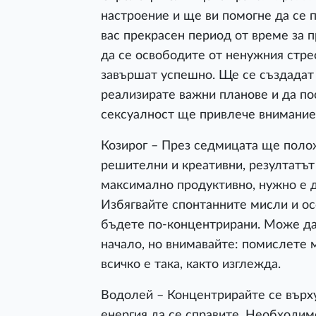
настроение и ще ви помогне да се п
вас прекрасен период от време за п
да се освободите от ненужния стр
завършат успешно. Ще се създадат
реализирате важни планове и да по
сексуалност ще привлече внимание
Козирог – През седмицата ще полож
решителни и креативни, резултатът 
максимално продуктивно, нужно е д
Избягвайте спонтанните мисли и ос
бъдете по-концентрирани. Може да
начало, но внимавайте: помислете 
всичко е така, както изглежда.
Водолей – Концентрирайте се върх
енергия да се справите. Необходим