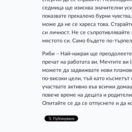
седмица ще изисква значителни уси
показвате прекалено бурни чувства,
може да не се хареса това. Старайт
си личност. Не се съпротивлявайте
мястото си. Само бъдете по-търпел
Риби – Най-накрая ще преодолеете 
пречат на работата ви. Мечтите ви 
можете да задвижвате нови планове
по-високи цели, тъй като късметът е
участвате активно във всички дома
повече време на децата и родители
Опитайте се да се отпуснете и да 