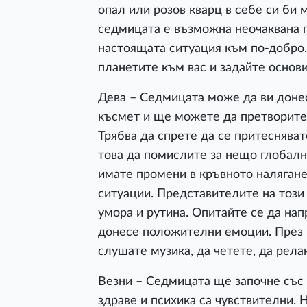
опал или розов кварц в себе си би м
седмицата е възможна неочаквана 
настоящата ситуация към по-добро.
планетите към вас и задайте основ
Дева – Седмицата може да ви доне
късмет и ще можете да претворите 
Трябва да спрете да се притеснява
това да помислите за нещо глобалн
имате промени в кръвното налягане.
ситуации. Представителите на този 
умора и рутина. Опитайте се да на
донесе положителни емоции. През п
слушате музика, да четете, да рела
Везни – Седмицата ще започне със 
здраве и психика са чувствителни. 