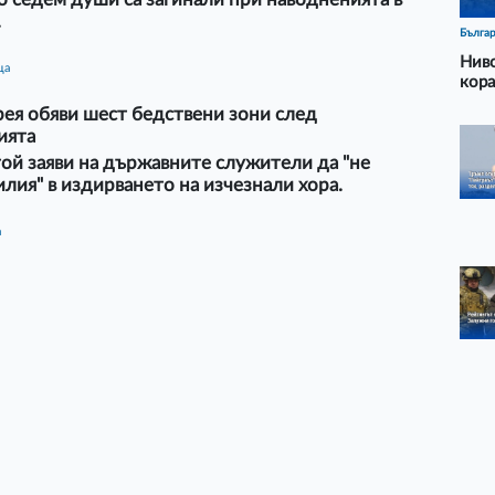
.
Бълга
Ниво
ца
кора
ея обяви шест бедствени зони след
ията
ой заяви на държавните служители да "не
илия" в издирването на изчезнали хора.
а