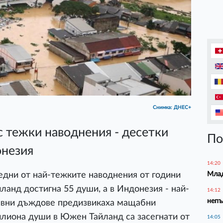
Снимка: ДНЕС+
с тежки наводнения - десетки
По
онезия
14:20
Млад
едни от най-тежките наводнения от години
йланд достигна 55 души, а в Индонезия - най-
14:12
непъ
ливни дъждове предизвикаха мащабни
илиона души в Южен Тайланд са засегнати от
14:05