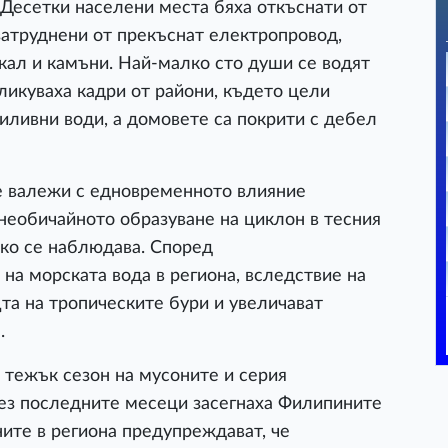
 Десетки населени места бяха откъснати от
 затруднени от прекъснат електропровод,
кал и камъни. Най-малко сто души се водят
ликуваха кадри от райони, където цели
иливни води, а домовете са покрити с дебел
е валежи с едновременното влияние
необичайното образуване на циклон в тесния
дко се наблюдава. Според
на морската вода в региона, вследствие на
та на тропическите бури и увеличават
.
 тежък сезон на мусоните и серия
рез последните месеци засегнаха Филипините
ните в региона предупреждават, че