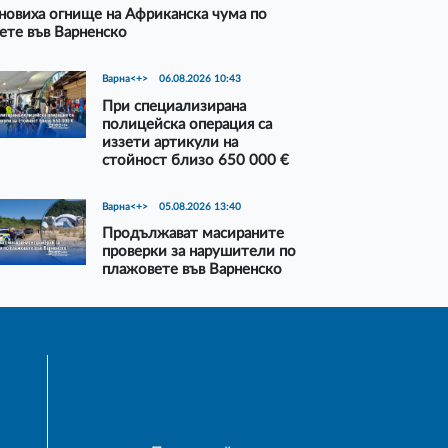
новиха огнище на Африканска чума по
ете във Варненско
Варна<+>
06.08.2026 10:43
При специализирана
полицейска операция са
иззети артикули на
стойност близо 650 000 €
Варна<+>
05.08.2026 13:40
Продължават масираните
проверки за нарушители по
плажовете във Варненско