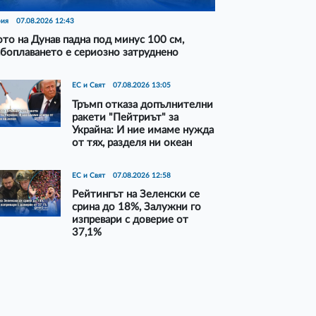
рия
07.08.2026 12:43
то на Дунав падна под минус 100 см,
боплаването е сериозно затруднено
ЕС и Свят
07.08.2026 13:05
Тръмп отказа допълнителни
ракети "Пейтриът" за
Украйна: И ние имаме нужда
от тях, разделя ни океан
ЕС и Свят
07.08.2026 12:58
Рейтингът на Зеленски се
срина до 18%, Залужни го
изпревари с доверие от
37,1%