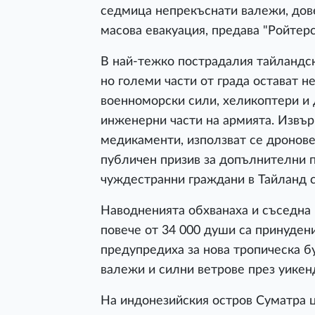
седмица непрекъснати валежи, дове
масова евакуация, предава "Ройтер
В най-тежко пострадалия тайландски
но големи части от града остават 
военноморски сили, хеликоптери и
инженерни части на армията. Извър
медикаменти, използват се дронове
публичен призив за допълнителни п
чуждестранни граждани в Тайланд с
Наводненията обхванаха и съседна 
повече от 34 000 души са принуден
предупредиха за нова тропическа б
валежи и силни ветрове през уикен
На индонезийския остров Суматра 