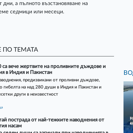
 дни, а пълното възстановяване на
еме седмици или месеци.
 ПО ТЕМАТА
 са вече жертвите на проливните дъждове и
ВО
ия в Индия и Пакистан
аводнения, предизвикани от проливни дъждове,
о гибелта на над 280 души в Индия и Пакистан и
есетки други в неизвестност
ца
ай пострада от най-тежките наводнения от
тия насам
 седем души са загинали при наводненията в