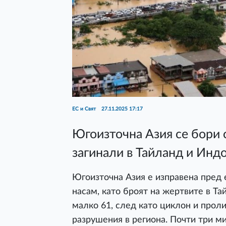
ЕС и Свят
27.11.2025 17:17
Югоизточна Азия се бори 
загинали в Тайланд и Инд
Югоизточна Азия е изправена пред 
насам, като броят на жертвите в Та
малко 61, след като циклон и про
разрушения в региона. Почти три м