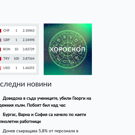
CHF
1
2.10463
GBP
1
2.24498
ХОРОСКОП
RON
10
3.83729
TRY
100
3.87564
USD
1
1.66355
следни новини
Доведоха в съда учениците, убили Георги на
ежкия хълм. Побоят бил над час
Бургас, Варна и София са начело по наети
лнолетни работници
Донев съкращава 5,8% от персонала в