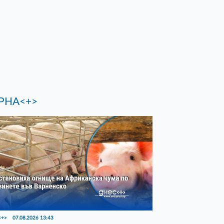
РНА<+>
<+>
07.08.2026 13:43