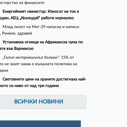
стерство на финансите
Енергийният министър: Износът на ток е
рден, АЕЦ „Козлодуй“ работи нормално
Млад пилот на Миг-29 напусна и написа:
, Румене, здравей
Установиха огнище на Африканска чума по
ете във Варненско
„Галъп интернешънъл болкан“: 15% от
та не знаят каква е външната политика на
ария
Световните цени на храните достигнаха най-
кото си ниво от над три години
ВСИЧКИ НОВИНИ