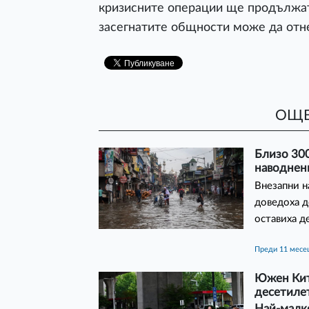
кризисните операции ще продължат
засегнатите общности може да отн
ОЩЕ
Близо 300
наводнен
Внезапни н
доведоха д
оставиха д
преди 11 месе
Южен Кит
десетиле
Най-малко