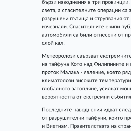
бързи наводнения в три провинции.
света, а спасителните операции са
разрушени пътища и струпвания от 
изчезнали. Спасителните екипи пуб
автомобили са били отнесени от пр
слой кал.
Метеоролози свързват екстремнит
на тайфуна Кото над Филипините и 
проток Малака - явление, което ря
климатолози високите температури 
глобалното затопляне, усилват мощ
вероятността от екстремни събития
Последните наводнения идват след
от разрушителни тайфуни, които п
и Виетнам. Правителствата на стра