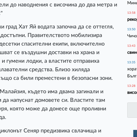
Мини
ли до наводнения с височина до два метра и
с"
13:58
реко
 град Хат Яй водата започна да се оттегля,
13:50
недостъпни. Правителството мобилизира
Чичо
 десетки спасителни екипи, включително
13:43
шват се въздушни доставки на храна и
свин
 и гумени лодки, а властите отправиха
13:35
хора
лавателни средства. Близо хиляда
Бълг
ъщо са били преместени в безопасни зони.
13:28
Малайзия, където има двама загинали и
висо
и да напуснат домовете си. Властите там
уря, която може да донесе още проливни
да.
циклонът Сеняр предизвика свлачища и