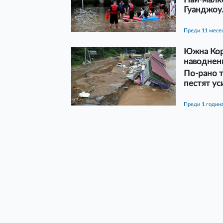
Гуанджоу
преди 11 месе
Южна Кор
наводнен
По-рано т
пестят ус
преди 1 годин