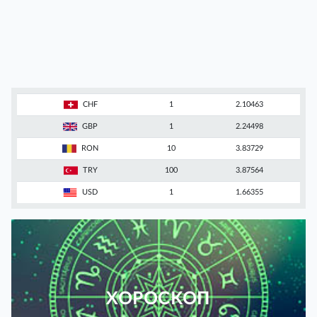
CHF
1
2.10463
GBP
1
2.24498
RON
10
3.83729
TRY
100
3.87564
USD
1
1.66355
ХОРОСКОП