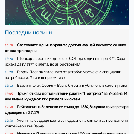
Последни новини
Световните цени на храните достигнаха най-високото си ниво
13:28
от над три години
Шофьорът, оставил дете със СОП да ходи пеш при 37°: Хора
13:20
искаха да платят билета, но аз бях тръгнал
Георги Пеев за сваленото от автобус момче със специални
13:20
потребности: Това е неприемливо
Бързият влак София – Варна блъсна и уби жена в село Бутово
13:13
Тръмп отказа допълнителни ракети "Пейтриът" за Украйна: И
13:05
ние имаме нужда от тях, разделя ни океан
Рейтингът на Зеленски се срина до 18%, Залужни го изпревари
12:58
с доверие от 37,1%
Ученичка създаде карта за подаване на сигнали за препълнени
12:50
контейнери във Варна
Нивото на Дунав падна под минус 100 см, корабоплаването е