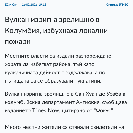
ЕС и Свят
26.02.2026 19:13
Снимка: БГНЕС
Вулкан изригна зрелищно в
Колумбия, избухнаха локални
пожари
Местните власти са издали разпореждане
хората да избягват района, тъй като
вулканичната дейност продължава, а по
пътищата са се образували пукнатини.
Вулкан изригна зрелищно в Сан Хуан де Ураба в
колумбийския департамент Антиокия, съобщава
изданието Times Now, цитирано от "Фокус".
Много местни жители са станали свидетели на