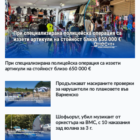
При специализирана полицейска операция са иззети
артикули на стойност близо 650 000 €
Продължават масираните проверки
за нарушители по плажовете във
Варненско
Шофьорът, убил музикант от
оркестъра на ВМС, с 10 наказания
зад волана за 3 г.