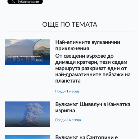
ОЩЕ ПО ТЕМАТА
Най-епичните вулканични
приключения
От свещени върхове до
димящи кратери, тези седем
маршрута разкриват едни от
най-драматичните пейзажи на
планетата
преди 1 месец
Вулканът Шивелуч в Камчатка
изригна
преди 4 месеца
Вулканът на Санторини е