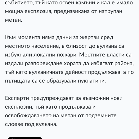
събитието, тъй като освен камъни и кал е имало
мощна експлозия, предизвикана от натрупан
метан.
Към момента няма данни за жертви сред
местното население, в близост до вулкана са
избухнали локални пожари. Местните власти са
издали разпореждане хората да избягват района,
тъй като вулканичната дейност продължава, а по
пътищата са се образували пукнатини.
Експерти предупреждават за възможни нови
експлозии, тъй като продължава и
освобождаването на метан от подземните
слоеве под вулкана.