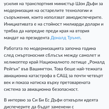
усилия на транспортния министър Шон Дъфи за
модернизация на остарелите технологии и
съоръжения, които използват авиодиспечерите.
Инициативата е на стойност милиарди долари и
трябва да напредне преди края на втория
мандат на президента
Доналд Тръмп
.
Работата по модернизацията започна година
след смъртоносния сблъсък между самолет и
хеликоптер край Националното летище „Роналд
Рейгън" във Вашингтон. Това беше най-тежката
авиационна катастрофа в САЩ за почти четвърт
век и показа натиска върху претоварената
система за авиационна безопасност.
В интервю за Си Би Ес Дъфи отхвърли идеята
диспечерите да бъдат заменени с