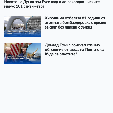
Нивото на Дунав при Русе падна до рекордно ниските
минус 101 сантиметра
Хирошима отбеляза 81 години от
атомната бомбардировка с призив
за свят без ядрени оръжия
Доналд Тръмп поискал спешно
обяснение от шефа на Пентагона:
Къде са ракетите?