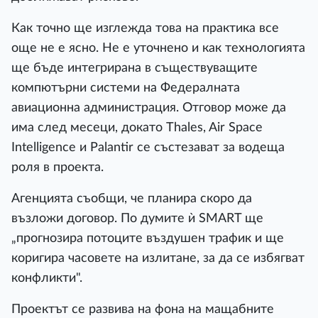
Как точно ще изглежда това на практика все
още не е ясно. Не е уточнено и как технологията
ще бъде интегрирана в съществуващите
компютърни системи на Федералната
авиационна администрация. Отговор може да
има след месеци, докато Thales, Air Space
Intelligence и Palantir се състезават за водеща
роля в проекта.
Агенцията съобщи, че планира скоро да
възложи договор. По думите ѝ SMART ще
„прогнозира потоците въздушен трафик и ще
коригира часовете на излитане, за да се избягват
конфликти".
Проектът се развива на фона на мащабните