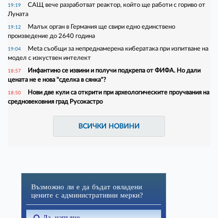
САЩ вече разработват реактор, който ще работи с гориво от
19:19
Луната
Малък орган в Германия ще свири едно единствено
19:12
произведение до 2640 година
Meta съобщи за непреднамерена кибератака при изпитване на
19:04
модел с изкуствен интелект
Инфантино се извини и получи подкрепа от ФИФА. Но дали
18:57
цената не е нова "сделка в сянка"?
Нови две кули са открити при археологическите проучвания на
18:50
средновековния град Русокастро
ВСИЧКИ НОВИНИ