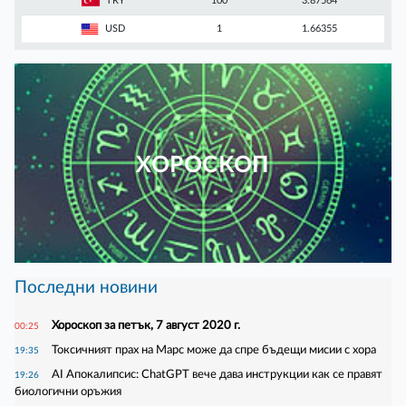
TRY
100
3.87564
USD
1
1.66355
ХОРОСКОП
Последни новини
Хороскоп за петък, 7 август 2020 г.
00:25
Токсичният прах на Марс може да спре бъдещи мисии с хора
19:35
AI Апокалипсис: ChatGPT вече дава инструкции как се правят
19:26
биологични оръжия