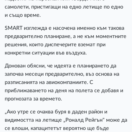
самолети, пристигащи на едно летище по едно
и също време.
SMART изглежда е насочена именно към такова
предварително планиране, а не към моментните
решения, които диспечерите вземат при
конкретни ситуации във въздуха.
Донован обясни, че идеята е планирането да
започва месеци предварително, въз основа на
разписанията на авиокомпаниите. С
приближаването на деня на полета се добавя и
прогнозата за времето.
„Ако утре се очаква буря в даден район и
видимостта на летище „Роналд Рейгън" може да
се влоши, капацитетът вероятно ще бъде