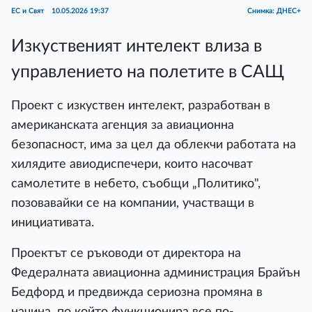
ЕС и Свят
10.05.2026 19:37
Снимка: ДНЕС+
Изкуственият интелект влиза в
управлението на полетите в САЩ
Проект с изкуствен интелект, разработван в
американската агенция за авиационна
безопасност, има за цел да облекчи работата на
хилядите авиодиспечери, които насочват
самолетите в небето, съобщи „Политико",
позовавайки се на компании, участващи в
инициативата.
Проектът се ръководи от директора на
Федералната авиационна администрация Брайън
Бедфорд и предвижда сериозна промяна в
начина, по който функционира все по-