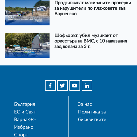
Продължават масираните проверки
за нарушители по плажовете във
Варненско
Шофьорът, убил музикант от
оркестъра на ВМС, с 10 наказания
зад волана за 3 г.
България
За нас
ЕС и Свят
Политика за
Варна<+>
бисквитките
Избрано
Спорт