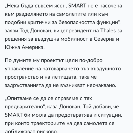
„Нека бъда съвсем ясен, SMART не е насочена
към разделянето на самолетите или към
подобни критични за безопасността функции",
заяви Тод Донован, вицепрезидент на Thales за
решения за въздушна мобилност в Северна и
Южна Америка.
По думите му проектът цели по-добро
управление на натоварването във въздушното
пространство и на летищата, така че
задръстванията да не възникват неочаквано.
„Опитваме се да се справяме с тях
предварително", каза Донован. Той добави, че
SMART би могла да предотвратява и ситуации,
при които траекториите на два самолета се
доближават рисково.