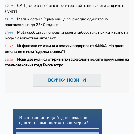
САЩ вече разработват реактор, който ще работи с гориво от
19:19
Луната
Малък орган в Германия ще свири едно единствено
19:12
произведение до 2640 година
Meta съобщи за непреднамерена кибератака при изпитване на
19:04
модел с изкуствен интелект
Инфантино се извини и получи подкрепа от ФИФА. Но дали
18:57
цената не е нова "сделка в сянка"?
Нови две кули са открити при археологическите проучвания на
18:50
средновековния град Русокастро
ВСИЧКИ НОВИНИ