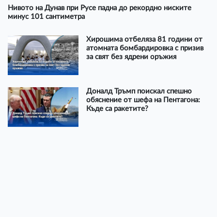
Нивото на Дунав при Русе падна до рекордно ниските
минус 101 сантиметра
Хирошима отбеляза 81 години от
атомната бомбардировка с призив
за свят без ядрени оръжия
Доналд Тръмп поискал спешно
обяснение от шефа на Пентагона:
Къде са ракетите?