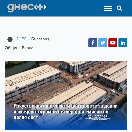
21
℃
- България,
Община Варна