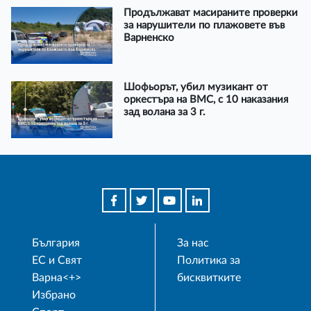
Продължават масираните проверки
за нарушители по плажовете във
Варненско
Шофьорът, убил музикант от
оркестъра на ВМС, с 10 наказания
зад волана за 3 г.
България
За нас
ЕС и Свят
Политика за
Варна<+>
бисквитките
Избрано