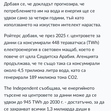
Добавя се, че докладът прогнозира, че
потреблението им на вода и енергия ще се
удвои само за четири години, тъй като
използването на изкуствен интелект нараства.
Ройтерс добавя, че през 2025 г. центровете за
данни са консумирали 448 тераватчаса (TWh)
електроенергия в световен мащаб, което е
повече от цяла Саудитска Арабия. Агенцията
продължава, че те също така са консумирали
около 4,5 трилиона литра вода, като са
генерирали 189 милиона тона CO2.
The Independent съобщава, че енергийното
търсене на центровете за данни може да се
удвои до 945 TWh до 2030 г. - достатъчно, за да
се захранват всички 1,3 милиарда души в