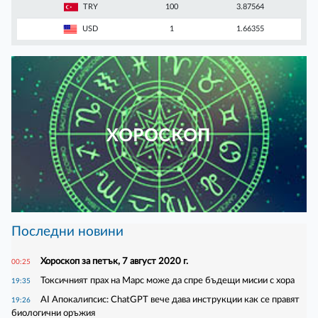
TRY
100
3.87564
USD
1
1.66355
ХОРОСКОП
Последни новини
Хороскоп за петък, 7 август 2020 г.
00:25
Токсичният прах на Марс може да спре бъдещи мисии с хора
19:35
AI Апокалипсис: ChatGPT вече дава инструкции как се правят
19:26
биологични оръжия