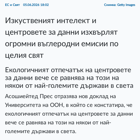
ЕС и Свят
05.06.2026 18:02
Снимка: Getty Images
Изкуственият интелект и
центровете за данни изхвърлят
огромни въглеродни емисии по
целия свят
Екологичният отпечатък на центровете
за данни вече се равнява на този на
някои от най-големите държави в света
Асошиейтед Прес отразява нов доклад на
Университета на ООН, в който се констатира, че
екологичният отпечатък на центровете за данни
вече се равнява на този на някои от най-
големите държави в света.