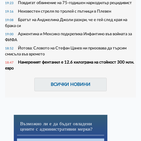
Повдигат обвинение на 75-годишен наркодилър рецидивист
19:23
Неизвестен стреля по тролей с пътници в Плевен
19:16
Братът на Анджелина Джоли разкри, че е гей след края на
19:08
брака си
Аржентина и Мексико подкрепиха Инфантино във войната за
19:00
ФИФА
Йотова: Словото на Стефан Цанев ни призовава да търсим
18:52
смисъла във времето
Намереният фентанил е 12.6 килограма на стойност 300 млн.
18:47
евро
ВСИЧКИ НОВИНИ