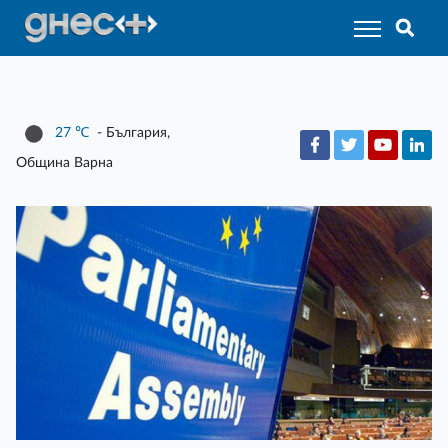
27
℃
- България,
Община Варна