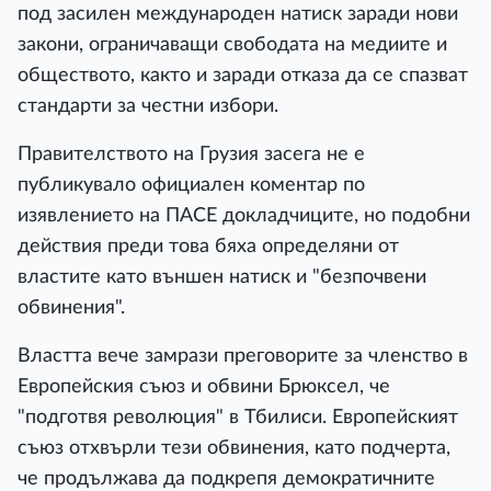
под засилен международен натиск заради нови
закони, ограничаващи свободата на медиите и
обществото, както и заради отказа да се спазват
стандарти за честни избори.
Правителството на Грузия засега не е
публикувало официален коментар по
изявлението на ПАСЕ докладчиците, но подобни
действия преди това бяха определяни от
властите като външен натиск и "безпочвени
обвинения".
Властта вече замрази преговорите за членство в
Европейския съюз и обвини Брюксел, че
"подготвя революция" в Тбилиси. Европейският
съюз отхвърли тези обвинения, като подчерта,
че продължава да подкрепя демократичните