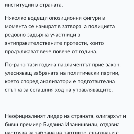
институции в страната.
Няколко водещи опозиционни фигури в
момента се намират в затвора, а полицията
редовно задържа участници в
антиправителствените протести, които
продължават вече повече от година.
По-рано тази година парламентът прие закон,
улесняващ забраната на политически партии,
което според анализатори е подготвителна
стъпка за сегашния ход на управляващите.
Неофициалният лидер на страната, олигархът и
бивш премиер Бидзина Иванишвили, отдавна
настоява за забрана на партиите, свързвани с