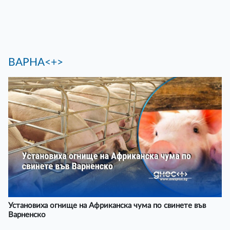
ВАРНА<+>
Установиха огнище на Африканска чума по свинете във
Варненско