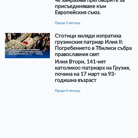
че замразява преговорите за
присъединяване към
Европейския съюз.
преди 2 месеца
Стотици хиляди изпратиха
грузинския патриар Илия II:
Погребението в Тбилиси събра
православния свят
Илия Втори, 141-ият
католикос-патриарх на Грузия,
почина на 17 март на 93-
годишна възраст
преди 4 месеца