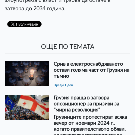
злоупотреба с власт и трябва да остане в
затвора до 2034 година.
ОЩЕ ПО ТЕМАТА
Срив в електроснабдяването
остави голяма част от Грузия на
тъмно
преди 1 ден
Грузия праща в затвора
опозиционер за призиви за
"мирна революция"
Грузинците протестират всяка
вечер от ноември 2024 г.,
когато правителството обяви,