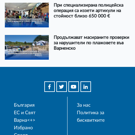
При специализирана полицейска
операция са иззети артикули на
стойност близо 650 000 €
Продължават масираните проверки
за нарушители по плажовете във
Варненско
България
За нас
ЕС и Свят
Политика за
Варна<+>
бисквитките
Избрано