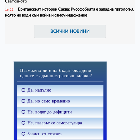
Световното
Британският историк Саква: Русофобията е западна патология,
16:22
която ни води към война и самоунищожение
ВСИЧКИ НОВИНИ