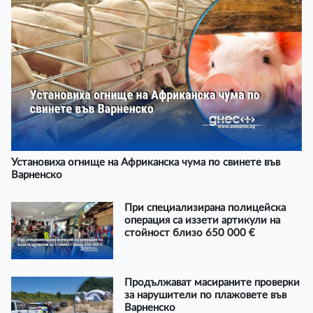
Установиха огнище на Африканска чума по свинете във
Варненско
При специализирана полицейска
операция са иззети артикули на
стойност близо 650 000 €
Продължават масираните проверки
за нарушители по плажовете във
Варненско