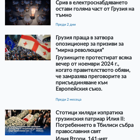
Срив в електроснабдяването
остави голяма част от Грузия на
тъмно
преди 2 дни
Грузия праща в затвора
опозиционер за призиви за
"мирна революция"
Грузинците протестират всяка
вечер от ноември 2024 г.,
когато правителството обяви,
че замразява преговорите за
присъединяване към
Европейския съюз.
преди 2 месеца
Стотици хиляди изпратиха
грузинския патриар Илия II:
Погребението в Тбилиси събра
православния свят
Илия Втори, 141-ият