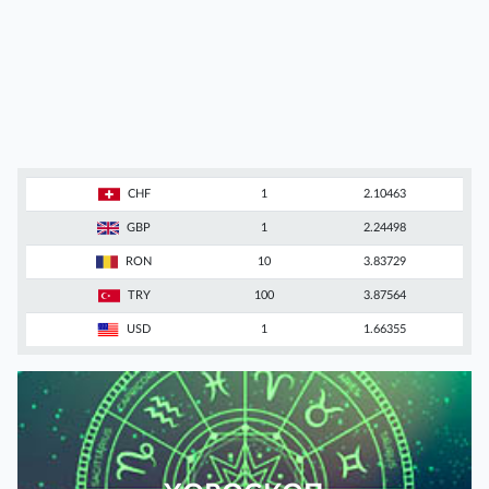
CHF
1
2.10463
GBP
1
2.24498
RON
10
3.83729
TRY
100
3.87564
USD
1
1.66355