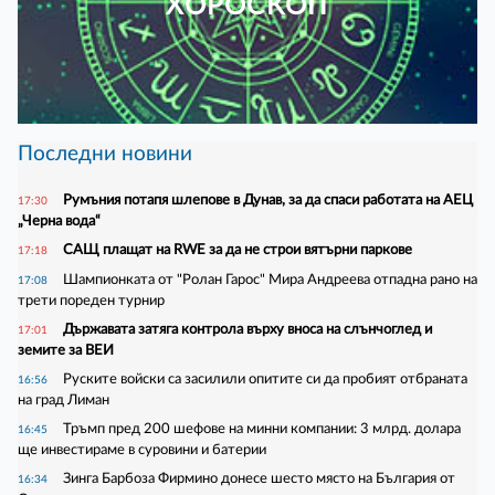
ХОРОСКОП
Последни новини
Румъния потапя шлепове в Дунав, за да спаси работата на АЕЦ
17:30
„Черна вода“
САЩ плащат на RWE за да не строи вятърни паркове
17:18
Шампионката от "Ролан Гарос" Мира Андреева отпадна рано на
17:08
трети пореден турнир
Държавата затяга контрола върху вноса на слънчоглед и
17:01
земите за ВЕИ
Руските войски са засилили опитите си да пробият отбраната
16:56
на град Лиман
Тръмп пред 200 шефове на минни компании: 3 млрд. долара
16:45
ще инвестираме в суровини и батерии
Зинга Барбоза Фирмино донесе шесто място на България от
16:34