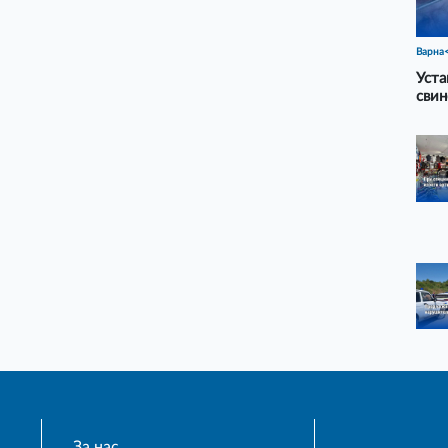
Варна
Уста
свин
За нас