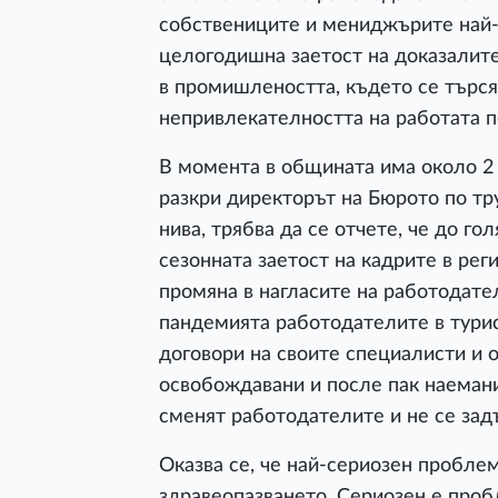
собствениците и мениджърите най-в
целогодишна заетост на доказалите
в промишлеността, където се търся
непривлекателността на работата п
В момента в общината има около 2
разкри директорът на Бюрото по тр
нива, трябва да се отчете, че до г
сезонната заетост на кадрите в рег
промяна в нагласите на работодате
пандемията работодателите в турис
договори на своите специалисти и о
освобождавани и после пак наемани.
сменят работодателите и не се зад
Оказва се, че най-сериозен проблем
здравеопазването. Сериозен е проб