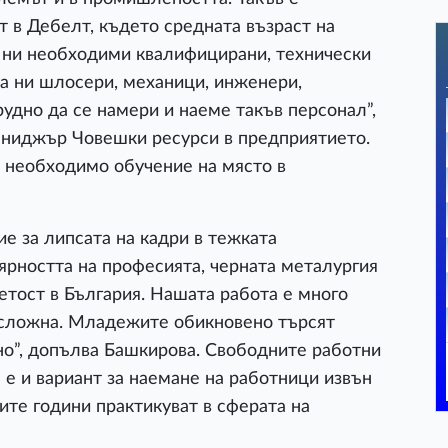
 в Дебелт, където средната възраст на
а ни необходими квалифицирани, технически
а ни шлосери, механици, инженери,
удно да се намери и наеме такъв персонал”,
мениджър Човешки ресурси в предприятието.
е необходимо обучение на място в
е за липсата на кадри в тежката
рността на професията, черната металургия
етост в България. Нашата работа е много
и сложна. Младежите обикновено търсят
но”, допълва Башкирова. Свободните работни
 е и вариант за наемане на работници извън
ните години практикуват в сферата на