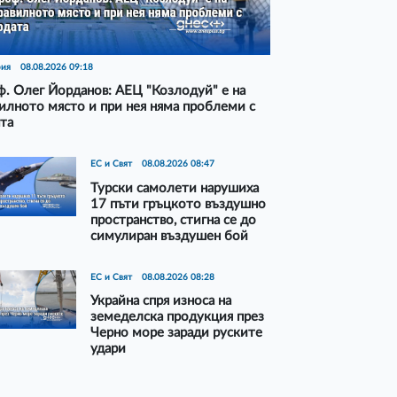
рия
08.08.2026 09:18
. Олег Йорданов: АЕЦ "Козлодуй" е на
илното място и при нея няма проблеми с
та
ЕС и Свят
08.08.2026 08:47
Турски самолети нарушиха
17 пъти гръцкото въздушно
пространство, стигна се до
симулиран въздушен бой
ЕС и Свят
08.08.2026 08:28
Украйна спря износа на
земеделска продукция през
Черно море заради руските
удари