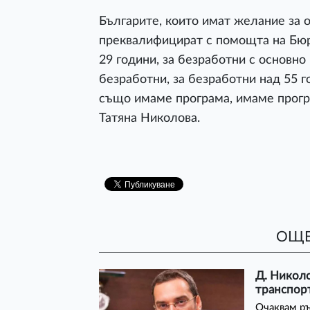
Българите, които имат желание за о
преквалифицират с помощта на Бюр
29 години, за безработни с основн
безработни, за безработни над 55 го
също имаме програма, имаме програ
Татяна Николова.
ОЩЕ
Д. Николо
транспорт
Очаквам ръ