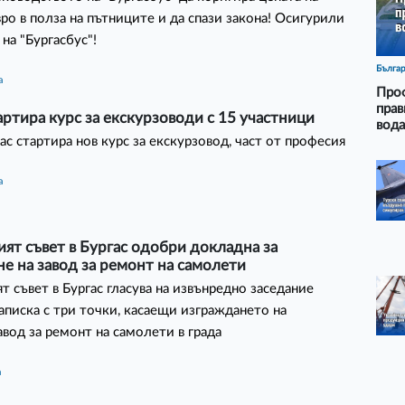
вро в полза на пътниците и да спази закона! Осигурили
 на "Бургасбус"!
Бълга
а
Проф
прав
артира курс за екскурзоводи с 15 участници
вода
гас стартира нов курс за екскурзовод, част от професия
а
т съвет в Бургас одобри докладна за
е на завод за ремонт на самолети
 съвет в Бургас гласува на извънредно заседание
аписка с три точки, касаещи изграждането на
вод за ремонт на самолети в града
а