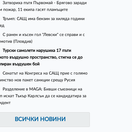
Затвориха пътя Първомай - Брягово заради
м пожар, 11 екипа гасят пламъците
Тръмп: САЩ има бензин за хиляда години
ед
С ранен и късен гол "Левски" се справи и с
мотив (Пловдив)
Турски самолети нарушиха 17 пъти
кото въздушно пространство, стигна се до
лиран въздушен бой
Сенатът на Конгреса на САЩ прие с голямо
инство нов пакет санкции срещу Русия
Разделение в MAGA: Бивши съюзници на
п искат Тъкър Карлсън да се кандидатира за
идент
ВСИЧКИ НОВИНИ