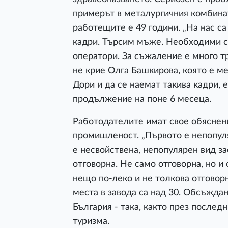
примерът в металургичния комбинат
работещите е 49 години. „На нас с
кадри. Търсим мъже. Необходими с
оператори. За съжаление е много тр
не крие Олга Башкирова, която е 
Дори и да се наемат такива кадри, 
продължение на поне 6 месеца.
Работодателите имат свое обяснени
промишленост. „Първото е непопуля
е несвойствена, непопулярен вид за
отговорна. Не само отговорна, но 
нещо по-леко и не толкова отговор
места в завода са над 30. Обсъждан
България - така, както през послед
туризма.