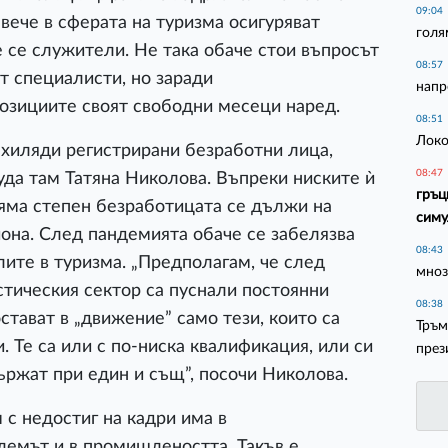
09:04
ече в сферата на туризма осигуряват
голя
 се служители. Не така обаче стои въпросът
08:57
т специалисти, но заради
напр
озициите своят свободни месеци наред.
08:51
Локо
 хиляди регистрирани безработни лица,
08:47
уда там Татяна Николова. Въпреки ниските ѝ
гръц
оляма степен безработицата се дължи на
симу
иона. След пандемията обаче се забелязва
08:43
лите в туризма. „Предполагам, че след
мноз
тическия сектор са пуснали постоянни
08:38
стават в „движение” само тези, които са
Тръм
 Те са или с по-ниска квалификация, или си
през
ържат при един и същ”, посочи Николова.
 с недостиг на кадри има в
лемът и в промишлеността. Такъв е