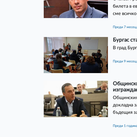
билета в е
сме всичко
преди 7 месец
Бургас ст
В град Бур
преди 9 месец
Общинския
изграждан
Общинският
докладна з
бъдещия за
преди 1 годин