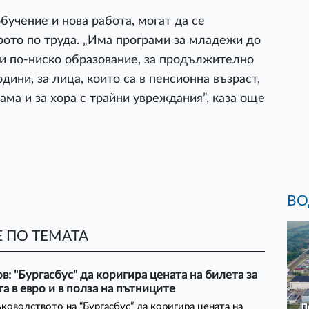
бучение и нова работа, могат да се
ото по труда. „Има програми за младежи до
о и по-ниско образование, за продължително
дини, за лица, които са в пенсионна възраст,
ма и за хора с трайни увреждания”, каза още
ВО
 ПО ТЕМАТА
в: "Бургасбус" да коригира цената на билета за
а в евро и в полза на пътниците
ководството на “Бургасбус” да коригира цената на