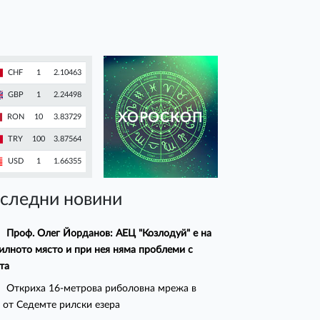
CHF
1
2.10463
GBP
1
2.24498
ХОРОСКОП
RON
10
3.83729
TRY
100
3.87564
USD
1
1.66355
следни новини
Проф. Олег Йорданов: АЕЦ "Козлодуй" е на
илното място и при нея няма проблеми с
та
Откриха 16-метрова риболовна мрежа в
 от Седемте рилски езера