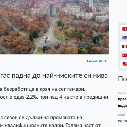
Снимка: ДНЕС+
гас падна до най-ниските си нива
По
на безработица в края на септември.
09:18
ост е едва 2,2%, при над 4 на сто в предишни
прав
вода
09:07
я сезон се дължи на промяната на
едно
м квалифицираните кадри. Голяма част от