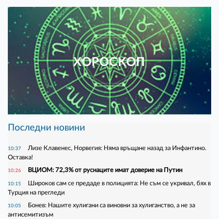
ХОРОСКОП
Последни новини
Лизе Клавенес, Норвегия: Няма връщане назад за Инфантино.
10:37
Оставка!
ВЦИОМ: 72,3% от руснаците имат доверие на Путин
10:26
Широков сам се предаде в полицията: Не съм се укривал, бях в
10:15
Турция на прегледи
Бонев: Нашите хулигани са виновни за хулиганство, а не за
10:05
антисемитизъм