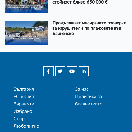
стойност близо 650 000 €
Продължават масираните проверки
за нарушители по плажовете във
Варненско
България
За нас
ЕС и Свят
Политика за
Варна<+>
бисквитките
Избрано
Спорт
Любопитно