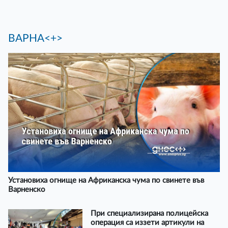
ВАРНА<+>
Установиха огнище на Африканска чума по свинете във
Варненско
При специализирана полицейска
операция са иззети артикули на