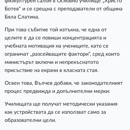
физкултурен салон в Основно училище „Христо
Ботев“ и се срещна с преподаватели от община
Бяла Слатина.
При това събитие той изтъкна, че една от
целите е да се повиши концентрацията и
учебната мотивация на учениците, като се
ограничат „разсейващите фактори“, сред които
министърът включи и непрекъснатото
присъствие на екрани в класната стая.
Освен това, Вълчев добави, че законодателният
процес предвижда и допълнителни мерки:
Училищата ще получат методически указания
как устройствата да се използват само за
образователни цели.