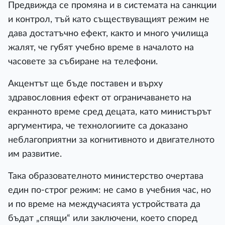
Предвижда се промяна и в системата на санкции
и контрол, тъй като съществуващият режим не
дава достатъчно ефект, както и много училища
жалят, че губят учебно време в началото на
часовете за събиране на телефони.
Акцентът ще бъде поставен и върху
здравословния ефект от ограничаването на
екранното време сред децата, като министърът
аргументира, че технологиите са доказано
неблагоприятни за когнитивното и двигателното
им развитие.
Така образователното министерство очертава
един по-строг режим: не само в учебния час, но
и по време на междучасията устройствата да
бъдат „спящи“ или заключени, което според