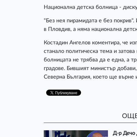
Национална детска болница - диску
"Без нея пирамидата е без покрив".
в Пловдив, а няма национална детс
Костадин Ангелов коментира, че и
станало политическа тема и затова 
болницата не трябва да е една, а т
градове. Бившият министър добави,
Северна България, което ще върне и
ОЩЕ
Д-р Дечо 