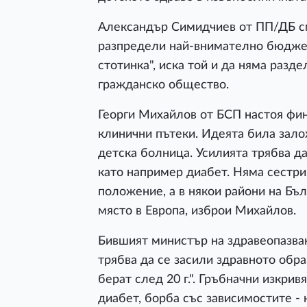
Александър Симидчиев от ПП/ДБ смя
разпредели най-внимателно бюджетъ
стотинка", иска той и да няма разд
гражданско общество.
Георги Михайлов от БСП настоя фин
клинични пътеки. Идеята била зал
детска болница. Усилията трябва да
като например диабет. Няма сестри
положение, а в някои райони на Бъ
място в Европа, изброи Михайлов.
Бившият министър на здравеопазван
трябва да се засили здравното обр
берат след 20 г.". Гръбначни изкрив
диабет, борба със зависимостите - 