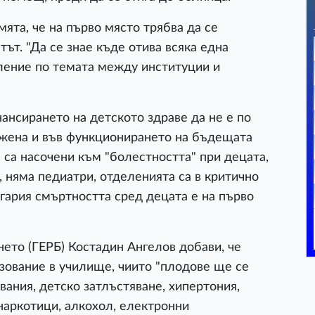
та, че на първо място трябва да се
т. "Да се знае къде отива всяка една
еление по темата между институции и
ансирането на детското здраве да не е по
ожена и във функционирането на бъдещата
 са насочени към "болестността" при децата,
, няма педиатри, отделенията са в критично
лгария смъртността сред децата е на първо
ето (ГЕРБ) Костадин Ангелов добави, че
азование в училище, чиито "плодове ще се
явания, детско затлъстяване, хипертония,
наркотици, алкохол, електронни