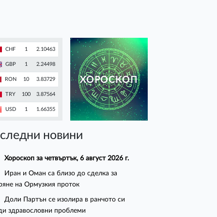
CHF
1
2.10463
GBP
1
2.24498
ХОРОСКОП
RON
10
3.83729
TRY
100
3.87564
USD
1
1.66355
следни новини
Хороскоп за четвъртък, 6 август 2026 г.
Иран и Оман са близо до сделка за
ряне на Ормузкия проток
Доли Партън се изолира в ранчото си
ди здравословни проблеми