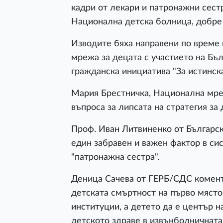
кадри от лекари и патронажни сест
Национална детска болница, добре
Изводите бяха направени по време 
мрежа за децата с участието на Бъ
гражданска инициатива "За истинск
Мария Брестничка, Национална мреж
въпроса за липсата на стратегия за
Проф. Иван Литвиненко от Българс
един забравен и важен фактор в си
"патронажна сестра".
Деница Сачева от ГЕРБ/СДС коменти
детската смъртност на първо място
институции, а детето да е център н
детското здраве в извънболничната