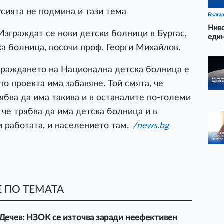
сията не подмина и тази тема
Бълга
Ниво
 Изграждат се нови детски болници в Бургас,
еди
ка болница, посочи проф. Георги Михайлов.
зграждането на Национална детска болница е
по проекта има забавяне. Той смята, че
рябва да има такива и в останалите по-големи
 че трябва да има детска болница и в
 работата, и населението там.
/news.bg
 ПО ТЕМАТА
Дечев: НЗОК се източва заради неефективен