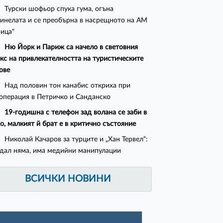
Турски шофьор спука гума, огъна
инелата и се преобърна в насрещното на АМ
ица"
Ню Йорк и Париж са начело в световния
кс на привлекателността на туристическите
ове
Над половин тон канабис откриха при
операция в Петричко и Санданско
19-годишна с телефон зад волана се заби в
о, малкият й брат е в критично състояние
Николай Качаров за турците и „Хан Тервел“:
дал няма, има медийни манипулации
ВСИЧКИ НОВИНИ