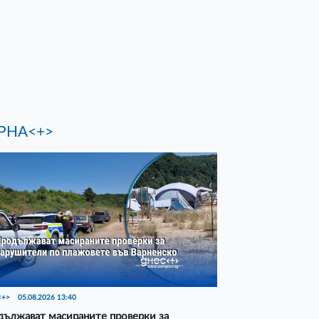
РНА<+>
<+>
05.08.2026 13:40
ължават масираните проверки за