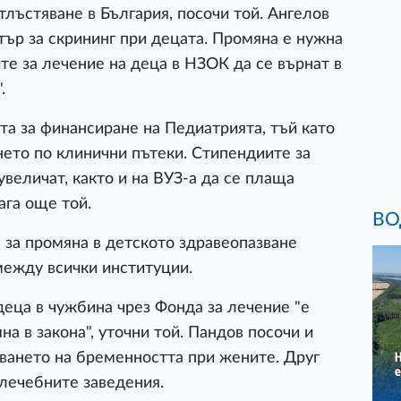
атлъстяване в България, посочи той. Ангелов
ър за скрининг при децата. Промяна е нужна
ите за лечение на деца в НЗОК да се върнат в
.
а за финансиране на Педиатрията, тъй като
нето по клинични пътеки. Стипендиите за
увеличат, както и на ВУЗ-а да се плаща
ага още той.
ВО
 за промяна в детското здравеопазване
между всички институции.
деца в чужбина чрез Фонда за лечение "е
а в закона", уточни той. Пандов посочи и
ването на бременността при жените. Друг
 лечебните заведения.