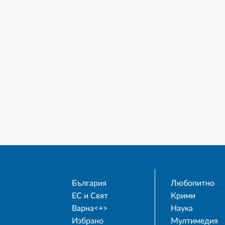
България
Любопитно
ЕС и Свят
Крими
Варна<+>
Наука
Избрано
Мултимедия