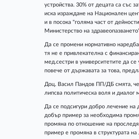
устройства. 30% от децата са със з
иска израждане на Национален цент
и в посока "голяма част от дейност
Министерство на здравеопазването"
Да се промени нормативно наредбат
тя не е привлекателна с финансира
мед.сестри в университетите да се 
повече от държавата за това, предл
Доц. Васил Пандов ПП/ДБ смята, че
липсва политическа воля и диалог 
Да се подсигури добро лечение на 
добър пример за необходима промян
промяна по отношение на проследя
пример е промяна в структурата на