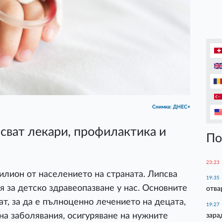
Снимка: ДНЕС+
псват лекари, профилактика и
По
23:23
илион от населението на страната. Липсва
19:35
я за детско здравеопазване у нас. Основните
отва
ат, за да е пълноценно лечението на децата,
19:27
на заболявания, осигуряване на нужните
зара