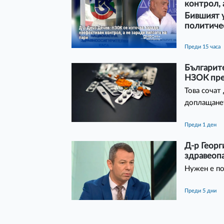
контрол, 
Бившият у
политиче
преди 15 часа
Българите
НЗОК през
Това сочат
доплащанет
преди 1 ден
Д-р Георг
здравеопа
Нужен е по
преди 5 дни