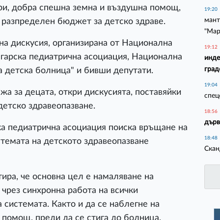
ри, добра спешна земна и въздушна помощ,
19:20
мант
 разпределен бюджет за детско здраве.
"Мар
на дискусия, организирана от Национална
19:12
лгарска педиатрична асоциация, Национална
инде
град
а детска болница" и бивши депутати.
19:04
а за децата, откри дискусията, поставяйки
спец
 детско здравеопазване.
18:56
дърв
ка педиатрична асоциация поиска връщане на
18:48
стемата на детското здравеопазване
Скан
ра, че основна цел е намаляване на
 чрез синхронна работа на всички
а системата. Както и да се наблегне на
 помощ, преди да се стига до болница.