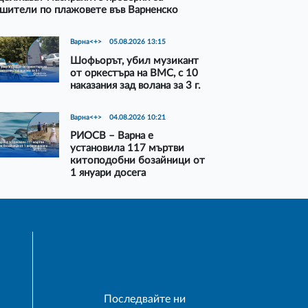
шители по плажовете във Варненско
Варна<+>
05.08.2026 13:15
Шофьорът, убил музикант
от оркестъра на ВМС, с 10
наказания зад волана за 3 г.
Варна<+>
04.08.2026 10:21
РИОСВ – Варна е
установила 117 мъртви
китоподобни бозайници от
1 януари досега
Последвайте ни