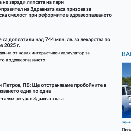
а не заради липсата на пари
правител на Здравната каса призова за
ска смелост при реформите в здравеопазването
 са доплатили над 744 млн. лв. за лекарства по
 2025 г.
 данни от новия интерактивен калкулатор за
ВА
о в здравеопазването
и Петров, ПБ: Ще отстраняваме пробойните в
зването една по една
-голям ресурс в Здравната каса
Варна
Прод