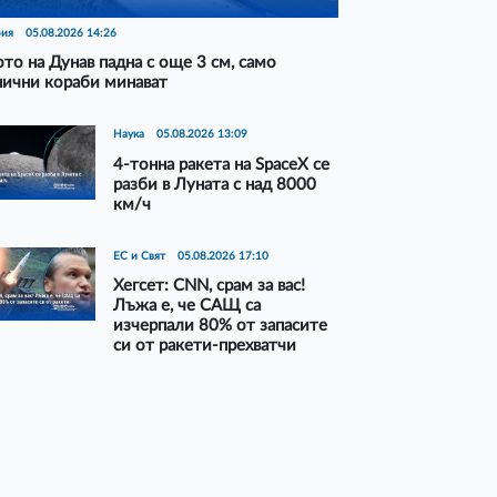
рия
05.08.2026 14:26
то на Дунав падна с още 3 см, само
нични кораби минават
Наука
05.08.2026 13:09
4-тонна ракета на SpaceX се
разби в Луната с над 8000
км/ч
ЕС и Свят
05.08.2026 17:10
Хегсет: CNN, срам за вас!
Лъжа е, че САЩ са
изчерпали 80% от запасите
си от ракети-прехватчи